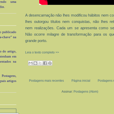
 tendo uma
din.
A desencarnação não lhes modificou hábitos nem c
lhes outorgou títulos nem conquistas, não lhes ret
nem realizações. Cada um se apresenta como se
go publicado
Não ocorre milagre de transformação para os qu
a-chave” na
grande porto.
o do artigo,
Leia o texto completo >>
ontenham em
sentados na
 Postagens,
pais artigos
Postagens mais recentes
Página inicial
Postagens 
Assinar:
Postagens (Atom)