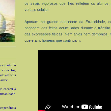
os sinais vigorosos que lhes refletem os últimos 
veículo celular.
Aportam no grande continente da Erraticidade, c
bagagem dos feitos acumulados durante o trânsit
das expressões físicas. Nem anjos nem demônios,
que eram, homens que continuam.
estimular o
us aspectos,
odos os seus
ardec.
e encarar a
Humanidade.
xperiência