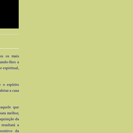
rou os mais
dando-lhes a
 espiritual,
 o espírito
abitar a casa
 aquele que
para melhor,
aquisição da
resultará a
positivo da