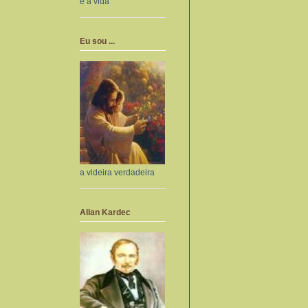
e a vida
Eu sou ...
a videira verdadeira
Allan Kardec