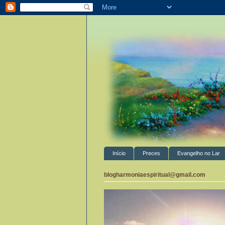
Início
Preces
Evangelho no Lar
blogharmoniaespiritual@gmail.com