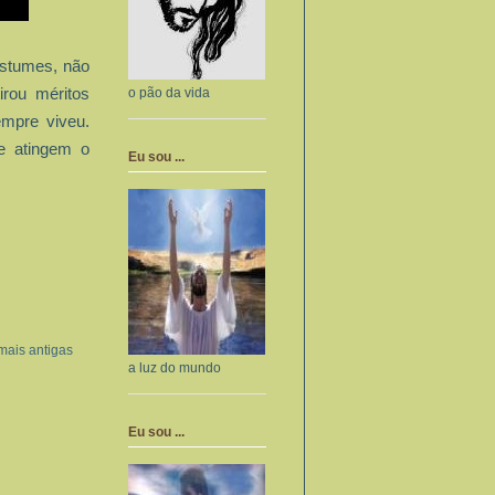
ostumes, não
o pão da vida
irou méritos
mpre viveu.
e atingem o
Eu sou ...
mais antigas
a luz do mundo
Eu sou ...