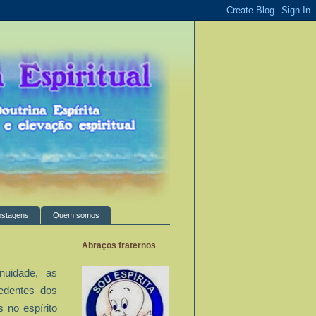
ostagens
Quem somos
Abraços fraternos
uidade, as
edentes dos
 no espírito