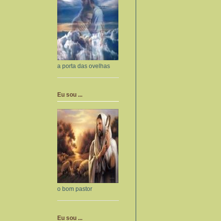
a porta das ovelhas
Eu sou ...
o bom pastor
Eu sou ...