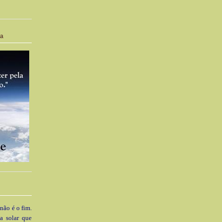
ia
 não é o fim.
a solar que