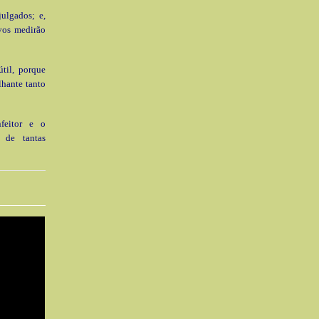
julgados; e,
vos medirão
til, porque
lhante tanto
nfeitor e o
a de tantas