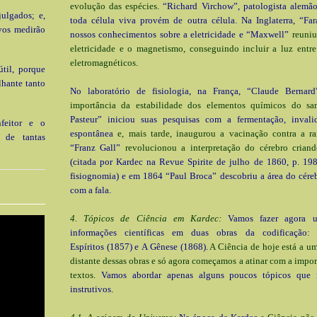
evolução das espécies
. “Richard Virchow”, patologista alemão
julgados; e,
toda célula viva provém de outra célula. Na Inglaterra, “Fa
vos medirão
nossos conhecimentos sobre a eletricidade e “Maxwell”
reuniu
eletricidade e o magnetismo, conseguindo incluir a luz entr
eletromagnéticos.
til, porque
lhante tanto
No laboratório de fisiologia, na França, “Claude Berna
importância da estabilidade dos elementos químicos do sa
Pasteur” iniciou suas pesquisas com a fermentação, inval
nfeitor e o
espontânea
e, mais tarde, inaugurou a vacinação contra a ra
a de tantas
“Franz Gall”
revolucionou a interpretação do cérebro criand
(citada por Kardec na Revue Spirite de julho de 1860, p. 198
fisiognomia) e em 1864 “Paul Broca” descobriu a área do cére
com a fala.
4. Tópicos de Ciência em Kardec:
Vamos fazer agora u
informações científicas em duas obras da codificação
Espíritos (1857) e A Gênese (1868).
A Ciência de hoje está a u
distante dessas obras e só agora começamos a atinar com a impor
textos.
Vamos abordar apenas alguns poucos tópicos que 
instrutivos.