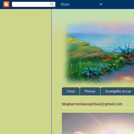
Início
Preces
Evangelho no Lar
blogharmoniaespiritual@gmail.com