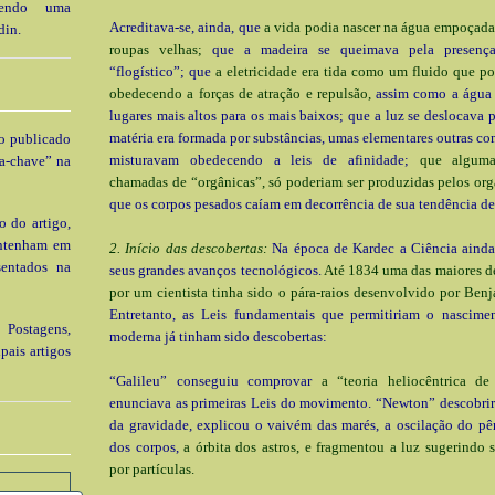
 tendo uma
Acreditava-se, ainda, que
a vida podia nascer na água empoçada
din.
roupas velhas;
que a madeira se queimava pela presenç
“flogístico”; que
a eletricidade era tida como um fluido que po
obedecendo a forças de atração e repulsão,
assim como a água 
lugares mais altos para os mais baixos; que a luz se deslocava p
matéria era formada por substâncias, umas elementares outras co
go publicado
misturavam obedecendo a leis de afinidade;
que alguma
a-chave” na
chamadas de “orgânicas”, só poderiam ser produzidas pelos or
que os corpos pesados caíam em decorrência de sua tendência de f
o do artigo,
ontenham em
2. Início das descobertas:
Na época de Kardec a Ciência ainda
sentados na
seus grandes avanços tecnológicos.
Até 1834 uma das maiores de
por um cientista tinha sido o pára-raios desenvolvido por Ben
Entretanto, as Leis fundamentais que permitiriam o nascime
 Postagens,
moderna já tinham sido descobertas:
pais artigos
“Galileu” conseguiu comprovar
a “teoria heliocêntrica de
enunciava as primeiras Leis do movimento. “Newton” descobrir
da gravidade, explicou o vaivém das marés, a oscilação do pê
dos corpos,
a órbita dos astros, e fragmentou a luz sugerindo
por partículas.