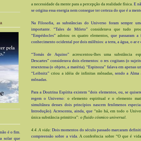
a necessidade da mente para a percepção da realidade física.
E nã
se origina essa energia nem consegue ter certeza do que é a ment
Na Filosofia, as substâncias do Universo foram sempre um
ia
importante. “Tales de Mileto”
considerava que tudo pro
“Empédocles”
adotou os quatro elementos,
que passaram a f
conhecimento ocidental por dois milênios: a terra, a água, o ar e 
“Tomás de Aquino”
acrescentou-lhes uma substância espi
Descartes” considerava dois elementos: o res cogitans (o sujeit
resextensa (o objeto, a matéria). “Espinoza” falava em apenas u
“Leibnitz”
criou a idéia de infinitas mônadas
, sendo a Alma 
mônadas.
Para a Doutrina Espírita existem “dois elementos, ou, se quiser
regem o Universo:
o elemento espiritual e o elemento mate
simultânea desses dois princípios nascem fenômenos especia
Introdução). Acrescenta, ainda, que
“não há, em todo o Unive
única substância primitiva”:
o fluido cósmico universal.
4.4. A vida:
Dois momentos do século passado marcaram definit
 não é o fim.
compreensão sobre a vida.
A conferência sobre “O que é vid
a solar que