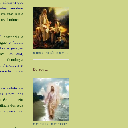
, afirmava que
raday” ampliou
 em suas leis a
e os fenômenos
rd”
descobriu a
ngue
e “Louis
idou a geração
a ressurreição e a vida
iva.
Em 1804,
o a frenologia
, Frenologia e
Eu sou ...
bro relacionada
ma coleta de
: O Livro dos
m século e meio
tância dos seus
nos pareceram
o caminho, a verdade