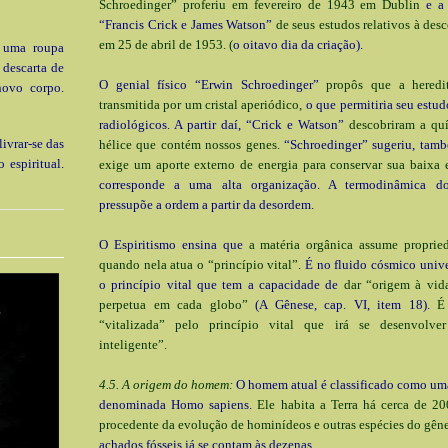
Schroedinger” proferiu em fevereiro de 1943 em Dublin
e a 
“Francis Crick e James Watson”
de seus estudos relativos à de
em 25 de abril de 1953. (
o oitavo dia da criação).
 uma roupa
 descarta de
O genial físico “Erwin Schroedinger”
propôs que a heredit
novo corpo.
transmitida por um cristal aperiódico,
o que permitiria seu estu
radiológicos. A partir daí, “Crick e Watson”
descobriram a qu
ivrar-se das
hélice que contém nossos genes.
“Schroedinger” sugeriu, tam
 espiritual.
exige um aporte externo de energia para conservar sua baixa e
corresponde a uma alta organização. A termodinâmica do
pressupõe a ordem a partir da desordem.
O Espiritismo ensina que
a matéria orgânica assume propried
quando nela atua o “princípio vital”.
É no fluido cósmico unive
o princípio vital que tem a capacidade de
dar “origem à vida
perpetua em cada globo”
(A Gênese, cap. VI, item 18).
É
“vitalizada” pelo princípio vital que irá se desenvolver
inteligente”.
4.5. A origem do homem:
O homem atual é classificado como uma
denominada Homo sapiens.
Ele habita a Terra há cerca de 2
procedente da evolução de hominídeos e outras espécies do gê
achados fósseis já se contam às dezenas.