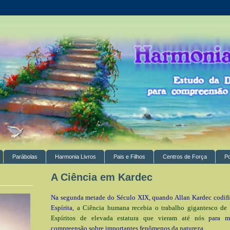
Parábolas
Harmonia Livros
Pais e Filhos
Centros de Força
P
A Ciência em Kardec
Na segunda metade do Século XIX, quando Allan Kardec codifi
Espírita,
a Ciência humana recebia o trabalho gigantesco de s
Espíritos de elevada estatura que vieram até nós
para mo
compreensão sobre importantes fenômenos da natureza.