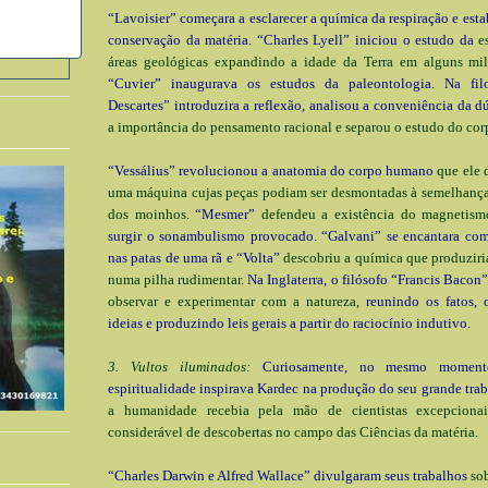
“Lavoisier” começara a esclarecer a química da respiração e esta
conservação da matéria. “Charles Lyell” iniciou o estudo da
e
áreas geológicas expandindo a idade da Terra em alguns mil
“Cuvier” inaugurava os estudos da paleontologia. Na fil
Descartes” introduzira a reflexão, analisou a conveniência da d
a importância do pensamento racional e separou o estudo do cor
“Vessálius” revolucionou a anatomia do corpo humano
que ele 
uma máquina cujas peças podiam ser desmontadas à semelhança 
dos moinhos.
“Mesmer”
defendeu a existência do magnetism
surgir o sonambulismo provocado. “Galvani” se encantara com 
nas patas de uma rã e “Volta”
descobriu a química que produziria
numa pilha rudimentar.
Na Inglaterra, o filósofo “Francis Bacon
observar e experimentar com a natureza,
reunindo os fatos, 
ideias e produzindo leis gerais a partir do raciocínio indutivo.
3. Vultos iluminados:
Curiosamente, no mesmo momen
espiritualidade inspirava Kardec na produção do seu grande traba
a humanidade recebia pela mão de cientistas excepcion
considerável de descobertas no campo das Ciências da matéria.
“Charles Darwin e Alfred Wallace” divulgaram seus trabalhos
so