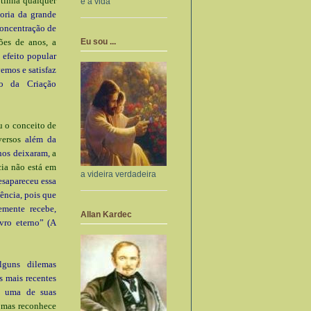
 tinha qualquer
e a vida
oria da grande
oncentração de
Eu sou ...
ões de anos, a
efeito popular
emos e satisfaz
o da Criação
iu o conceito de
versos
além da
 nos deixaram,
a
cia não está em
a videira verdadeira
esapareceu essa
ência, pois que
emente recebe,
Allan Kardec
vro eterno” (A
guns dilemas
s mais recentes
é uma de suas
, mas reconhece