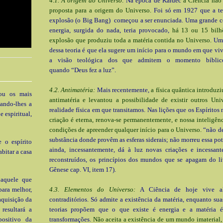
4.1. A origem do Universo:
Na época de Kardec
a Ciência não
proposta para a origem do Universo.
Foi só em 1927 que a te
explosão (o Big Bang) começou a ser enunciada. Uma grande c
energia, surgida do nada, teria provocado,
há 13 ou 15 bilh
explosão que produziu toda a matéria contida no Universo.
Um 
dessa teoria é que ela sugere um início para o mundo em que viv
a visão teológica dos que admitem o momento bíblic
quando “Deus fez a luz”.
4.2. Antimatéria:
Mais recentemente,
a física quântica introduz
rou os mais
antimatéria e levantou a possibilidade de existir outros Uni
dando-lhes a
realidade física em que transitamos. Nas lições que os Espíritos
 espiritual,
criação é eterna, renova-se permanentemente, e nossa inteligên
condições de apreender qualquer início para o Universo.
“não d
substância donde provêm as esferas siderais; não morreu essa pot
 o espírito
ainda, incessantemente, dá à luz novas criações e incessant
abitar a casa
reconstruídos, os princípios dos mundos que se apagam do li
Gênese cap. VI, item 17).
 aquele que
para melhor,
4.3. Elementos do Universo:
A Ciência de hoje vive al
aquisição da
contraditórios. Só admite a existência da matéria, enquanto sua
resultará a
teorias propõem que o que existe é energia e a matéria 
positivo da
transformações.
Não aceita a existência de um mundo imaterial