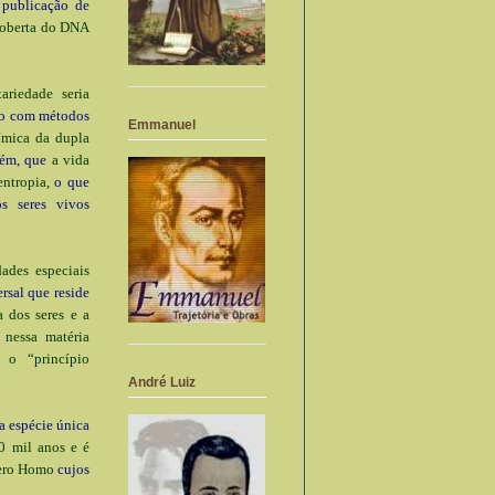
publicação de
scoberta do DNA
ariedade seria
do com métodos
Emmanuel
ímica da dupla
bém, que
a vida
ntropia,
o que
s seres vivos
ades especiais
rsal que reside
 dos seres e a
 nessa matéria
 o “princípio
André Luiz
 espécie única
00 mil anos e é
nero Homo
cujos