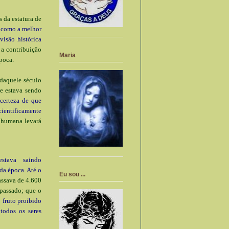
s da estatura de
r como a melhor
isão histórica
 a contribuição
Maria
poca.
 daquele século
e estava sendo
certeza de que
cientificamente
 humana levará
tava saindo
da época. Até o
Eu sou ...
assava de 4.600
passado; que o
fruto proibido
todos os seres