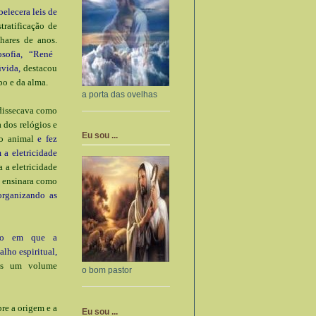
belecera leis de
stratificação de
hares de anos.
osofia, “René
úvida,
destacou
po e da alma.
a porta das ovelhas
dissecava como
dos relógios e
Eu sou ...
o animal
e fez
a eletricidade
 a eletricidade
”
ensinara como
organizando as
to em que a
lho espiritual,
ais um volume
o bom pastor
bre a origem e a
Eu sou ...