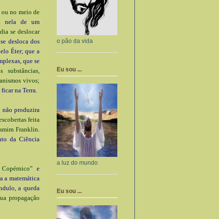
 ou no meio de
a nela de um
dia se deslocar
o pão da vida
se desloca dos
elo Éter; que a
mplexas, que se
Eu sou ...
s substâncias,
ganismos vivos;
icar na Terra.
 não produzira
scobertas feita
jamim Franklin
.
nto da Ciência
a luz do mundo
 Copérnico”
e
a a matemática
ndulo, a queda
Eu sou ...
 sua propagação