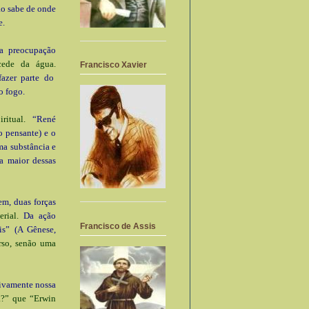
o sabe de onde
e.
a preocupação
cede da água.
Francisco Xavier
azer parte do
o fogo.
ritual.
“René
o pensante) e o
ma substância e
a maior dessas
em, duas forças
rial.
Da ação
Francisco de Assis
is” (A Gênese,
rso, senão uma
ivamente nossa
a?” que “Erwin