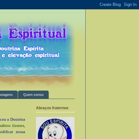
ostagens
Quem somos
Abraços fraternos
cou a Doutrina
ábios ilustres,
dificar nossa