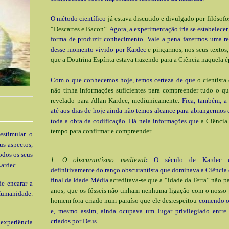
O método científico
já estava discutido e divulgado por filósofo
“Descartes e Bacon”.
Agora, a experimentação iria se estabelece
forma de produzir conhecimento. Vale a pena fazermos uma rev
desse momento vivido por Kardec
e pinçarmos, nos seus textos,
que a Doutrina Espírita estava trazendo para a Ciência naquela é
Com o que conhecemos hoje, temos certeza de que
o cientista
não tinha informações suficientes para compreender tudo o qu
revelado para Allan Kardec, mediunicamente.
Fica, também, a 
até aos dias de hoje ainda não temos alcance para abrangermos 
toda a obra da codificação. Há nela informações que
a Ciência
tempo para confirmar e compreender.
estimular o
us aspectos,
odos os seus
1. O obscurantismo medieval
:
O século de Kardec es
ardec.
definitivamente do ranço obscurantista que dominava a Ciência 
final da Idade Média
acreditava-se que a “idade da Terra” não p
e encarar a
anos; que os fósseis não tinham nenhuma ligação com o nosso 
Humanidade.
homem fora criado num paraíso que ele desrespeitou
comendo o 
e, mesmo assim, ainda ocupava um lugar privilegiado entre 
criados por Deus.
xperiência