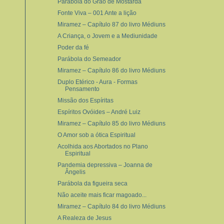
Parábola do Grão de Mostarda
Fonte Viva – 001 Ante a lição
Miramez – Capítulo 87 do livro Médiuns
A Criança, o Jovem e a Mediunidade
Poder da fé
Parábola do Semeador
Miramez – Capítulo 86 do livro Médiuns
Duplo Etérico - Aura - Formas
Pensamento
Missão dos Espíritas
Espíritos Ovóides – André Luiz
Miramez – Capítulo 85 do livro Médiuns
O Amor sob a ótica Espiritual
Acolhida aos Abortados no Plano
Espiritual
Pandemia depressiva – Joanna de
Ângelis
Parábola da figueira seca
Não aceite mais ficar magoado...
Miramez – Capítulo 84 do livro Médiuns
A Realeza de Jesus