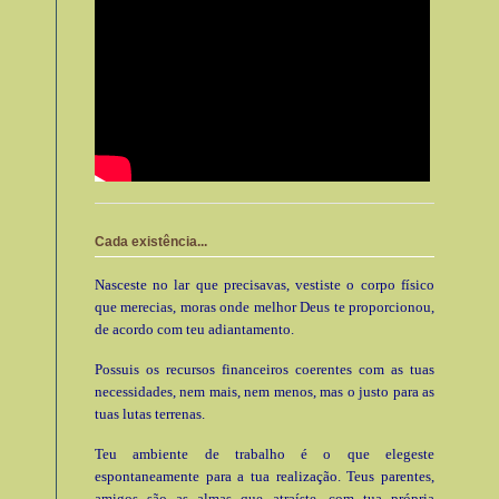
Cada existência...
Nasceste no lar que precisavas, vestiste o corpo físico
que merecias, moras onde melhor Deus te proporcionou,
de acordo com teu adiantamento.
Possuis os recursos financeiros coerentes com as tuas
necessidades, nem mais, nem menos, mas o justo para as
tuas lutas terrenas.
Teu ambiente de trabalho é o que elegeste
espontaneamente para a tua realização. Teus parentes,
amigos são as almas que atraíste, com tua própria