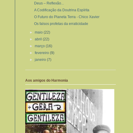
Deus – Reflexão...
A Codificação da Doutrina Espírita
O Futuro do Planeta Terra - Chico Xavier
Os falsos profetas da erraticidade
►
maio
(22)
►
abril
(22)
►
março
(16)
►
fevereiro
(9)
►
janeiro
(7)
Aos amigos do Harmonia