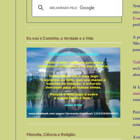
Tem
enco
Eva
prob
A pr
Eu sou o Caminho, a Verdade e a Vida
Não 
para
Tra
rec
abo
Já f
mai
esta
Por
com 
toda
Filosofia, Ciência e Religião
A co