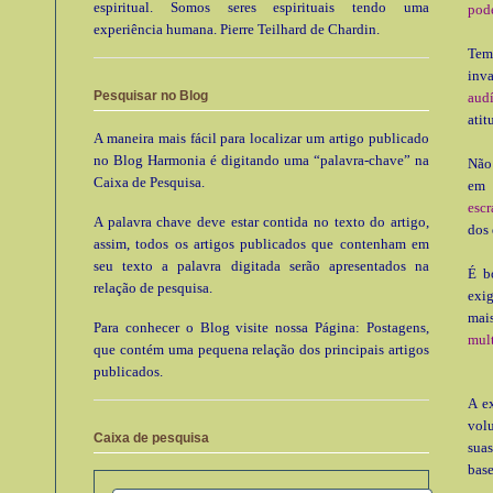
espiritual. Somos seres espirituais tendo uma
pode
experiência humana. Pierre Teilhard de Chardin.
Te
in
Pesquisar no Blog
aud
atit
A maneira mais fácil para localizar um artigo publicado
no Blog Harmonia é digitando uma “palavra-chave” na
Não 
Caixa de Pesquisa.
em 
escr
A palavra chave deve estar contida no texto do artigo,
dos 
assim, todos os artigos publicados que contenham em
seu texto a palavra digitada serão apresentados na
É b
relação de pesquisa.
exi
mai
Para conhecer o Blog visite nossa Página: Postagens,
mult
que contém uma pequena relação dos principais artigos
publicados.
A e
vol
Caixa de pesquisa
suas
base