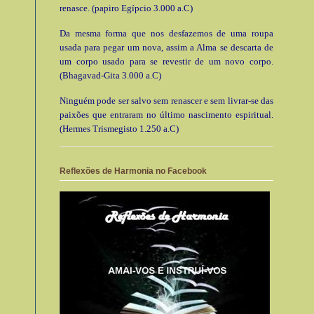
renasce. (papiro Egípcio 3.000 a.C)
Da mesma forma que nos desfazemos de uma roupa
usada para pegar um nova, assim a Alma se descarta de
um corpo usado para se revestir de um novo corpo.
(Bhagavad-Gita 3.000 a.C)
Ninguém pode ser salvo sem renascer e sem livrar-se das
paixões que entraram no último nascimento espiritual.
(Hermes Trismegisto 1.250 a.C)
Reflexões de Harmonia no Facebook