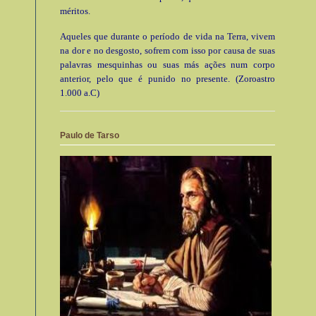
méritos.
Aqueles que durante o período de vida na Terra, vivem
na dor e no desgosto, sofrem com isso por causa de suas
palavras mesquinhas ou suas más ações num corpo
anterior, pelo que é punido no presente. (Zoroastro
1.000 a.C)
Paulo de Tarso