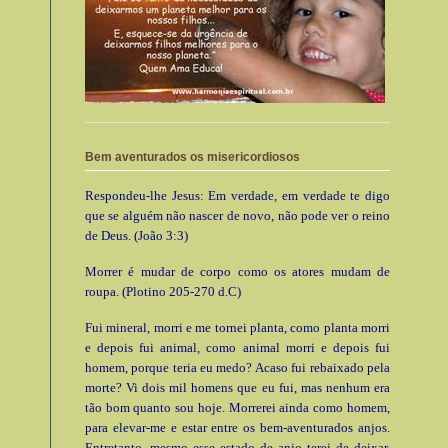
Bem aventurados os misericordiosos
Respondeu-lhe Jesus: Em verdade, em verdade te digo
que se alguém não nascer de novo, não pode ver o reino
de Deus. (João 3:3)
Morrer é mudar de corpo como os atores mudam de
roupa. (Plotino 205-270 d.C)
Fui mineral, morri e me tornei planta, como planta morri
e depois fui animal, como animal morri e depois fui
homem, porque teria eu medo? Acaso fui rebaixado pela
morte? Vi dois mil homens que eu fui, mas nenhum era
tão bom quanto sou hoje. Morrerei ainda como homem,
para elevar-me e estar entre os bem-aventurados anjos.
Entretanto, mesmo esse estado de anjo terei de deixar.