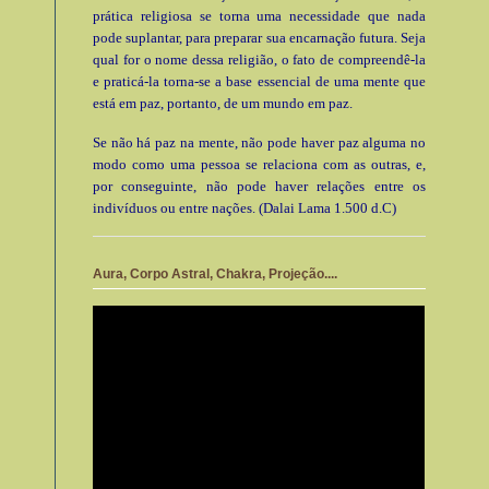
prática religiosa se torna uma necessidade que nada
pode suplantar, para preparar sua encarnação futura. Seja
qual for o nome dessa religião, o fato de compreendê-la
e praticá-la torna-se a base essencial de uma mente que
está em paz, portanto, de um mundo em paz.
Se não há paz na mente, não pode haver paz alguma no
modo como uma pessoa se relaciona com as outras, e,
por conseguinte, não pode haver relações entre os
indivíduos ou entre nações. (Dalai Lama 1.500 d.C)
Aura, Corpo Astral, Chakra, Projeção....