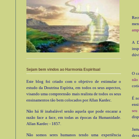
Rec
men
amp
A D
insp
dúv
Sejam bem vindos ao Harmonia Espiritual
O c
não
Este blog foi criado com o objetivo de estimular o
coti
estudo da Doutrina Espírita, em todos os seus aspectos,
visando uma compreensão mais realista de todos os seus
É n
ensinamentos tão bem colocados por Allan Kardec.
ensi
seu
Não há fé inabalável senão aquela que pode encarar a
disp
razão face a face, em todas as épocas da Humanidade.
Allan Kardec - 1857.
Jam
Não somos seres humanos tendo uma experiência
dev