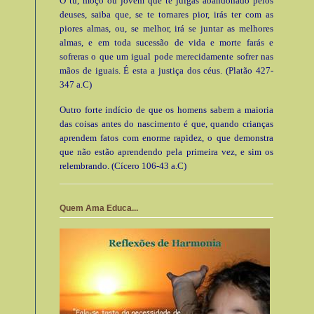
Ó tu, moço ou jovem que te julgas abandonado pelos
deuses, saiba que, se te tornares pior, irás ter com as
piores almas, ou, se melhor, irá se juntar as melhores
almas, e em toda sucessão de vida e morte farás e
sofreras o que um igual pode merecidamente sofrer nas
mãos de iguais. É esta a justiça dos céus. (Platão 427-
347 a.C)
Outro forte indício de que os homens sabem a maioria
das coisas antes do nascimento é que, quando crianças
aprendem fatos com enorme rapidez, o que demonstra
que não estão aprendendo pela primeira vez, e sim os
relembrando. (Cícero 106-43 a.C)
Quem Ama Educa...