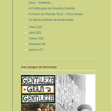
Deus – Reflexão...
A Codificação da Doutrina Espírita
O Futuro do Planeta Terra - Chico Xavier
Os falsos profetas da erraticidade
►
maio
(22)
►
abril
(22)
►
março
(16)
►
fevereiro
(9)
►
janeiro
(7)
Aos amigos do Harmonia