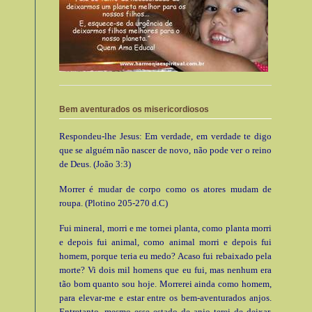
Bem aventurados os misericordiosos
Respondeu-lhe Jesus: Em verdade, em verdade te digo
que se alguém não nascer de novo, não pode ver o reino
de Deus. (João 3:3)
Morrer é mudar de corpo como os atores mudam de
roupa. (Plotino 205-270 d.C)
Fui mineral, morri e me tornei planta, como planta morri
e depois fui animal, como animal morri e depois fui
homem, porque teria eu medo? Acaso fui rebaixado pela
morte? Vi dois mil homens que eu fui, mas nenhum era
tão bom quanto sou hoje. Morrerei ainda como homem,
para elevar-me e estar entre os bem-aventurados anjos.
Entretanto, mesmo esse estado de anjo terei de deixar.