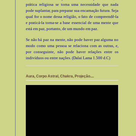
prática religiosa se torna uma necessidade que nada
pode suplantar, para preparar sua encarnação futura. Seja
qual for o nome dessa religião, o fato de compreendê-la
e praticá-la torna-se a base essencial de uma mente que
está em paz, portanto, de um mundo em paz.
Se não há paz na mente, não pode haver paz alguma no
modo como uma pessoa se relaciona com as outras, e,
por conseguinte, não pode haver relações entre os
indivíduos ou entre nações. (Dalai Lama 1.500 d.C)
Aura, Corpo Astral, Chakra, Projeção....