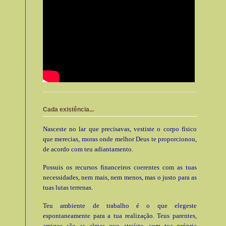
Cada existência...
Nasceste no lar que precisavas, vestiste o corpo físico
que merecias, moras onde melhor Deus te proporcionou,
de acordo com teu adiantamento.
Possuis os recursos financeiros coerentes com as tuas
necessidades, nem mais, nem menos, mas o justo para as
tuas lutas terrenas.
Teu ambiente de trabalho é o que elegeste
espontaneamente para a tua realização. Teus parentes,
amigos são as almas que atraíste, com tua própria