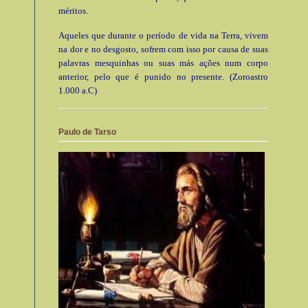
méritos.
Aqueles que durante o período de vida na Terra, vivem
na dor e no desgosto, sofrem com isso por causa de suas
palavras mesquinhas ou suas más ações num corpo
anterior, pelo que é punido no presente. (Zoroastro
1.000 a.C)
Paulo de Tarso