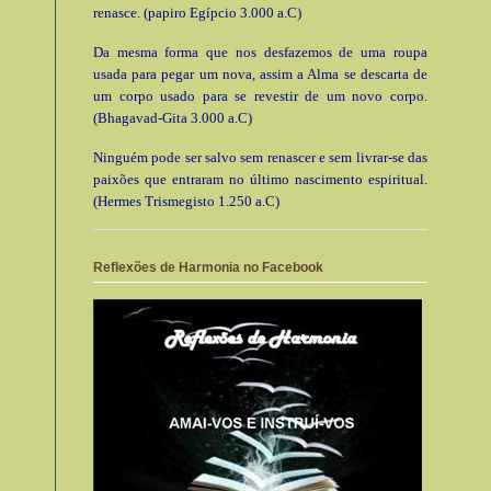
renasce. (papiro Egípcio 3.000 a.C)
Da mesma forma que nos desfazemos de uma roupa
usada para pegar um nova, assim a Alma se descarta de
um corpo usado para se revestir de um novo corpo.
(Bhagavad-Gita 3.000 a.C)
Ninguém pode ser salvo sem renascer e sem livrar-se das
paixões que entraram no último nascimento espiritual.
(Hermes Trismegisto 1.250 a.C)
Reflexões de Harmonia no Facebook