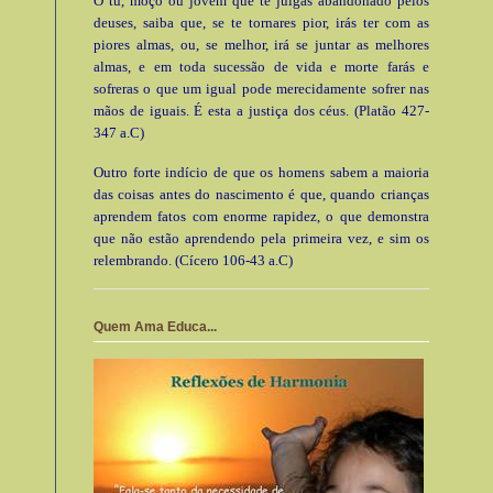
Ó tu, moço ou jovem que te julgas abandonado pelos
deuses, saiba que, se te tornares pior, irás ter com as
piores almas, ou, se melhor, irá se juntar as melhores
almas, e em toda sucessão de vida e morte farás e
sofreras o que um igual pode merecidamente sofrer nas
mãos de iguais. É esta a justiça dos céus. (Platão 427-
347 a.C)
Outro forte indício de que os homens sabem a maioria
das coisas antes do nascimento é que, quando crianças
aprendem fatos com enorme rapidez, o que demonstra
que não estão aprendendo pela primeira vez, e sim os
relembrando. (Cícero 106-43 a.C)
Quem Ama Educa...