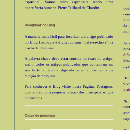
espiritual. Somos seres espirituais tendo uma
experiência humana. Pierre Teilhard de Chardin.
Pod
com
viv
Pesquisar no Blog
da 
nor
A maneira mais fácil para localizar um artigo publicado
no Blog Harmonia é digitando uma “palavra-chave” na
As s
Caixa de Pesquisa.
pess
difi
A palavra chave deve estar contida no texto do artigo,
des
assim, todos os artigos publicados que contenham em
liga
seu texto a palavra digitada serão apresentados na
relação de pesquisa.
De 
viv
Para conhecer o Blog visite nossa Página: Postagens,
maio
que contém uma pequena relação dos principais artigos
publicados.
Na p
tamb
qu
Caixa de pesquisa
capa