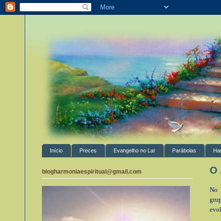
Início
Preces
Evangelho no Lar
Parábolas
Ha
O 
blogharmoniaespiritual@gmail.com
No 
gru
evol