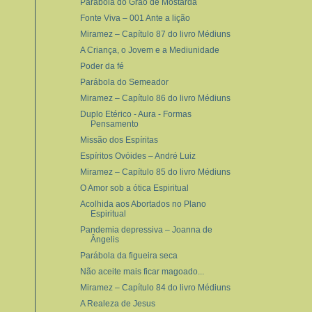
Parábola do Grão de Mostarda
Fonte Viva – 001 Ante a lição
Miramez – Capítulo 87 do livro Médiuns
A Criança, o Jovem e a Mediunidade
Poder da fé
Parábola do Semeador
Miramez – Capítulo 86 do livro Médiuns
Duplo Etérico - Aura - Formas
Pensamento
Missão dos Espíritas
Espíritos Ovóides – André Luiz
Miramez – Capítulo 85 do livro Médiuns
O Amor sob a ótica Espiritual
Acolhida aos Abortados no Plano
Espiritual
Pandemia depressiva – Joanna de
Ângelis
Parábola da figueira seca
Não aceite mais ficar magoado...
Miramez – Capítulo 84 do livro Médiuns
A Realeza de Jesus