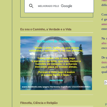
Não
difi
Como
é ge
amo
ente
Eu sou o Caminho, a Verdade e a Vida
Na 
alto
enco
De 
úni
exc
qua
Filosofia, Ciência e Religião
P