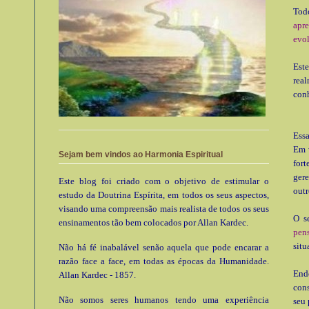
Tod
apre
evo
Est
rea
con
Ess
Em 
Sejam bem vindos ao Harmonia Espiritual
for
gere
Este blog foi criado com o objetivo de estimular o
out
estudo da Doutrina Espírita, em todos os seus aspectos,
visando uma compreensão mais realista de todos os seus
O s
ensinamentos tão bem colocados por Allan Kardec.
pen
situ
Não há fé inabalável senão aquela que pode encarar a
razão face a face, em todas as épocas da Humanidade.
Ende
Allan Kardec - 1857.
con
Não somos seres humanos tendo uma experiência
seu 