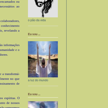
s encarnados ou
ecessários ao
o pão da vida
olaboradores,
 conhecimento
o, revelando a
Eu sou ...
 às informações
 humanidade e o
beres.
 a transformá-
almente no que
a luz do mundo
ensinamento de
Eu sou ...
s espíritas. O
junto de nossos
te não semearmos