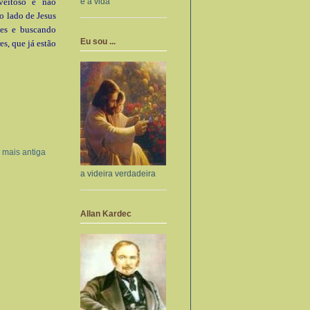
e a vida
veitoso é não
o lado de Jesus
ões e buscando
Eu sou ...
es, que já estão
mais antiga
a videira verdadeira
Allan Kardec