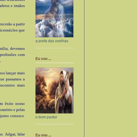
afetos e irmãos
ecerão a partir
micronúcleo que
a porta das ovelhas
mília, devemos
profissões com
Eu sou ...
.
nos lançar mais
que passamos a
ncontros mais
m êxito nosso
ratório e pelas
 junto conosco.
o bom pastor
. Julgar, falar
Eu sou ...