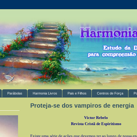
Parábolas
Harmonia Livros
Pais e Filhos
Centros de Força
P
Proteja-se dos vampiros de energia
Victor Rebelo
Revista Cristã de Espiritismo
Existe uma série de ações que devemos ter ao longo de nossa en