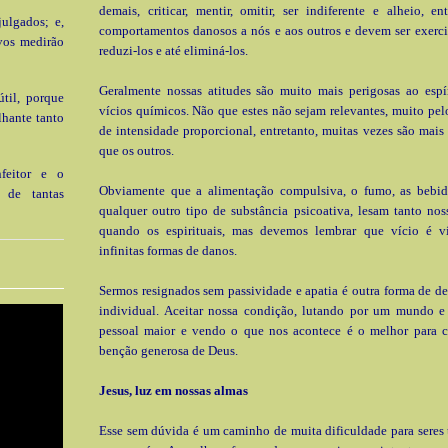
demais, criticar, mentir, omitir, ser indiferente e alheio, en
julgados; e,
comportamentos danosos a nós e aos outros e devem ser exerci
vos medirão
reduzi-los e até eliminá-los.
Geralmente nossas atitudes são muito mais perigosas ao espí
til, porque
vícios químicos. Não que estes não sejam relevantes, muito pelo
lhante tanto
de intensidade proporcional, entretanto, muitas vezes são mais
que os outros.
nfeitor e o
Obviamente que a alimentação compulsiva, o fumo, as bebid
a de tantas
qualquer outro tipo de substância psicoativa, lesam tanto nos
quando os espirituais, mas devemos lembrar que vício é v
infinitas formas de danos.
Sermos resignados sem passividade e apatia é outra forma de 
individual. Aceitar nossa condição, lutando por um mundo 
pessoal maior e vendo o que nos acontece é o melhor para
benção generosa de Deus.
Jesus, luz em nossas almas
Esse sem dúvida é um caminho de muita dificuldade para seres 