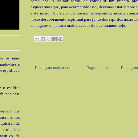
como nós. A melhor forma de conseguir um intento pro
esquecermos que, para ocorrer tudo isso, devemos estar sempre a
e de nosso Pai, elevando nossos pensamentos, nossos coraç
nosso desdobramento espiritual para junto dos espíritos instrutor
em lugares um pouco mais elevados do que estamos hoje.
rou os mais
dando-lhes a
Postagem mais recente
Página inicial
Postagem 
 espiritual,
 o espírito
abitar a casa
 aquele que
para melhor,
aquisição da
resultará a
positivo da