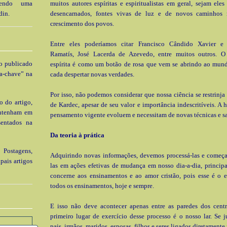
 tendo uma
muitos autores espíritas e espiritualistas em geral, sejam ele
din.
desencarnados, fontes vivas de luz e de novos caminhos n
crescimento dos povos.
Entre eles poderíamos citar Francisco Cândido Xavier e c
Ramatís, José Lacerda de Azevedo, entre muitos outros. O
go publicado
espírita é como um botão de rosa que vem se abrindo ao mund
a-chave” na
cada despertar novas verdades.
Por isso, não podemos considerar que nossa ciência se restrinja
o do artigo,
de Kardec, apesar de seu valor e importância indescritíveis. A
ontenham em
pensamento vigente evoluem e necessitam de novas técnicas e sa
sentados na
Da teoria à prática
 Postagens,
Adquirindo novas informações, devemos processá-las e começar
pais artigos
las em ações efetivas de mudança em nosso dia-a-dia, princip
concerne aos ensinamentos e ao amor cristão, pois esse é o 
todos os ensinamentos, hoje e sempre.
E isso não deve acontecer apenas entre as paredes dos centro
primeiro lugar de exercício desse processo é o nosso lar. Se 
pais, irmãos, maridos, esposas, filhos e seres ligados diretamen