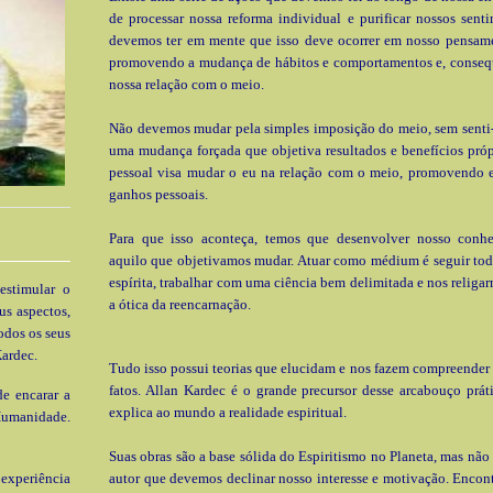
de processar nossa reforma individual e purificar nossos sent
devemos ter em mente que isso deve ocorrer em nosso pensame
promovendo a mudança de hábitos e comportamentos e, conseq
nossa relação com o meio.
Não devemos mudar pela simples imposição do meio, sem senti-
uma mudança forçada que objetiva resultados e benefícios próp
pessoal visa mudar o eu na relação com o meio, promovendo 
ganhos pessoais.
Para que isso aconteça, temos que desenvolver nosso conh
aquilo que objetivamos mudar. Atuar como médium é seguir tod
espírita, trabalhar com uma ciência bem delimitada e nos religa
estimular o
a ótica da reencarnação.
us aspectos,
odos os seus
ardec.
Tudo isso possui teorias que elucidam e nos fazem compreender 
fatos. Allan Kardec é o grande precursor desse arcabouço prát
e encarar a
explica ao mundo a realidade espiritual.
Humanidade.
Suas obras são a base sólida do Espiritismo no Planeta, mas não 
xperiência
autor que devemos declinar nosso interesse e motivação. Enco