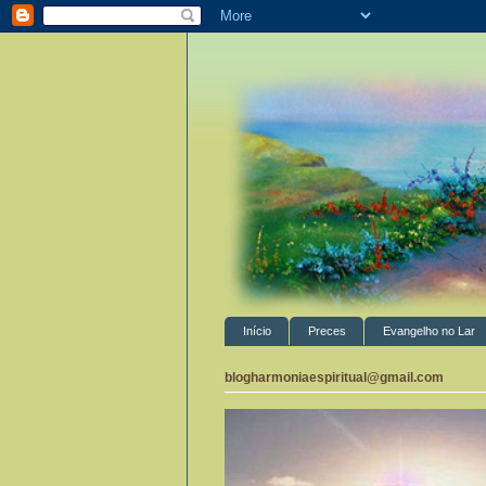
Início
Preces
Evangelho no Lar
blogharmoniaespiritual@gmail.com