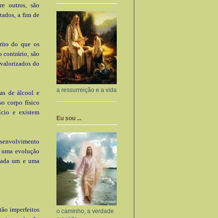
tre outros, são
tados, a fim de
rito do que os
 contrário, são
 valorizados do
a ressurreição e a vida
as de álcool e
so corpo físico
ício e existem
Eu sou ...
desenvolvimento
e uma evolução
 cada um e uma
tão imperfeitos
o caminho, a verdade