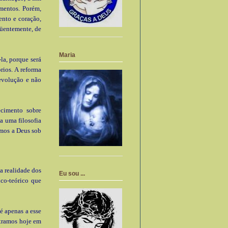
imentos. Porém,
nto e coração,
üentemente, de
Maria
la, porque será
rios. A reforma
evolução e não
ecimento sobre
a uma filosofia
rmos a Deus sob
a realidade dos
Eu sou ...
ico-teórico que
é apenas a esse
ntramos hoje em