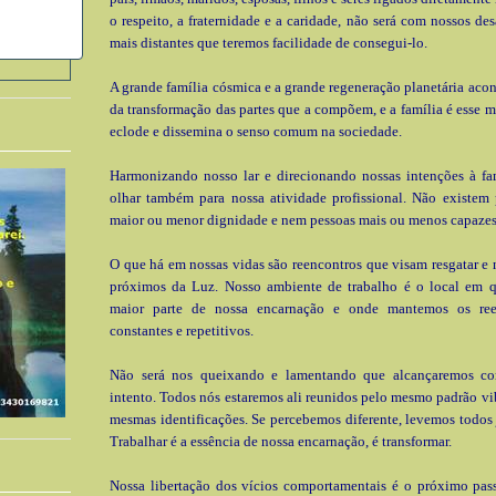
o respeito, a fraternidade e a caridade, não será com nossos des
mais distantes que teremos facilidade de consegui-lo.
A grande família cósmica e a grande regeneração planetária acont
da transformação das partes que a compõem, e a família é esse 
eclode e dissemina o senso comum na sociedade.
Harmonizando nosso lar e direcionando nossas intenções à fa
olhar também para nossa atividade profissional. Não existem 
maior ou menor dignidade e nem pessoas mais ou menos capazes
O que há em nossas vidas são reencontros que visam resgatar e 
próximos da Luz. Nosso ambiente de trabalho é o local em 
maior parte de nossa encarnação e onde mantemos os ree
constantes e repetitivos.
Não será nos queixando e lamentando que alcançaremos co
intento. Todos nós estaremos ali reunidos pelo mesmo padrão vib
mesmas identificações. Se percebemos diferente, levemos todos
Trabalhar é a essência de nossa encarnação, é transformar.
Nossa libertação dos vícios comportamentais é o próximo passo