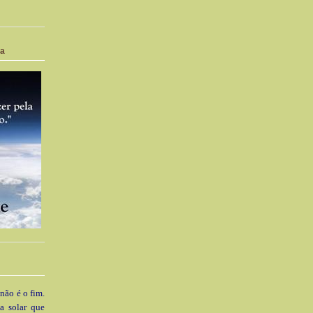
ia
 não é o fim.
a solar que