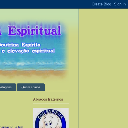
ostagens
Quem somos
Abraços fraternos
carnação, a fim