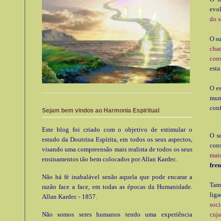
evol
do s
O su
cha
cons
esta
O es
mund
conf
Sejam bem vindos ao Harmonia Espiritual
Este blog foi criado com o objetivo de estimular o
O s
estudo da Doutrina Espírita, em todos os seus aspectos,
cons
visando uma compreensão mais realista de todos os seus
mai
ensinamentos tão bem colocados por Allan Kardec.
fre
Não há fé inabalável senão aquela que pode encarar a
Tam
razão face a face, em todas as épocas da Humanidade.
liga
Allan Kardec - 1857.
soc
Não somos seres humanos tendo uma experiência
cuja