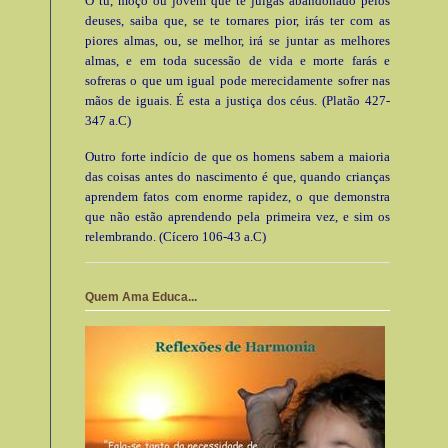
Ó tu, moço ou jovem que te julgas abandonado pelos
deuses, saiba que, se te tornares pior, irás ter com as
piores almas, ou, se melhor, irá se juntar as melhores
almas, e em toda sucessão de vida e morte farás e
sofreras o que um igual pode merecidamente sofrer nas
mãos de iguais. É esta a justiça dos céus. (Platão 427-
347 a.C)
Outro forte indício de que os homens sabem a maioria
das coisas antes do nascimento é que, quando crianças
aprendem fatos com enorme rapidez, o que demonstra
que não estão aprendendo pela primeira vez, e sim os
relembrando. (Cícero 106-43 a.C)
Quem Ama Educa...