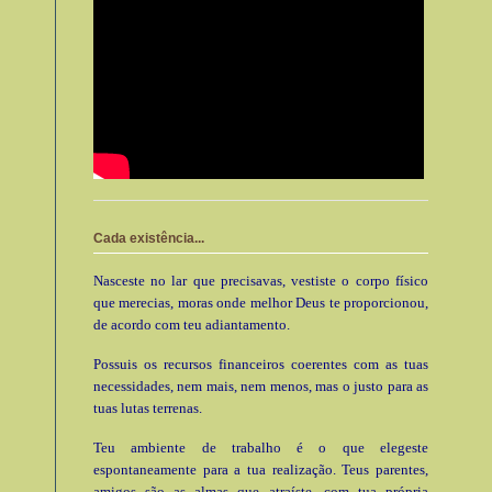
Cada existência...
Nasceste no lar que precisavas, vestiste o corpo físico
que merecias, moras onde melhor Deus te proporcionou,
de acordo com teu adiantamento.
Possuis os recursos financeiros coerentes com as tuas
necessidades, nem mais, nem menos, mas o justo para as
tuas lutas terrenas.
Teu ambiente de trabalho é o que elegeste
espontaneamente para a tua realização. Teus parentes,
amigos são as almas que atraíste, com tua própria