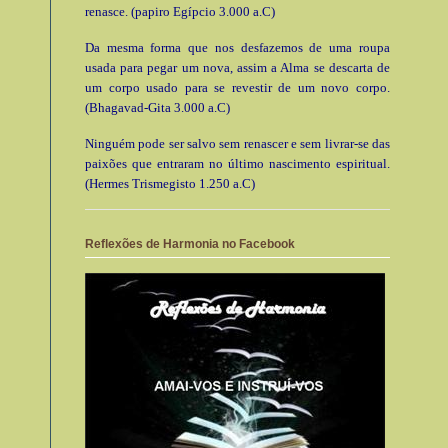
renasce. (papiro Egípcio 3.000 a.C)
Da mesma forma que nos desfazemos de uma roupa
usada para pegar um nova, assim a Alma se descarta de
um corpo usado para se revestir de um novo corpo.
(Bhagavad-Gita 3.000 a.C)
Ninguém pode ser salvo sem renascer e sem livrar-se das
paixões que entraram no último nascimento espiritual.
(Hermes Trismegisto 1.250 a.C)
Reflexões de Harmonia no Facebook