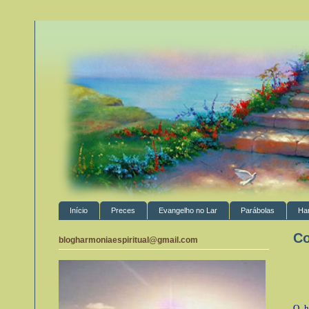
Início
Preces
Evangelho no Lar
Parábolas
Ha
Co
blogharmoniaespiritual@gmail.com
O h