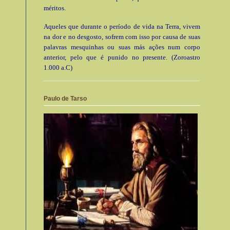
méritos.
Aqueles que durante o período de vida na Terra, vivem
na dor e no desgosto, sofrem com isso por causa de suas
palavras mesquinhas ou suas más ações num corpo
anterior, pelo que é punido no presente. (Zoroastro
1.000 a.C)
Paulo de Tarso