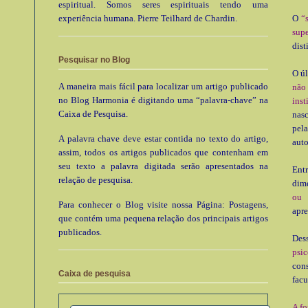
espiritual. Somos seres espirituais tendo uma
experiência humana. Pierre Teilhard de Chardin.
O
“
supe
dist
Pesquisar no Blog
O úl
A maneira mais fácil para localizar um artigo publicado
não
no Blog Harmonia é digitando uma “palavra-chave” na
inst
Caixa de Pesquisa.
nasc
pela
A palavra chave deve estar contida no texto do artigo,
auto
assim, todos os artigos publicados que contenham em
seu texto a palavra digitada serão apresentados na
Ent
relação de pesquisa.
dim
ou 
Para conhecer o Blog visite nossa Página: Postagens,
apre
que contém uma pequena relação dos principais artigos
publicados.
Des
psi
cons
Caixa de pesquisa
facu
A fo