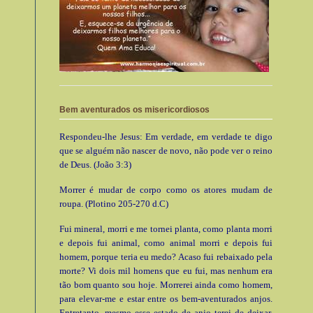
Bem aventurados os misericordiosos
Respondeu-lhe Jesus: Em verdade, em verdade te digo
que se alguém não nascer de novo, não pode ver o reino
de Deus. (João 3:3)
Morrer é mudar de corpo como os atores mudam de
roupa. (Plotino 205-270 d.C)
Fui mineral, morri e me tornei planta, como planta morri
e depois fui animal, como animal morri e depois fui
homem, porque teria eu medo? Acaso fui rebaixado pela
morte? Vi dois mil homens que eu fui, mas nenhum era
tão bom quanto sou hoje. Morrerei ainda como homem,
para elevar-me e estar entre os bem-aventurados anjos.
Entretanto, mesmo esse estado de anjo terei de deixar.