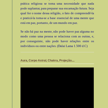
prática religiosa se torna uma necessidade que nada
pode suplantar, para preparar sua encarnação futura. Seja
qual for o nome dessa religião, o fato de compreendê-la
e praticá-la torna-se a base essencial de uma mente que
está em paz, portanto, de um mundo em paz.
Se não há paz na mente, não pode haver paz alguma no
modo como uma pessoa se relaciona com as outras, e,
por conseguinte, não pode haver relações entre os
indivíduos ou entre nações. (Dalai Lama 1.500 d.C)
Aura, Corpo Astral, Chakra, Projeção....