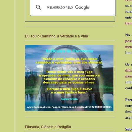
os s
for
entr
tran
No 
Eu sou o Caminho, a Verdade e a Vida
pos
men
limi
Os 
dif
ment
infe
conh
Fre
cons
des
acer
Filosofia, Ciência e Religião
Sub