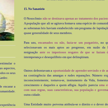
15. No Sanatório
O Nosocômio
não se destinava apenas ao trata­mento dos pacien
A população que ali se agitava formava uma espécie de comuni
as soberanas leis haviam estabe­lecido um programa de lapidaçã
quase generalidade de seus membros.
Para uns,
encarnados ou não, fazia-se um purgatório
, no qu
selecionavam os mais aptos ao progresso, em razão da 
resignação
ante os imperiosos resgates de que se faziam 
intemperança e desequilíbrio em que delinqüiram.
estimular o
us aspectos,
Outros defrontavam a
oportunidade de aprender servindo e de 
odos os seus
na contingência das amargas e rudes reparações. Número expr
ardec.
inconscientemente, tornava-se, instrumento da Vida, foment
crescimento e daqueles a quem afligia. Aquilo parecia
uma es
e encarar a
com suas regras, suas características, sua população e govern
Humanidade.
outra cidade.
Uma Entidade muito perversa atri­buía-se o direito e o dever de
xperiência