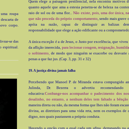
Quem elege a paisagem pestilencial, nela encontra motivos de
quanto aquele que ama a estesia penetra-se de beleza na cont
raio de sol ou de uma flor...
Não existe, pois, uma dor única, 
 uma roupa
que não proceda do próprio comportamento
, sendo mais grave o
 descarta de
apóia na razão, capaz de distinguir as ba­lizas dem
novo corpo.
responsabilidade que elege a ação edificante ou a comprometedo
ivrar-se das
A única exceção é a de Jesus, o Justo por excelên­cia, que viveu
 espiritual.
da aflição imerecida,
para lecionar coragem, resignação, humilda
o sofrimento,
de modo que ninguém se exacerbe ou desvarie 
penas a que faz jus. (Cap. 3, pp. 31 e 32)
19. A
justiça divina jamais falha
Percebendo que Manoel P. de Miranda estava compungido an
Julinda, Dr. Bezerra o ad­vertiu recomendando a
educativa:
Confrange-nos acompanhar o padecimento dos nos
desalinho, no entanto, a nenhum de­les tem faltado a bênção
maneira direta ou não, da mesma forma que lhes não foram escass
divina, as diretrizes para uma vida reta, nem os exemplos de
digno, nos quais pautassem a própria conduta.
Havendo a opção com a qual cada um afina, derrapando na 