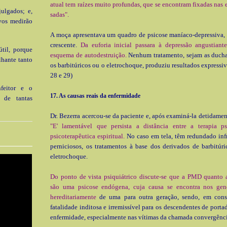
atual tem raízes muito profundas, que se encontram fixadas nas e
julgados; e,
sadas".
vos medirão
A moça apresentava um quadro de psicose maníaco-depressiva,
crescente.
Da euforia inicial passara à depressão angus­tian
til, porque
esquema de autodestruição.
Nenhum tratamento, sejam as duchas
lhante tanto
os barbitúricos ou o eletrochoque, produziu resultados expressiv
28 e 29)
nfeitor e o
17. As causas reais da enfermidade
a de tantas
Dr. Bezerra acercou-se da paciente e, após examiná-la detidament
"E' lamentável que persista a distância entre a terapia psi
psicoterapêutica espiritual.
No caso em tela, têm redundado infr
perniciosos, os tratamentos à base dos derivados de barbitúr
eletrochoque.
Do ponto de vista psiquiá­trico discute-se que a PMD quanto 
são uma psicose en­dógena, cuja causa se encontra nos gene
hereditariamente
de uma para outra geração, sendo, em cons
fatalidade inditosa e irremissível para os descendentes de port
en­fermidade, especialmente nas vítimas da chamada convergência