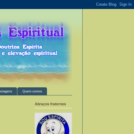
ostagens
Quem somos
Abraços fraternos
s