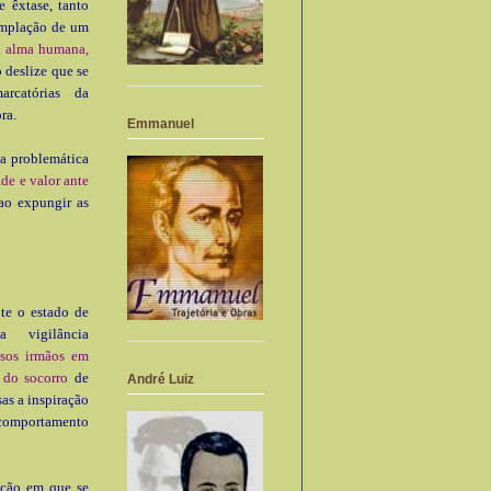
 êxtase, tanto
em­plação de um
na alma humana,
 deslize que se
arcatórias da
ra.
Emmanuel
 a problemática
de e valor ante
ao expungir as
te o estado de
 vigilância
sos irmãos em
 do socorro
de
André Luiz
as a inspiração
 comportamento
ação em que se