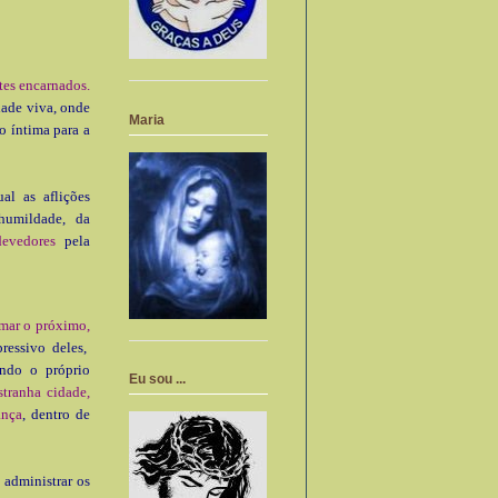
tes encarnados.
dade viva, onde
Maria
o íntima para a
al as aflições
humildade, da
devedores
pela
amar o próximo,
essivo de­les,
ando o próprio
Eu sou ...
tranha cidade,
ança
, dentro de
 administrar os