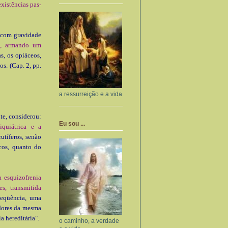
xistências pas­
 com gravidade
te, armando um
, os opiáceos,
os. (Cap. 2, pp.
a ressurreição e a vida
e, conside­rou:
Eu sou ...
quiá­trica e a
utíferos, senão
icos, quanto do
a esquizofrenia
s, transmitida
eqüência, uma
adores da mesma
 hereditá­ria".
o caminho, a verdade