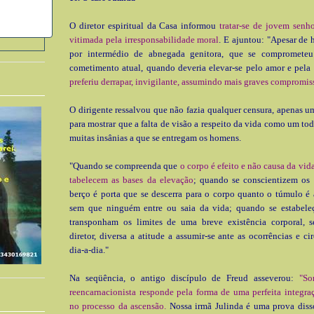
O diretor espiritual da Casa informou
tra­tar-se de jovem senh
vitimada pela irresponsabilidade moral
. E ajuntou: "Apesar de 
por intermédio de abnegada genitora, que se comprometeu
cometimento atual, quando deveria elevar-se pelo amor e pel
preferiu der­rapar, invigilante, assumindo mais graves compromis
O dirigente ressalvou que não fazia qualquer censura, apenas um
para mostrar que a falta de visão a respeito da vida como um to
muitas insânias a que se entregam os homens.
"Quando se compreenda que
o corpo é efeito e não causa da vida
tabelecem as bases da elevação
; quando se conscientizem os 
berço é porta que se descerra para o corpo quanto o túmulo é 
sem que ninguém entre ou saia da vida; quando se estabe­l
transponham os limites de uma breve existência corpo­ral, s
diretor, diversa a atitude a assumir-se ante as ocorrências e ci
dia-a-dia."
Na seqüência, o antigo discípulo de Freud asseverou:
"So
reencarnacionista res­ponde pela forma de uma perfeita integra
no processo da ascensão.
Nossa irmã Julinda é uma prova dis