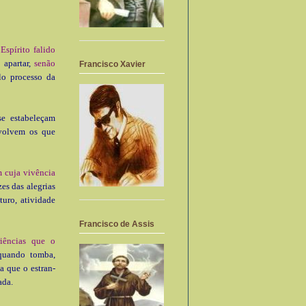
Espírito falido
 apartar,
senão
Francisco Xavier
lo processo da
e estabe­leçam
vol­vem os que
 cuja vivência
es das alegrias
turo, atividade
Francisco de Assis
riências que o
quando tomba,
a que o estran­
ada.