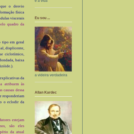
e a vida
, que o desvio
formação física
Eu sou ...
ndulas viscerais
pelo quadro da
o tipo em geral
l, displicente,
e ciclotímico,
edondada, baixa
izóide.).
a videira verdadeira
ex­plicativas da
a atribuem às
s causas dessa
Allan Kardec
e responderiam
o o eclodir da
atores estejam
mos, são eles
pério da atual