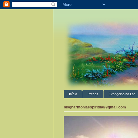
Início
Preces
Evangelho no Lar
blogharmoniaespiritual@gmail.com