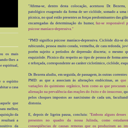
"Afirma-se, dentro desta colocação, acentuou Dr. Bezerra
patológico exagerado da forma de ser ciclóide, somado a uma 
pícnica, no qual estão presentes as forças predominantes das glâ
encarregadas da determinação do humor,
faz-se responsável 
psicose maníaco-depressiva."
“PMD significa psicose maníaco-depressiva. Ciclóide diz-se d
rubicundo, pessoa muito corada, vermelha, de cara redonda, jovia
porém sujeito a períodos de depressão discreta; o mesmo qu
rou os mais
esquizóide. Pícnico diz respeito ao tipo de pessoa de forma arr
dando-lhes a
e reforçada, correspondente ao caráter ciclotímico, ciclóide, esqu
 espiritual,
Dr. Bezerra aludiu, em seguida, de passagem, às outras correntes 
PMD: as que a associam às alterações endócrinas, as
que 
 o espírito
variações do quimismo orgânico, bem como as que procuram a
abitar a casa
alienação na prevalência das reações do êxito e do insucesso,
qu
pelos choques impostos ao narcisismo de cada um, facultand
 aquele que
distonia.
para melhor,
aquisição da
E, depois de ligeira pausa, con­cluiu:
"Embora alguns desses f
resultará a
presentes no quadro da nossa Julinda, como estudare
positivo da
conseqüências de causas re­motas que os produziram ao im