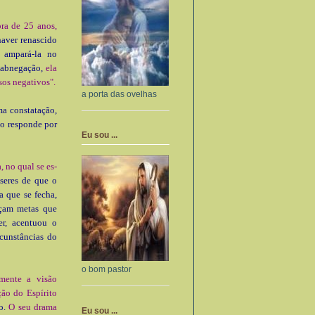
ora de 25 anos,
haver renascido
 ampará-la no
a abnegação,
ela
sos negativos".
a porta das ovelhas
a consta­tação,
do responde por
Eu sou ...
, no qual se es­
seres de que o
a que se fecha,
eçam metas que
er, acentuou o
rcunstâncias do
o bom pastor
mente a visão
ção do Espírito
so.
O seu drama
Eu sou ...