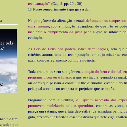
reencarnação".
(Cap. 2, pp. 29 e 30)
18. Nosso comportamento é que gera a dor
Na patogênese da aliena­ção mental,
defrontaremos sempre um 
ia
em si mesmo
, sob a injunção reparadora, de que não se pode
mediante o cum­primento da justa pena
a que se submete pe
evolu­ção.
As Leis de Deus não podem sofrer defraudações
, sem que s
critérios automáticos de recomposição, em cujo mister se en
agem com desregramento ou imprevidência.
Toda criatura traz em si o gérmen,
a noção do bem e do mal, em
programa o céu ou o inferno
a que se vincula, gerando as matriz
ou dores que passam a constituir-lhe o “modus vivendi” do fu
pela qual ascende ou recupera os prejuízos que se impôs.
Programado para a ventura,
o Espírito necessita das expe
promovem mode­lando nele o querubim
, embora às vezes, 
pareça um sata­nás, que a luta desvestirá da armadura pernicios
gula, fazendo que liberte a essência divina que nele vige, inalter
 não é o fim.
a solar que