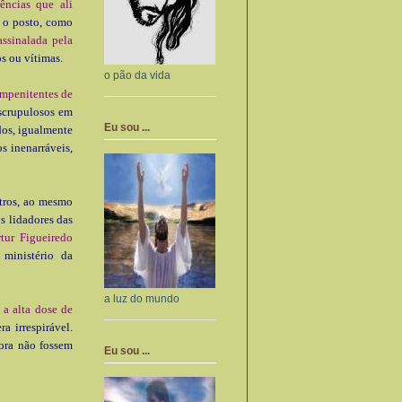
ências que ali
o posto, como
assinalada pela
s ou vítimas.
o pão da vida
impe­nitentes de
escrupulosos em
Eu sou ...
dos, igualmente
s inenarráveis,
utros, ao mesmo
s lidadores das
tur Figueiredo
 ministério da
a luz do mundo
 a alta dose de
a irrespi­rável.
ora não fossem
Eu sou ...