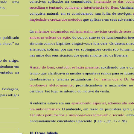
corretivos aplicados na comunidade,
inteirando se das ocorr
 tendo uma
sucediam e tentando combater a interferência do Bem.
Ganhara 
din.
conquista natural, em se considerando sua folha de serviços,
impie­dade e crueza dos métodos
que aplicava em seus adversário
Os
enfermos encarnados sofriam, assim, sevícias cruéis de seres 
ambas as esferas de ação
: do corpo, através de funcionários in
go publicado
sintonia com os Espíritos vingativos, e fora dele. Os desencarna
a-chave” na
alienados, sofriam por sua vez subjugações cruéis sob tormento
nas mãos dos seus sicá­rios, dos quais a morte não os libertara.
o do artigo,
ontenham em
A ação do bem, contudo, se fazia presente
, auxiliando uns e o
sentados na
tempo que clarifi­cava as mentes e apontava rumos para os futuro
desob­sessões e terapias psiquiátricas.
Foi assim que o Dr. Ar
recebeu-os afetuosamente
, prontificando-se a auxiliá-los no
 Postagens,
caridade, tão logo se inteirou do motivo da visita.
pais artigos
A enferma estava em um
apartamento especial, adormecida sob
um antidepressivo
. O ambiente, em razão da psicosfera geral, er
Espíritos perturbados e irresponsáveis tomavam o recinto,
em­b
necessariamente vinculados à paciente. (Cap. 2, pp. 27 e 28)
16. O caso Julinda