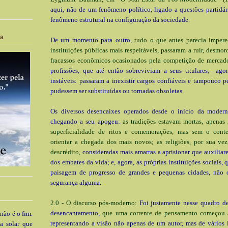
aqui, não de um fenômeno político, ligado a questões partidá
fenômeno estrutural na configuração da sociedade.
ia
De um momento para outro,
tudo o que antes parecia impere
instituições públicas mais respeitáveis, passaram a ruir, desmor
fracassos econômicos ocasionados pela competição de mercad
profissões, que até então sobreviviam a seus titulares, ago
instáveis: passaram a inexistir cargos confiáveis e tampouco p
pudessem ser substituídas ou tornadas obsoletas.
Os diversos desencaixes operados desde o início da moder
chegando a seu apogeu:
as tradições estavam mortas, apena
superficialidade de ritos e comemorações, mas sem o cont
orientar a chegada dos mais novos; as religiões, por sua ve
descrédito,
consideradas mais amarras a aprisionar que auxiliar
dos embates da vida; e, agora, as próprias instituições sociais,
paisagem de progresso de grandes e pequenas cidades, não 
segurança alguma.
2.0 - O discurso pós-moderno:
Foi justamente nesse quadro d
desencantamento,
que uma corrente de pensamento começou 
 não é o fim.
representando a visão não apenas de um autor, mas de vários i
a solar que