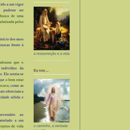
tido a um vigor
 pudesse ser
a busca de uma
ularizada pelos
início dos anos
uscas frente à
a ressurreição e a vida
radouras que o
indivíduo da
Eu sou ...
. Ele sentia-se
 que
o bem estar
rcava,
como as
uais ofereciam a
tidade sólida e
ecessário ao
 atrelado a um
o caminho, a verdade
rojetos de vida