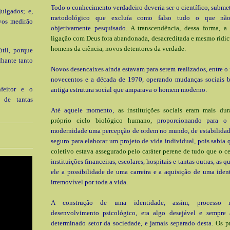
Todo o conhecimento verdadeiro deveria ser o científico, subme
julgados; e,
metodológico que excluía como falso tudo o que não
vos medirão
objetivamente pesquisado.
A transcendência, dessa forma, 
ligação com Deus fora abandonada, desacreditada e mesmo ridic
homens da ciência, novos detentores da verdade.
til, porque
lhante tanto
Novos desencaixes ainda estavam para serem realizados, entre o 
novecentos e a década de 1970, operando mudanças sociais br
nfeitor e o
antiga estrutura social que amparava o homem moderno.
a de tantas
Até aquele momento,
as instituições sociais eram mais du
próprio ciclo biológico humano,
proporcionando para o 
modernidade uma percepção de ordem no mundo, de estabilidade
seguro para elaborar um projeto de vida individual, pois sabia
coletivo estava assegurado pelo caráter perene de tudo que o ce
instituições financeiras, escolares, hospitais e tantas outras, as q
ele a possibilidade de uma carreira e a aquisição de uma iden
irremovível por toda a vida.
A construção de uma identidade, assim, processo n
desenvolvimento psicológico, era algo desejável e sempre
determinado setor da sociedade, e jamais separado desta.
Os p