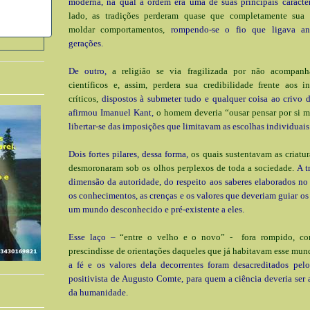
moderna, na qual a ordem era uma de suas principais caracter
lado, as tradições perderam quase que completamente sua 
moldar comportamentos,
rompendo-se o fio que ligava an
gerações.
De outro,
a religião se via fragilizada por não acompan
científicos e, assim, perdera sua credibilidade frente aos i
críticos,
dispostos à submeter tudo e qualquer coisa ao crivo 
afirmou Imanuel Kant,
o homem deveria “ousar pensar por si 
libertar-se das imposições que limitavam as escolhas individuais
Dois fortes pilares, dessa forma,
os quais sustentavam as criatur
desmoronaram sob os olhos perplexos de toda a sociedade.
A tr
dimensão da autoridade, do respeito aos saberes elaborados n
os conhecimentos, as crenças e os valores que deveriam guiar o
um mundo desconhecido e pré-existente a eles.
Esse laço –
“entre o velho e o novo” - fora rompido, co
prescindisse de orientações daqueles que já habitavam esse mun
a fé e os valores dela decorrentes foram desacreditados pelo
positivista de Augusto Comte, para quem a ciência deveria ser a
da humanidade.