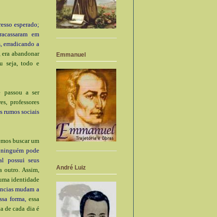
resso esperado;
fracassaram em
, erradicando a
, era abandonar
Emmanuel
u seja, todo e
e passou a ser
es, professores
s rumos sociais
vemos buscar um
e ninguém pode
l possui seus
André Luiz
 outro. Assim,
 uma identidade
ências mudam a
ssa forma,
essa
a de cada dia é