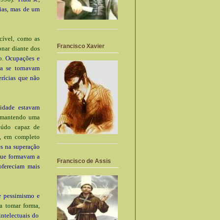
rias, mas de um
cível, como as
Francisco Xavier
onar diante dos
o.
Ocupações e
ra se tornavam
erícias que não
nidade estavam
s mantendo uma
eúdo capaz de
z, em completo
es na superação
 que formavam a
Francisco de Assis
ofereciam mais
e pessimismo e
a tomar forma,
ntelectuais do