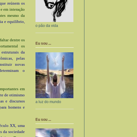
que reúnem os
 e em interação
antes mesmo da
a e equilíbrio,
o pão da vida
altar dentre os
Eu sou ...
ortamental os
estruturais da
ômicas, pelas
stituir novas
 determinam o
importantes em
te de otimismo
as e discursos
a luz do mundo
 para homens e
Eu sou ...
século XX, uma
as da sociedade