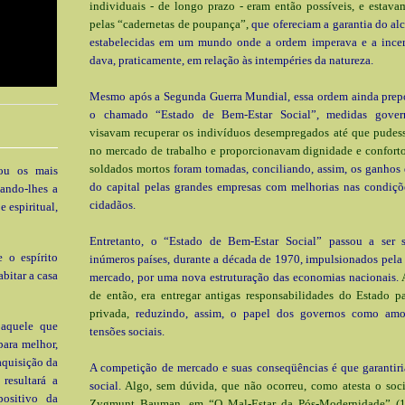
individuais - de longo prazo - eram então possíveis, e estav
pelas “cadernetas de poupança”,
que ofereciam a garantia do al
estabelecidas em um mundo onde a ordem imperava e a incer
dava, praticamente, em relação às intempéries da natureza.
Mesmo após a Segunda Guerra Mundial, essa ordem ainda pre
o chamado “Estado de Bem-Estar Social”, medidas gover
visavam recuperar os indivíduos desempregados até que pudess
no mercado de trabalho e proporcionavam dignidade e conforto
soldados mortos
foram tomadas, conciliando, assim, os ganhos
rou os mais
do capital pelas grandes empresas com melhorias nas condiçõ
dando-lhes a
cidadãos.
 espiritual,
Entretanto, o “Estado de Bem-Estar Social” passou a ser 
 o espírito
inúmeros países, durante a década de 1970, impulsionados pela
abitar a casa
mercado, por uma nova estruturação das economias nacionais.
de então, era entregar antigas responsabilidades do Estado pa
privada,
reduzindo, assim, o papel dos governos como amor
 aquele que
tensões sociais.
para melhor,
aquisição da
A competição de mercado e suas conseqüências é que garantir
resultará a
social.
Algo, sem dúvida, que não ocorreu, como atesta o soc
positivo da
Zygmunt Bauman, em “O Mal-Estar da Pós-Modernidade” (