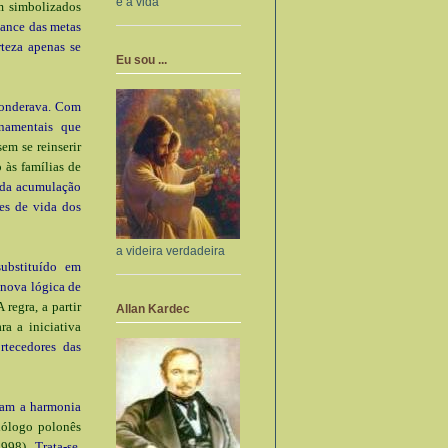
e a vida
am simbolizados
cance das metas
teza apenas se
Eu sou ...
ponderava. Com
namentais que
em se reinserir
 às famílias de
 da acumulação
es de vida dos
a videira verdadeira
substituído em
 nova lógica de
A regra, a partir
Allan Kardec
ra a iniciativa
tecedores das
iam a harmonia
iólogo polonês
1998)
. Trata-se,