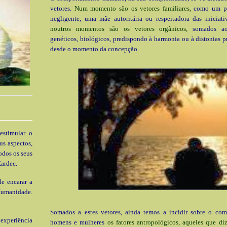
vetores.
Num momento são os vetores familiares,
como um pa
negligente, uma mãe autoritária ou respeitadora das iniciati
noutros momentos são os vetores orgânicos,
somados aos
genéticos, biológicos, predispondo à harmonia ou à distonias 
desde o momento da concepção.
estimular o
us aspectos,
odos os seus
ardec.
e encarar a
Humanidade.
Somados a estes vetores, ainda temos a incidir sobre o co
xperiência
homens e mulheres
os fatores antropológicos, aqueles que di