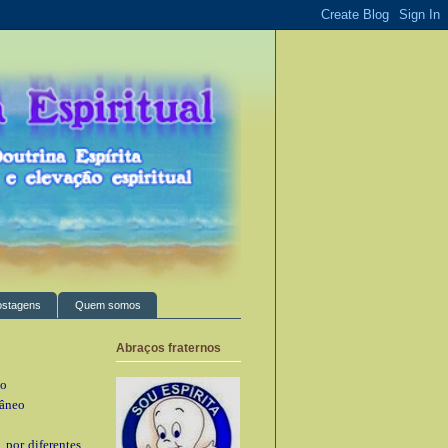
ostagens
Quem somos
Abraços fraternos
do
râneo
por diferentes