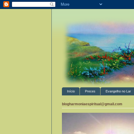
Início
Preces
Evangelho no Lar
blogharmoniaespiritual@gmail.com