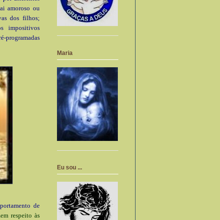
i amoroso ou
vas dos filhos;
 impositivos
pré-programadas
Maria
Eu sou ...
mportamento de
zem respeito às