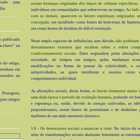
 tendo uma
nossas heranças originadas dos traços de culturas específicas,
din.
indivíduos em comunidades que sobrevivem ao tempo
. Ao lado
com os demais, aparecem os fatores espirituais originados 
concepção,
ora incidindo como fontes de bem-estar, de harmoni
ora como fontes de desditas de difícil resolução.
go publicado
Neste amplo espectro de influências, sem dúvida,
não poderiam f
a-chave” na
determinantes externos que incidem sobre a esfera comp
condicionamentos sociais.
Estes respondem pelas alterações 
sociedade, de tempos em tempos, pelas mudanças econ
o do artigo,
modificações na forma de pensar da coletividade, a con
ontenham em
subjetividades, as quais interferem e noutras vezes
sentados na
comportamento individual.
As alterações sociais, dessa forma,
se fazem elementos muito 
 Postagens,
uma dada época e período da evolução humana,
podendo ser fon
pais artigos
e esperança ou, então, devido às crenças cultivadas, as idéi
preponderantes, serem fontes de pessimismo e de desânimo
mulheres de um dado momento histórico.
1.0 - Os desencaixes sociais a anunciar a crise:
No início do 
série de transformações sociais abalaram fortemente as estrutur