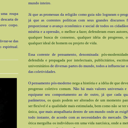
mundo inteiro.
 uma roupa
Já que as promessas da religião como guia não lograram o prog
 descarta de
já que as correntes políticas com seus grandes discursos 
novo corpo.
proporcionar o avanço econômico e social de todos os cidadãos
miséria e a opressão,
o melhor a fazer, defenderam esses autores
qualquer busca de consenso, qualquer idéia de progresso, o
ivrar-se das
qualquer ideal de homem ou projeto de vida.
 espiritual.
Essa corrente de pensamento, denominada:
pós-modernidad
defendida e propagada por intelectuais, publicitários, escritor
universitários
de diversas partes do mundo, todos a influenciar o
das coletividades.
O pensamento pós-moderno
nega a história e a idéia de que de
progresso coletivo comum.
Não há mais valores universais 
equiparar seu comportamento ao de outro, já que cada qua
parâmetros,
os quais podem ser alterados de um momento para
ser flexível é a qualidade mais estimulada, bem como não se ter
única,
que mais atrapalharia dentro de um mundo onde as exig
todo instante, de acordo com as necessidades do mercado. De
ótica mergulha os indivíduos em uma vida narcísica, onde a met