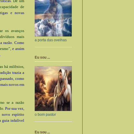
ísticas.
De um
capacidade de
tigas e novas
har os avanços
ndivíduos mais
a porta das ovelhas
da razão. Como
mesmo”,
e assim
.
Eu sou ...
as há milênios,
adição trazia a
o passado, como
s mais novos em
mo se a razão
do.
Por sua vez,
 novo espírito
o bom pastor
 guia infalível
Eu sou ...