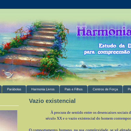
Parábolas
Harmonia Livros
Pais e Filhos
Centros de Força
P
Vazio existencial
À procura de sentido entre os desencaixes sociais 
século XX e o vazio existencial do homem contempo
O comportamento humano, na sua complexidade, se vê afetado 