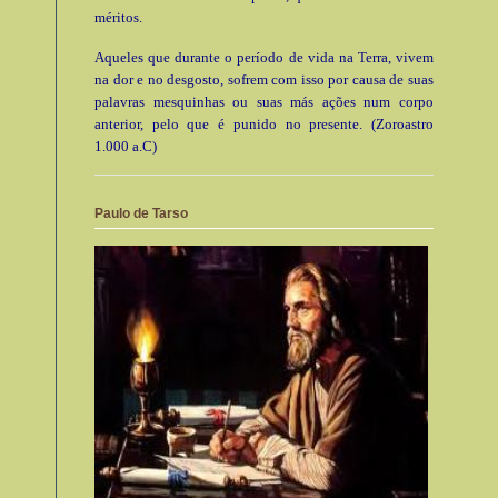
méritos.
Aqueles que durante o período de vida na Terra, vivem
na dor e no desgosto, sofrem com isso por causa de suas
palavras mesquinhas ou suas más ações num corpo
anterior, pelo que é punido no presente. (Zoroastro
1.000 a.C)
Paulo de Tarso