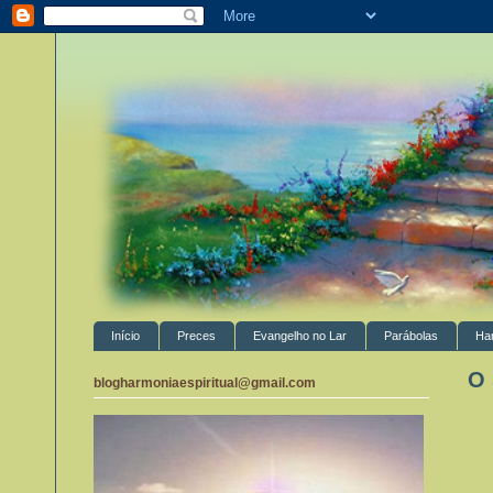
Início
Preces
Evangelho no Lar
Parábolas
Ha
O 
blogharmoniaespiritual@gmail.com