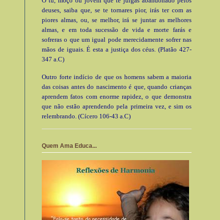
Ó tu, moço ou jovem que te julgas abandonado pelos
deuses, saiba que, se te tornares pior, irás ter com as
piores almas, ou, se melhor, irá se juntar as melhores
almas, e em toda sucessão de vida e morte farás e
sofreras o que um igual pode merecidamente sofrer nas
mãos de iguais. É esta a justiça dos céus. (Platão 427-
347 a.C)
Outro forte indício de que os homens sabem a maioria
das coisas antes do nascimento é que, quando crianças
aprendem fatos com enorme rapidez, o que demonstra
que não estão aprendendo pela primeira vez, e sim os
relembrando. (Cícero 106-43 a.C)
Quem Ama Educa...