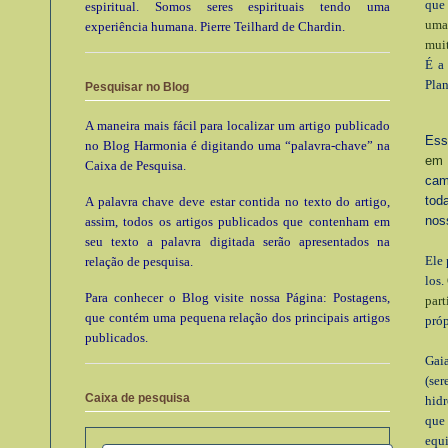
qu
espiritual. Somos seres espirituais tendo uma
uma
experiência humana. Pierre Teilhard de Chardin.
muit
É a
Plan
Pesquisar no Blog
A maneira mais fácil para localizar um artigo publicado
Ess
no Blog Harmonia é digitando uma “palavra-chave” na
em 
Caixa de Pesquisa.
cam
tod
A palavra chave deve estar contida no texto do artigo,
nos
assim, todos os artigos publicados que contenham em
seu texto a palavra digitada serão apresentados na
Ele 
relação de pesquisa.
los.
Para conhecer o Blog visite nossa Página: Postagens,
part
que contém uma pequena relação dos principais artigos
próp
publicados.
Gaia
(ser
Caixa de pesquisa
hidr
que
equi