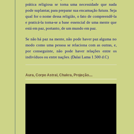
prática religiosa se torna uma necessidade que nada
pode suplantar, para preparar sua encarnação futura. Seja
qual for o nome dessa religião, o fato de compreendê-la
e praticá-la torna-se a base essencial de uma mente que
está em paz, portanto, de um mundo em paz.
Se não há paz na mente, não pode haver paz alguma no
modo como uma pessoa se relaciona com as outras, e,
por conseguinte, não pode haver relações entre os
indivíduos ou entre nações. (Dalai Lama 1.500 d.C)
Aura, Corpo Astral, Chakra, Projeção....