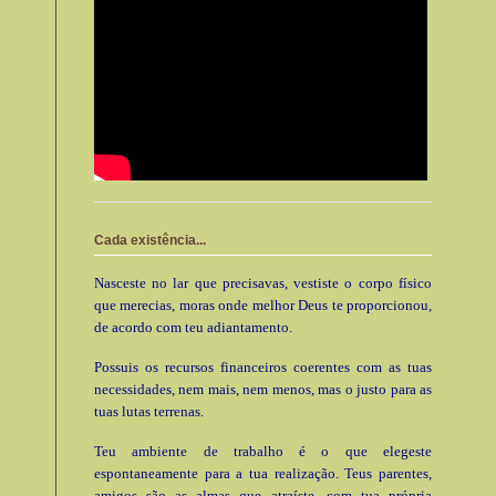
Cada existência...
Nasceste no lar que precisavas, vestiste o corpo físico
que merecias, moras onde melhor Deus te proporcionou,
de acordo com teu adiantamento.
Possuis os recursos financeiros coerentes com as tuas
necessidades, nem mais, nem menos, mas o justo para as
tuas lutas terrenas.
Teu ambiente de trabalho é o que elegeste
espontaneamente para a tua realização. Teus parentes,
amigos são as almas que atraíste, com tua própria