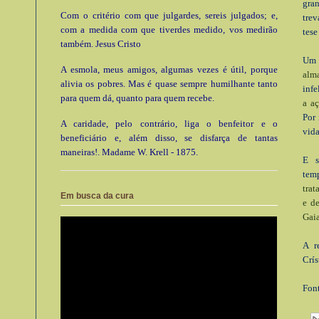
gra
Com o critério com que julgardes, sereis julgados; e,
tre
com a medida com que tiverdes medido, vos medirão
tese
também. Jesus Cristo
Um 
A esmola, meus amigos, algumas vezes é útil, porque
alm
alivia os pobres. Mas é quase sempre humilhante tanto
infe
para quem dá, quanto para quem recebe.
a a
Por 
A caridade, pelo contrário, liga o benfeitor e o
vida
beneficiário e, além disso, se disfarça de tantas
maneiras!. Madame W. Krell - 1875.
E s
temp
trat
Em busca da cura
e de
Gaia
A r
Crís
Fon