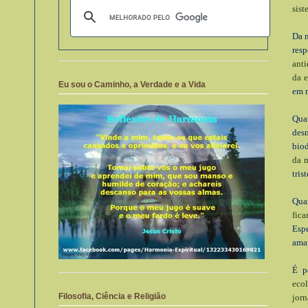
sist
Da m
resp
anti
da e
Eu sou o Caminho, a Verdade e a Vida
em 
Qua
des
bio
da m
tris
Qua
fica
Espe
amar
É p
ecol
Filosofia, Ciência e Religião
jorn