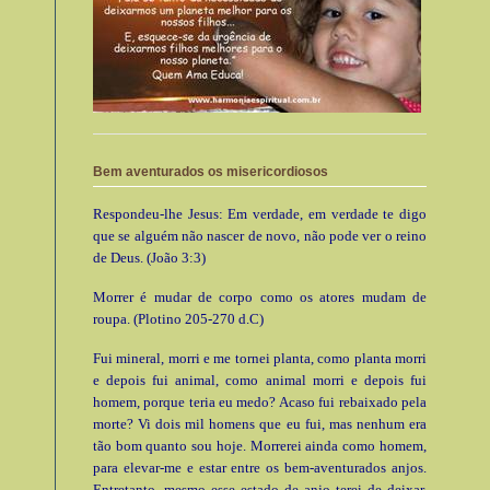
Bem aventurados os misericordiosos
Respondeu-lhe Jesus: Em verdade, em verdade te digo
que se alguém não nascer de novo, não pode ver o reino
de Deus. (João 3:3)
Morrer é mudar de corpo como os atores mudam de
roupa. (Plotino 205-270 d.C)
Fui mineral, morri e me tornei planta, como planta morri
e depois fui animal, como animal morri e depois fui
homem, porque teria eu medo? Acaso fui rebaixado pela
morte? Vi dois mil homens que eu fui, mas nenhum era
tão bom quanto sou hoje. Morrerei ainda como homem,
para elevar-me e estar entre os bem-aventurados anjos.
Entretanto, mesmo esse estado de anjo terei de deixar.