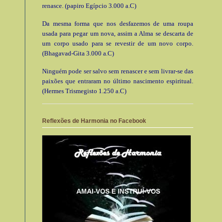
renasce. (papiro Egípcio 3.000 a.C)
Da mesma forma que nos desfazemos de uma roupa
usada para pegar um nova, assim a Alma se descarta de
um corpo usado para se revestir de um novo corpo.
(Bhagavad-Gita 3.000 a.C)
Ninguém pode ser salvo sem renascer e sem livrar-se das
paixões que entraram no último nascimento espiritual.
(Hermes Trismegisto 1.250 a.C)
Reflexões de Harmonia no Facebook