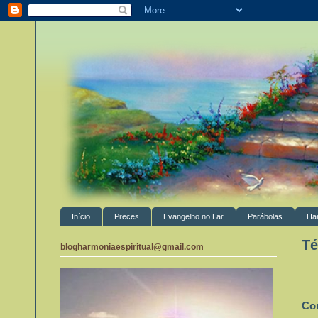
Início
Preces
Evangelho no Lar
Parábolas
Ha
Té
blogharmoniaespiritual@gmail.com
Cor