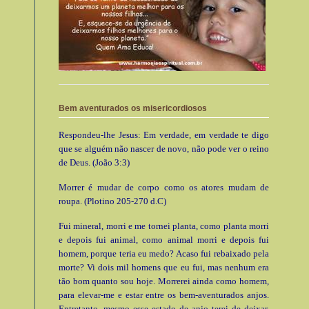
Bem aventurados os misericordiosos
Respondeu-lhe Jesus: Em verdade, em verdade te digo
que se alguém não nascer de novo, não pode ver o reino
de Deus. (João 3:3)
Morrer é mudar de corpo como os atores mudam de
roupa. (Plotino 205-270 d.C)
Fui mineral, morri e me tornei planta, como planta morri
e depois fui animal, como animal morri e depois fui
homem, porque teria eu medo? Acaso fui rebaixado pela
morte? Vi dois mil homens que eu fui, mas nenhum era
tão bom quanto sou hoje. Morrerei ainda como homem,
para elevar-me e estar entre os bem-aventurados anjos.
Entretanto, mesmo esse estado de anjo terei de deixar.