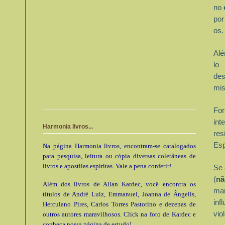
no
por
os.
Alé
lo
des
mis
Fo
in
Harmonia livros...
res
Esp
Na página Harmonia livros, encontram-se catalogados
para pesquisa, leitura ou cópia diversas coletâneas de
livros e apostilas espíritas. Vale a pena conferir!
Se 
(
nã
Além dos livros de Allan Kardec, você encontra os
ma
títulos de André Luiz, Emmanuel, Joanna de Ângelis,
inf
Herculano Pires, Carlos Torres Pastorino e dezenas de
vio
outros autores maravilhosos. Click na foto de Kardec e
conheça nossa página de estudo!