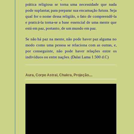
prática religiosa se torna uma necessidade que nada
pode suplantar, para preparar sua encarnação futura. Seja
qual for o nome dessa religião, o fato de compreendê-la
e praticá-la torna-se a base essencial de uma mente que
está em paz, portanto, de um mundo em paz.
Se não há paz na mente, não pode haver paz alguma no
modo como uma pessoa se relaciona com as outras, e,
por conseguinte, não pode haver relações entre os
indivíduos ou entre nações. (Dalai Lama 1.500 d.C)
Aura, Corpo Astral, Chakra, Projeção....