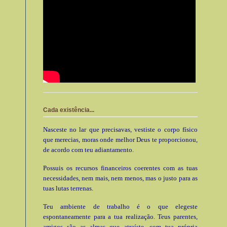
Cada existência...
Nasceste no lar que precisavas, vestiste o corpo físico
que merecias, moras onde melhor Deus te proporcionou,
de acordo com teu adiantamento.
Possuis os recursos financeiros coerentes com as tuas
necessidades, nem mais, nem menos, mas o justo para as
tuas lutas terrenas.
Teu ambiente de trabalho é o que elegeste
espontaneamente para a tua realização. Teus parentes,
amigos são as almas que atraíste, com tua própria