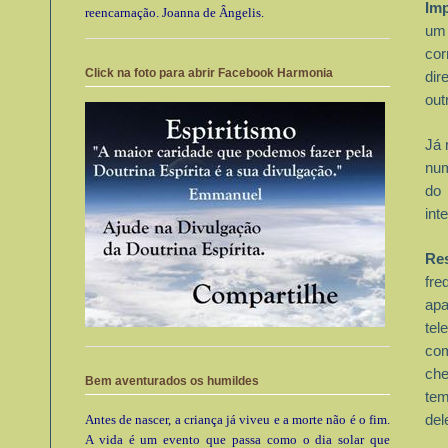
Im
reencarnação. Joanna de Ângelis.
um 
cor
Click na foto para abrir Facebook Harmonia
dir
out
Já 
num
do
int
Re
fr
apa
tel
co
ch
Bem aventurados os humildes
tem
Antes de nascer, a criança já viveu e a morte não é o fim.
de
A vida é um evento que passa como o dia solar que