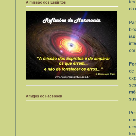
ter
A missão dos Espíritos
da 
Par
blo
iso
int
cor
Fo
de 
exp
se
mé
Amigos do Facebook
sus
Per
co
cie
for