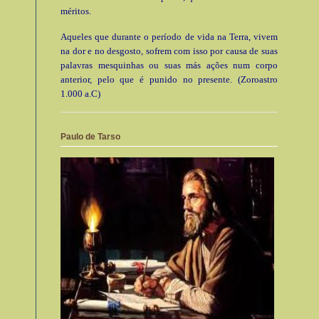
méritos.
Aqueles que durante o período de vida na Terra, vivem
na dor e no desgosto, sofrem com isso por causa de suas
palavras mesquinhas ou suas más ações num corpo
anterior, pelo que é punido no presente. (Zoroastro
1.000 a.C)
Paulo de Tarso