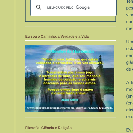
Tem
pes
vib
cor
mei
Eu sou o Caminho, a Verdade e a Vida
Uma
es
sen
glâ
de 
A l
mo
(en
(en
el
exc
Filosofia, Ciência e Religião
Evi