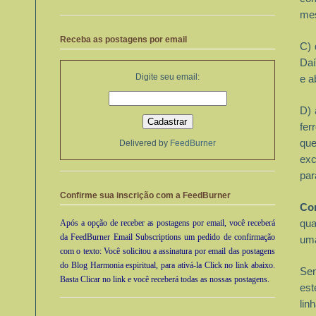
mes
Receba as postagens por email
C) 
Daí
Digite seu email:
e a
D) 
fer
qu
Delivered by
FeedBurner
exc
par
Confirme sua inscrição com a FeedBurner
Co
Após a opção de receber as postagens por email, você receberá
qu
da FeedBurner Email Subscriptions um pedido de confirmação
uma
com o texto: Você solicitou a assinatura por email das postagens
do Blog Harmonia espiritual, para ativá-la Click no link abaixo.
Sen
Basta Clicar no link e você receberá todas as nossas postagens.
est
li