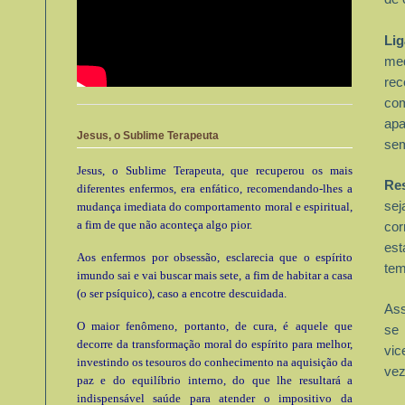
Li
me
re
co
apa
Jesus, o Sublime Terapeuta
sem
Jesus, o Sublime Terapeuta, que recuperou os mais
Re
diferentes enfermos, era enfático, recomendando-lhes a
sej
mudança imediata do comportamento moral e espiritual,
a fim de que não aconteça algo pior.
co
est
Aos enfermos por obsessão, esclarecia que o espírito
tem
imundo sai e vai buscar mais sete, a fim de habitar a casa
(o ser psíquico), caso a encotre descuidada.
Ass
O maior fenômeno, portanto, de cura, é aquele que
se 
decorre da transformação moral do espírito para melhor,
vic
investindo os tesouros do conhecimento na aquisição da
vez
paz e do equilíbrio interno, do que lhe resultará a
indispensável saúde para atender o impositivo da