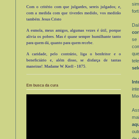
sim
Com o critério com que julgardes, sereis julgados; e,
for
com a medida com que tiverdes medido, vos medirão
também. Jesus Cristo
Daí
A esmola, meus amigos, algumas vezes é útil, porque
cor
alivia os pobres. Mas é quase sempre humilhante tanto
se 
para quem dá, quanto para quem recebe.
co
que
A caridade, pelo contrário, liga o benfeitor e o
beneficiário e, além disso, se disfarça de tantas
tel
maneiras!. Madame W. Krell - 1875.
sel
Int
Em busca da cura
int
Med
Ass
mai
aqu
out
de 