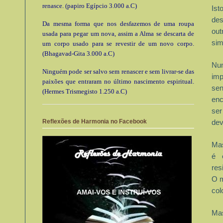
renasce. (papiro Egípcio 3.000 a.C)
Is
de
Da mesma forma que nos desfazemos de uma roupa
ou
usada para pegar um nova, assim a Alma se descarta de
si
um corpo usado para se revestir de um novo corpo.
(Bhagavad-Gita 3.000 a.C)
Nu
Ninguém pode ser salvo sem renascer e sem livrar-se das
imp
paixões que entraram no último nascimento espiritual.
sen
(Hermes Trismegisto 1.250 a.C)
enc
ser
Reflexões de Harmonia no Facebook
dev
Ma
é
res
O m
col
Ma