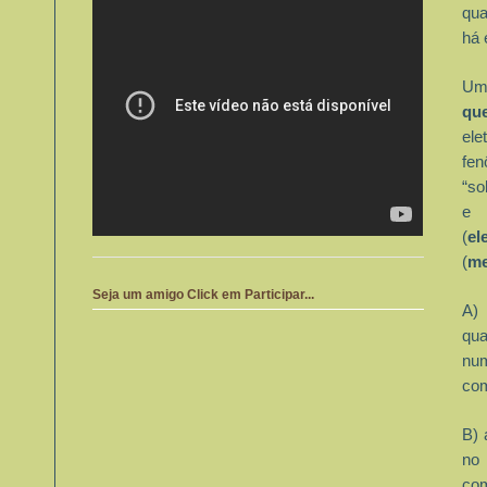
qua
há 
Um 
qu
ele
fen
“so
e 
(
el
(
me
Seja um amigo Click em Participar...
A)
qu
nu
co
B) 
no 
co