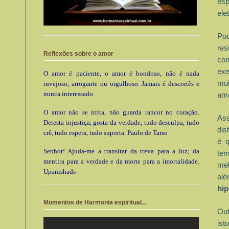
es
ele
Po
res
Reflexões sobre o amor
con
exe
O amor é paciente, o amor é bondoso, não é nada
mu
invejoso, arrogante ou orgulhoso. Jamais é descortês e
nunca interessado.
amo
O amor não se irrita, não guarda rancor no coração.
Ass
Detesta injustiça, gosta da verdade, tudo desculpa, tudo
dis
crê, tudo espera, tudo suporta. Paulo de Tarso
é q
Senhor! Ajuda-me a transitar da treva para a luz; da
tem
mentira para a verdade e da morte para a imortalidade.
me
Upanishads
al
hip
Momentos de Harmonia espiritual...
Out
ist