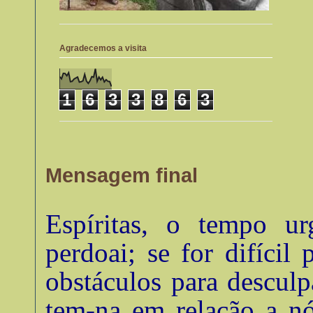
Agradecemos a visita
1
6
3
3
8
6
3
Mensagem final
Espíritas, o tempo u
perdoai; se for difícil 
obstáculos para descul
tem-na em relação a nó