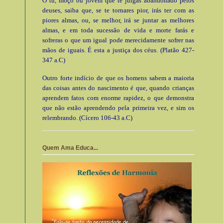
Ó tu, moço ou jovem que te julgas abandonado pelos
deuses, saiba que, se te tornares pior, irás ter com as
piores almas, ou, se melhor, irá se juntar as melhores
almas, e em toda sucessão de vida e morte farás e
sofreras o que um igual pode merecidamente sofrer nas
mãos de iguais. É esta a justiça dos céus. (Platão 427-
347 a.C)
Outro forte indício de que os homens sabem a maioria
das coisas antes do nascimento é que, quando crianças
aprendem fatos com enorme rapidez, o que demonstra
que não estão aprendendo pela primeira vez, e sim os
relembrando. (Cícero 106-43 a.C)
Quem Ama Educa...