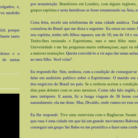
por ressurreição.
Brasileiros em Londres, com alguns ingleses,
julgados; e,
grupos espíritas
e seria fastidioso se fosse enumerando na Ásia, n
vos medirão
Certa feita, recebi um telefonema de uma cidade asiática. Tr
consulesa do Brasil que me dizia o seguinte: Eu estou no outro
til, porque
sou espírita, tenho três filhos rapazes, um de 10, um de 14 e ou
lhante tanto
Tenho-lhes ensinado o Espiritismo, mas o meu filho mais 
Universidade e me faz perguntas muito embaraçosas; aqui eu n
a maiores instruções.
Queria convidá-lo a vir aqui dar umas aulas
nfeitor e o
ao meu filho. Você viria?.
a de tantas
Eu respondi-lhe: Sim, senhora, com a condição de conseguir-se
falar em auditório publico sobre o Espiritismo: O marido era 
dos negócios do Brasil no país.
Se a senhora aceitar a condição
dias para debater com os seus meninos.
Como não falo inglês, s
meu intérprete. E assim, fiz a longa viagem de 36 horas com
naturalmente, ela me disse: Mas, Divaldo, onde vamos ter esse e
Eu lhe respondi:
Tive uma entrevista com o Baghavan Swami 
que essa é uma cidade em que há um grande movimento Babista 
conseguir um grupo Sai Baba eu me prontifico a fazer uma confer