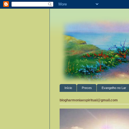
Início
Preces
Evangelho no Lar
blogharmoniaespiritual@gmail.com