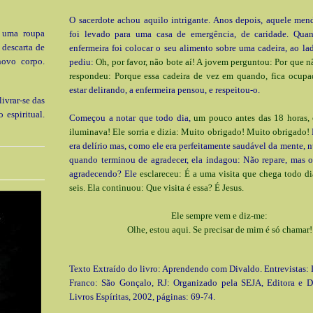
O sacerdote achou aquilo intrigante. Anos depois, aquele men
 uma roupa
foi levado para uma casa de emergência, de caridade. Qua
 descarta de
enfermeira foi colocar o seu alimento sobre uma cadeira, ao la
novo corpo.
pediu:
Oh, por favor, não bote aí! A jovem perguntou: Por que
respondeu: Porque essa cadeira de vez em quando, fica ocup
estar delirando, a enfermeira pensou, e respeitou-o.
ivrar-se das
 espiritual.
Começou a notar que todo dia,
um pouco antes das 18 horas, 
iluminava! Ele sorria e dizia: Muito obrigado! Muito obrigado!
era delírio mas, como ele era perfeitamente saudável da mente, n
quando terminou de agradecer, ela indagou: Não repare, mas o
agradecendo? Ele
esclareceu: É a uma visita que chega todo di
seis. Ela continuou: Que visita é essa? É Jesus.
Ele sempre vem e diz-me:
Olhe, estou aqui. Se precisar de mim é só chamar!
Texto Extraído do livro: Aprendendo com Divaldo. Entrevistas: 
Franco: São Gonçalo, RJ: Organizado pela SEJA, Editora e Di
Livros Espíritas, 2002, páginas: 69-74.