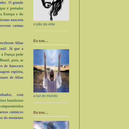
rdec. O grande
que é portador
da Europa e do
itismo nasceria
o pão da vida
ouvesse carmas
Eu sou ...
 recebesse Allan
asil: Já que a
,
a França pede
rasil, pois, se
es de franceses
sagem espírita,
siano de Allan
turbados, com
a luz do mundo
tos brasileiros
s comprometidos
enos cármicos
Eu sou ...
ros do momento