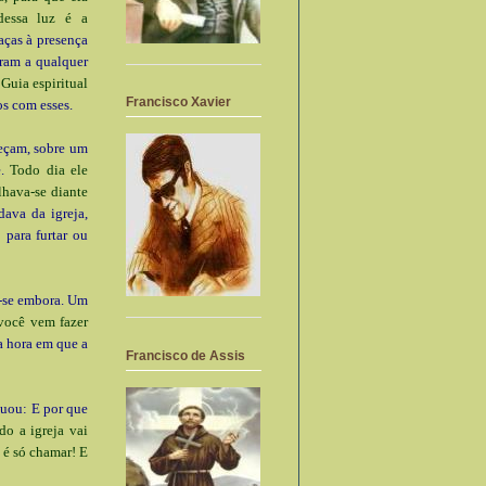
dessa luz é a
aças à presença
tram a qualquer
Guia espiritual
Francisco Xavier
os com esses.
heçam, sobre um
e.
Todo dia ele
lhava-se diante
dava da igreja,
 para furtar ou
a-se embora. Um
você vem fazer
a hora em que a
Francisco de Assis
nuou: E por que
do a igreja vai
, é só chamar! E