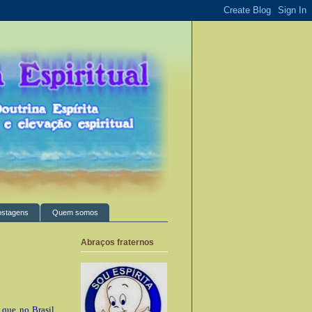
ostagens
Quem somos
Abraços fraternos
 que no Brasil,