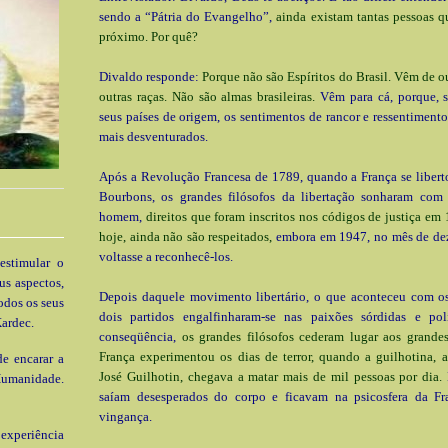
sendo a “Pátria do Evangelho”,
ainda existam tantas pessoas 
próximo. Por quê?
Divaldo responde:
Porque não são Espíritos do Brasil. Vêm de ou
outras raças. Não são almas brasileiras.
Vêm para cá, porque, s
seus países de origem, os sentimentos de rancor e ressentimento
mais desventurados.
Após a Revolução Francesa de 1789, quando a França se libert
Bourbons, os grandes filósofos da libertação sonharam com 
homem,
direitos que foram inscritos nos códigos de justiça em 
hoje, ainda não são respeitados,
embora em 1947, no mês de de
voltasse a reconhecê-los.
estimular o
us aspectos,
Depois daquele movimento libertário, o que aconteceu com os
odos os seus
dois partidos engalfinharam-se nas paixões sórdidas e po
ardec.
conseqüência,
os grandes filósofos cederam lugar aos grandes
França experimentou os dias de terror, quando a guilhotina, 
e encarar a
José Guilhotin, chegava a matar mais de mil pessoas por dia.
Humanidade.
saíam desesperados do corpo e ficavam na psicosfera da F
vingança.
xperiência