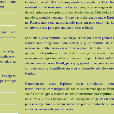
 tendo uma
Começa o século XIX e é programada a chegada de Allan Ka
din.
missionário vai reencarnar na França,
porque a mensagem de 
deverá enfrentar o cepticismo das Academias na Cidade-Luz 
mundo
e, naquele momento, Cristo havia designado que o Espir
na França, mas seria transplantado para um país onde não h
coletivos, e esse país, por enquanto, seria o Brasil.
go publicado
a-chave” na
São Luis, o guia espiritual da França, cedeu que a terra gaulesa
Kardec, mas “negociou” com Ismael, o guia espiritual do Br
mensagem de libertação vai ser levada para a Terra do Cruzeiro
o do artigo,
que muitos Espíritos atribulados da Revolução reencarnem no B
ontenham em
reencarnarem aqui impedirão o processo da paz.
E dois milhõ
sentados na
vieram reencarnar no Brasil, para que, quando chegasse a men
culturalmente se identificassem com o chamado método carte
Kardec.
 Postagens,
pais artigos
Naturalmente, esses Espíritos eram atribulados, per
ressentimentos, com mágoas.
Se nós considerarmos que os Espíri
são os índios, que a maioria de nós é constituída por Espírito
na Eurásia, e que estamos aqui de passagem,
longe dos fenôm
para nos depurarmos, compreenderemos porque muitos brasilei
ainda não amam esta grande nação.