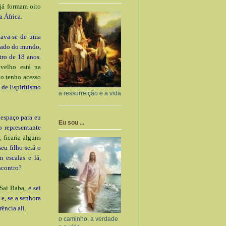
 já formam oito
a África.
atava-se de uma
 lado do mundo,
tro de 18 anos.
velho está na
ão tenho acesso
 de Espiritismo
a ressurreição e a vida
 espaço para eu
Eu sou ...
o representante
, ficaria alguns
eu filho será o
 escalas e lá,
ncontro?
Sai Baba,
e sei
e, se a senhora
ência ali.
o caminho, a verdade