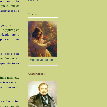
e a vida
cou muito feliz
 que eu falasse
rrastar toda a
Eu sou ...
cações,
ele ficou
 Cingapura para
ndando até o
apura e fiz uma
do” não é a de
ravilhosamente
a videira verdadeira
que são todos
Allan Kardec
inho mais este
ó tem ajudado
mbém não só no
ssa alma a Sua
, para que ela