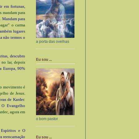
r em fortunas,
as mandam para
”.
Mandam para
pagar” o carma
também lugares
da não termos o
a porta das ovelhas
itas, descubro
Eu sou ...
no lar, depois
na Europa, 90%
o movimento é
gelho de Jesus.
bras de Kardec
am O Evangelho
ardec, agora em
o bom pastor
 Espíritos e O
ra reencarnação
Eu sou ...