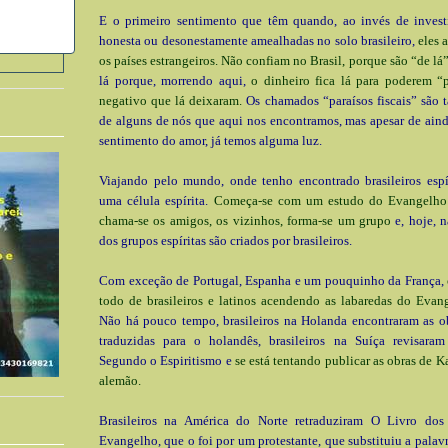
E o primeiro sentimento que têm quando, ao invés de investi
honesta ou desonestamente amealhadas no solo brasileiro,
eles 
os países estrangeiros. Não confiam no Brasil, porque são “de lá
lá porque, morrendo aqui,
o dinheiro fica lá para poderem “
negativo que lá deixaram.
Os chamados “paraísos fiscais” são 
de alguns de nós que aqui nos encontramos, mas apesar de ain
sentimento do amor, já temos alguma luz.
Viajando pelo mundo, onde tenho encontrado brasileiros espír
uma célula espírita.
Começa-se com um estudo do Evangelho 
chama-se os amigos, os vizinhos, forma-se um grupo
e, hoje, 
dos grupos espíritas são criados por brasileiros.
Com exceção de Portugal, Espanha e um pouquinho da França,
todo de brasileiros e latinos acendendo as labaredas do Evan
Não há pouco tempo, brasileiros na Holanda encontraram as o
traduzidas para o holandês, brasileiros na Suíça revisar
Segundo o Espiritismo e
se está tentando publicar as obras de K
alemão.
Brasileiros na América do Norte retraduziram O Livro dos
Evangelho, que o foi por um protestante, que substituiu a palav