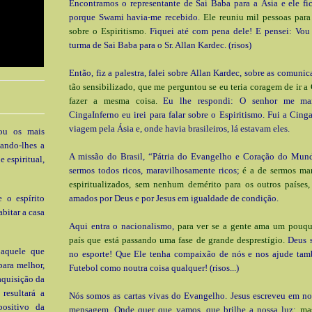
Encontramos o representante de Sai Baba para a Ásia e ele fi
porque Swami havia-me recebido.
Ele reuniu mil pessoas para
sobre o Espiritismo.
Fiquei até com pena dele! E pensei: Vou a
turma de Sai Baba para o Sr. Allan Kardec. (risos)
Então, fiz a palestra, falei sobre Allan Kardec, sobre as comuni
tão sensibilizado, que me perguntou se eu teria coragem de ir a
fazer a mesma coisa.
Eu lhe respondi: O senhor me ma
CingaInferno eu irei para falar sobre o Espiritismo. Fui a Cing
viagem pela Ásia e, onde havia brasileiros, lá estavam eles.
rou os mais
dando-lhes a
A missão do Brasil, “Pátria do Evangelho e Coração do Mun
 espiritual,
sermos todos ricos, maravilhosamente ricos;
é a de sermos ma
espiritualizados, sem nenhum demérito para os outros países,
 o espírito
amados por Deus e por Jesus em igualdade de condição.
abitar a casa
Aqui entra o nacionalismo,
para ver se a gente ama um pouqu
país que está passando uma fase de grande desprestígio.
Deus s
 aquele que
no esporte! Que Ele tenha compaixão de nós e nos ajude ta
para melhor,
Futebol como noutra coisa qualquer! (risos...)
aquisição da
resultará a
Nós somos as cartas vivas do Evangelho. Jesus escreveu em no
positivo da
mensagem. Onde quer que vamos, que brilhe a nossa luz;
mas