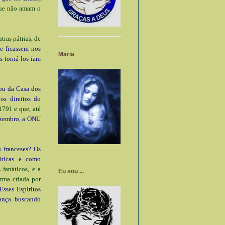
que não amam o
tras pátrias, de
e ficassem nos
Maria
s torná-los-iam
ou da Casa dos
os direitos do
1791 e que, até
zembro, a ONU
 franceses? Os
líticas e como
 fanáticos, e a
Eu sou ...
arma criada por
Esses Espíritos
rança buscando