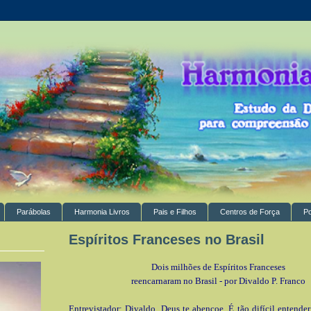
Parábolas
Harmonia Livros
Pais e Filhos
Centros de Força
P
Espíritos Franceses no Brasil
Dois milhões de Espíritos Franceses
reencarnaram no Brasil - por Divaldo P. Franco
Entrevistador: Divaldo, Deus te abençoe. É tão difícil entender