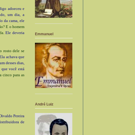
digo adoeceu e
ndo, um dia, a
do da cama, ele
 não? E o homem
ada.
Ele deveria
Emmanuel
o rosto dele se
Ela achava que
um desses dias,
 que você está
a cinco para as
André Luiz
Divaldo Pereira
stribuidora de