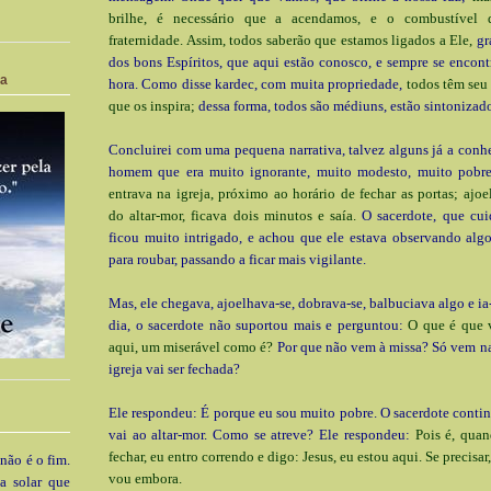
brilhe, é necessário que a acendamos, e o combustível 
fraternidade. Assim, todos saberão que estamos ligados a Ele,
gr
dos bons Espíritos, que aqui estão conosco, e sempre se encon
ia
hora. Como disse kardec, com muita propriedade,
todos têm seu 
que os inspira;
dessa forma, todos são médiuns, estão sintonizad
Concluirei com uma pequena narrativa, talvez alguns já a con
homem que era muito ignorante, muito modesto, muito pobr
entrava na igreja, próximo ao horário de fechar as portas; ajoe
do altar-mor, ficava dois minutos e saía.
O sacerdote, que cui
ficou muito intrigado, e achou que ele estava observando algo
para roubar, passando a ficar mais vigilante.
Mas, ele chegava, ajoelhava-se, dobrava-se, balbuciava algo e i
dia, o sacerdote não suportou mais e perguntou:
O que é que 
aqui, um miserável como é?
Por que não vem à missa? Só vem n
igreja vai ser fechada?
Ele respondeu: É porque eu sou muito pobre. O sacerdote conti
vai ao altar-mor. Como se atreve? Ele respondeu:
Pois é, quan
fechar, eu entro correndo e digo: Jesus, eu estou aqui. Se precisar
 não é o fim.
vou embora.
a solar que