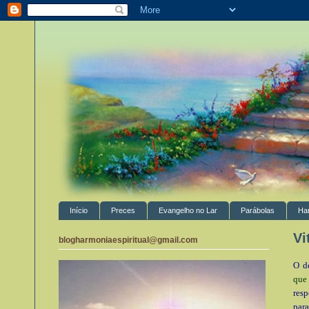
Início
Preces
Evangelho no Lar
Parábolas
Ha
Vi
blogharmoniaespiritual@gmail.com
O d
que
res
para