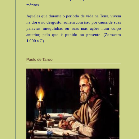
méritos.
Aqueles que durante o período de vida na Terra, vivem
na dor e no desgosto, sofrem com isso por causa de suas
palavras mesquinhas ou suas más ações num corpo
anterior, pelo que é punido no presente. (Zoroastro
1.000 a.C)
Paulo de Tarso