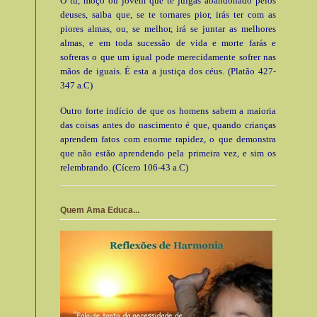
Ó tu, moço ou jovem que te julgas abandonado pelos
deuses, saiba que, se te tornares pior, irás ter com as
piores almas, ou, se melhor, irá se juntar as melhores
almas, e em toda sucessão de vida e morte farás e
sofreras o que um igual pode merecidamente sofrer nas
mãos de iguais. É esta a justiça dos céus. (Platão 427-
347 a.C)
Outro forte indício de que os homens sabem a maioria
das coisas antes do nascimento é que, quando crianças
aprendem fatos com enorme rapidez, o que demonstra
que não estão aprendendo pela primeira vez, e sim os
relembrando. (Cícero 106-43 a.C)
Quem Ama Educa...