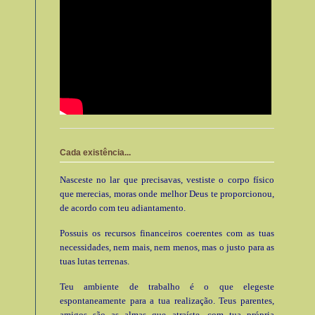
Cada existência...
Nasceste no lar que precisavas, vestiste o corpo físico
que merecias, moras onde melhor Deus te proporcionou,
de acordo com teu adiantamento.
Possuis os recursos financeiros coerentes com as tuas
necessidades, nem mais, nem menos, mas o justo para as
tuas lutas terrenas.
Teu ambiente de trabalho é o que elegeste
espontaneamente para a tua realização. Teus parentes,
amigos são as almas que atraíste, com tua própria