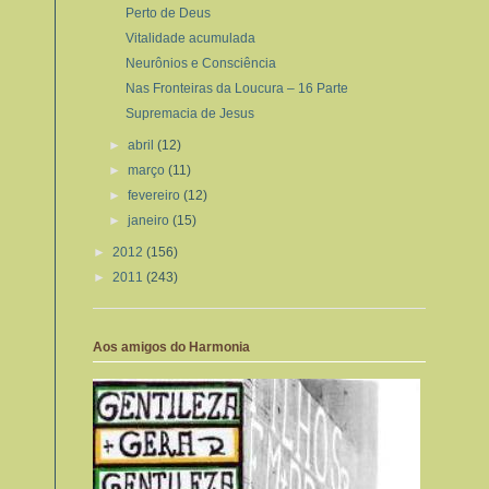
Perto de Deus
Vitalidade acumulada
Neurônios e Consciência
Nas Fronteiras da Loucura – 16 Parte
Supremacia de Jesus
►
abril
(12)
►
março
(11)
►
fevereiro
(12)
►
janeiro
(15)
►
2012
(156)
►
2011
(243)
Aos amigos do Harmonia