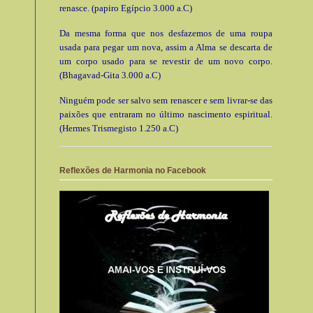
renasce. (papiro Egípcio 3.000 a.C)
Da mesma forma que nos desfazemos de uma roupa
usada para pegar um nova, assim a Alma se descarta de
um corpo usado para se revestir de um novo corpo.
(Bhagavad-Gita 3.000 a.C)
Ninguém pode ser salvo sem renascer e sem livrar-se das
paixões que entraram no último nascimento espiritual.
(Hermes Trismegisto 1.250 a.C)
Reflexões de Harmonia no Facebook