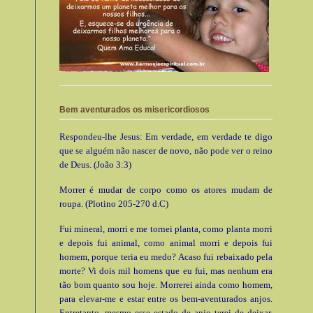
Bem aventurados os misericordiosos
Respondeu-lhe Jesus: Em verdade, em verdade te digo
que se alguém não nascer de novo, não pode ver o reino
de Deus. (João 3:3)
Morrer é mudar de corpo como os atores mudam de
roupa. (Plotino 205-270 d.C)
Fui mineral, morri e me tornei planta, como planta morri
e depois fui animal, como animal morri e depois fui
homem, porque teria eu medo? Acaso fui rebaixado pela
morte? Vi dois mil homens que eu fui, mas nenhum era
tão bom quanto sou hoje. Morrerei ainda como homem,
para elevar-me e estar entre os bem-aventurados anjos.
Entretanto, mesmo esse estado de anjo terei de deixar.