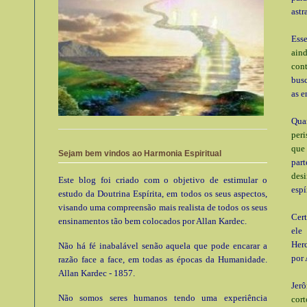
astra
Ess
ain
cont
busc
as e
Qua
peri
que
Sejam bem vindos ao Harmonia Espiritual
part
desi
Este blog foi criado com o objetivo de estimular o
espí
estudo da Doutrina Espírita, em todos os seus aspectos,
visando uma compreensão mais realista de todos os seus
Cert
ensinamentos tão bem colocados por Allan Kardec.
ele
Herc
Não há fé inabalável senão aquela que pode encarar a
por 
razão face a face, em todas as épocas da Humanidade.
Allan Kardec - 1857.
Jer
Não somos seres humanos tendo uma experiência
cort