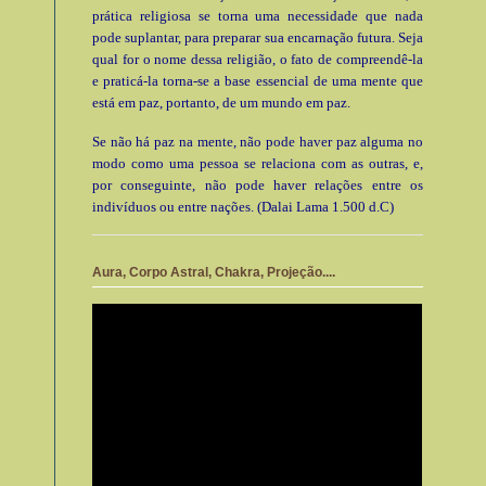
prática religiosa se torna uma necessidade que nada
pode suplantar, para preparar sua encarnação futura. Seja
qual for o nome dessa religião, o fato de compreendê-la
e praticá-la torna-se a base essencial de uma mente que
está em paz, portanto, de um mundo em paz.
Se não há paz na mente, não pode haver paz alguma no
modo como uma pessoa se relaciona com as outras, e,
por conseguinte, não pode haver relações entre os
indivíduos ou entre nações. (Dalai Lama 1.500 d.C)
Aura, Corpo Astral, Chakra, Projeção....