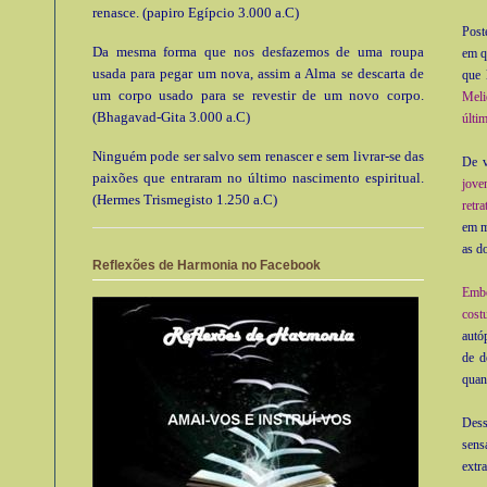
renasce. (papiro Egípcio 3.000 a.C)
Post
Da mesma forma que nos desfazemos de uma roupa
em q
usada para pegar um nova, assim a Alma se descarta de
que 
um corpo usado para se revestir de um novo corpo.
Meli
(Bhagavad-Gita 3.000 a.C)
últim
Ninguém pode ser salvo sem renascer e sem livrar-se das
De v
paixões que entraram no último nascimento espiritual.
jove
(Hermes Trismegisto 1.250 a.C)
retr
em m
as d
Reflexões de Harmonia no Facebook
Embo
cost
autó
de d
quan
Dess
sens
extr