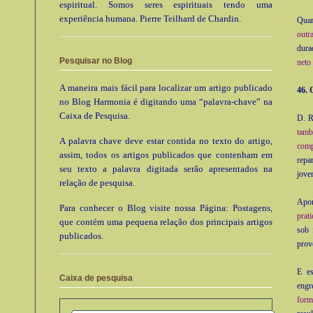
espiritual. Somos seres espirituais tendo uma
experiência humana. Pierre Teilhard de Chardin.
Quan
outr
dura
Pesquisar no Blog
neto
A maneira mais fácil para localizar um artigo publicado
46. 
no Blog Harmonia é digitando uma “palavra-chave” na
Caixa de Pesquisa.
D. R
tamb
A palavra chave deve estar contida no texto do artigo,
comp
assim, todos os artigos publicados que contenham em
repa
seu texto a palavra digitada serão apresentados na
jove
relação de pesquisa.
Apo
Para conhecer o Blog visite nossa Página: Postagens,
prat
que contém uma pequena relação dos principais artigos
sob 
publicados.
provo
E es
Caixa de pesquisa
engr
form