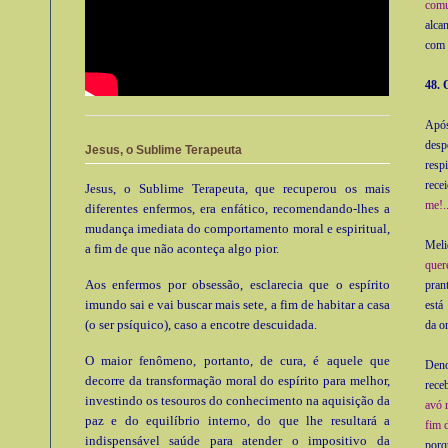
com
alca
com 
48. 
Após
desp
Jesus, o Sublime Terapeuta
resp
rece
Jesus, o Sublime Terapeuta, que recuperou os mais
me!..
diferentes enfermos, era enfático, recomendando-lhes a
mudança imediata do comportamento moral e espiritual,
Meli
a fim de que não aconteça algo pior.
quer
Aos enfermos por obsessão, esclarecia que o espírito
pran
imundo sai e vai buscar mais sete, a fim de habitar a casa
está
(o ser psíquico), caso a encotre descuidada.
da o
O maior fenômeno, portanto, de cura, é aquele que
Deno
decorre da transformação moral do espírito para melhor,
rece
investindo os tesouros do conhecimento na aquisição da
avó 
paz e do equilíbrio interno, do que lhe resultará a
fim 
indispensável saúde para atender o impositivo da
por­