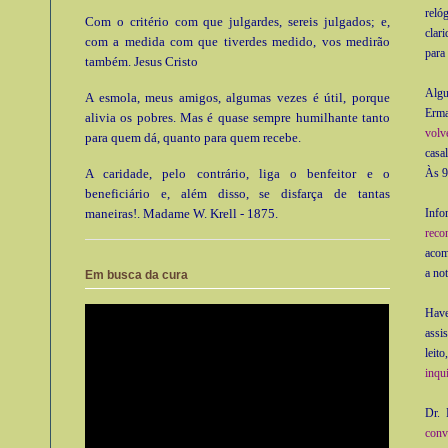
reló
Com o critério com que julgardes, sereis julgados; e,
clari
com a medida com que tiverdes medido, vos medirão
para
também. Jesus Cristo
Algu
A esmola, meus amigos, algumas vezes é útil, porque
Erma
alivia os pobres. Mas é quase sempre humilhante tanto
volv
para quem dá, quanto para quem recebe.
casa
Às 9
A caridade, pelo contrário, liga o benfeitor e o
beneficiário e, além disso, se disfarça de tantas
Info
maneiras!. Madame W. Krell - 1875.
reco
acom
a not
Em busca da cura
Have
assi
leit
inqu
Dr. 
conv