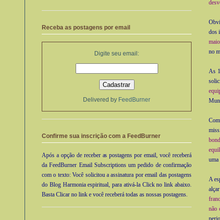
desv
Obvi
Receba as postagens por email
dos 
maio
no m
Digite seu email:
As 1
soli
equi
Delivered by
FeedBurner
Mund
Com 
miss
Confirme sua inscrição com a FeedBurner
bond
equil
Após a opção de receber as postagens por email, você receberá
uma 
da FeedBurner Email Subscriptions um pedido de confirmação
com o texto: Você solicitou a assinatura por email das postagens
A es
do Blog Harmonia espiritual, para ativá-la Click no link abaixo.
alça
Basta Clicar no link e você receberá todas as nossas postagens.
fran
não 
peri