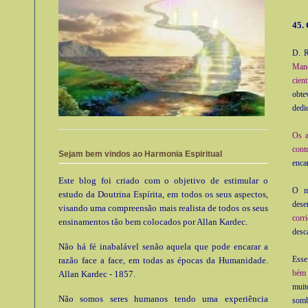
45.
D. R
Mano
cient
obte
dedi
Os a
cont
Sejam bem vindos ao Harmonia Espiritual
enca
Este blog foi criado com o objetivo de estimular o
O m
estudo da Doutrina Espírita, em todos os seus aspectos,
dese
visando uma compreensão mais realista de todos os seus
corri
ensinamentos tão bem colocados por Allan Kardec.
desc
Não há fé inabalável senão aquela que pode encarar a
Esse
razão face a face, em todas as épocas da Humanidade.
bém 
Allan Kardec - 1857.
muit
Não somos seres humanos tendo uma experiência
sombr