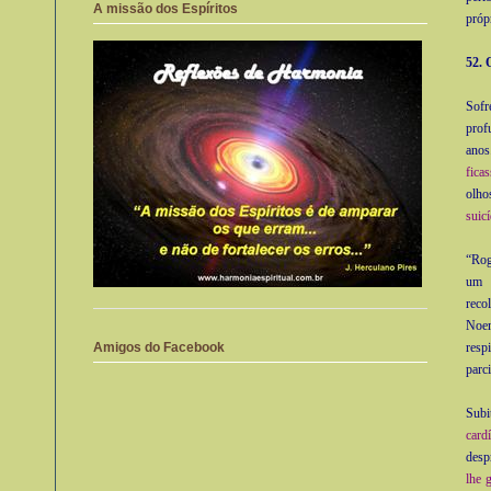
A missão dos Espíritos
próp
52. 
Sofr
prof
ano
fica
olho
suic
“Rog
um d
reco
Noe
Amigos do Facebook
resp
parc
Subi
card
desp
lhe 