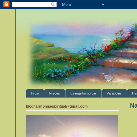
Início
Preces
Evangelho no Lar
Parábolas
Ha
Na
blogharmoniaespiritual@gmail.com