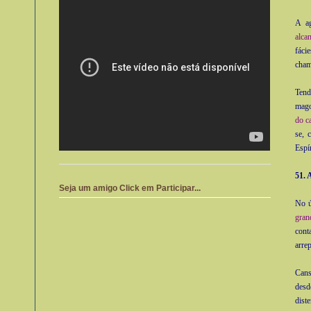
A ag
alca
fáci
cham
Tend
mago
do c
se, 
Espí
51. 
Seja um amigo Click em Participar...
No ú
gran
cont
arre
Cans
desd
dist