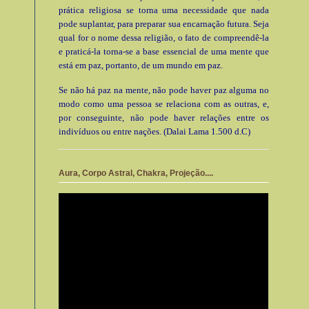
prática religiosa se torna uma necessidade que nada
pode suplantar, para preparar sua encarnação futura. Seja
qual for o nome dessa religião, o fato de compreendê-la
e praticá-la torna-se a base essencial de uma mente que
está em paz, portanto, de um mundo em paz.
Se não há paz na mente, não pode haver paz alguma no
modo como uma pessoa se relaciona com as outras, e,
por conseguinte, não pode haver relações entre os
indivíduos ou entre nações. (Dalai Lama 1.500 d.C)
Aura, Corpo Astral, Chakra, Projeção....