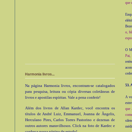
que 
Enqu
elét
Beze
o, b
espo
O Me
Pai,
reté
acon
cede
Harmonia livros...
53. 
Na página Harmonia livros, encontram-se catalogados
para pesquisa, leitura ou cópia diversas coletâneas de
A vo
livros e apostilas espíritas. Vale a pena conferir!
estr
Além dos livros de Allan Kardec, você encontra os
que 
títulos de André Luiz, Emmanuel, Joanna de Ângelis,
come
Herculano Pires, Carlos Torres Pastorino e dezenas de
sile
outros autores maravilhosos. Click na foto de Kardec e
médi
conheça nossa página de estudo!