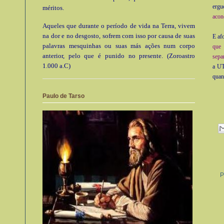
ergu
méritos.
acon
Aqueles que durante o período de vida na Terra, vivem
na dor e no desgosto, sofrem com isso por causa de suas
E af
palavras mesquinhas ou suas más ações num corpo
que 
anterior, pelo que é punido no presente. (Zoroastro
sepa
1.000 a.C)
a UT
quan
Paulo de Tarso
P