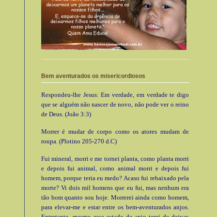
Bem aventurados os misericordiosos
Respondeu-lhe Jesus: Em verdade, em verdade te digo
que se alguém não nascer de novo, não pode ver o reino
de Deus. (João 3:3)
Morrer é mudar de corpo como os atores mudam de
roupa. (Plotino 205-270 d.C)
Fui mineral, morri e me tornei planta, como planta morri
e depois fui animal, como animal morri e depois fui
homem, porque teria eu medo? Acaso fui rebaixado pela
morte? Vi dois mil homens que eu fui, mas nenhum era
tão bom quanto sou hoje. Morrerei ainda como homem,
para elevar-me e estar entre os bem-aventurados anjos.
Entretanto, mesmo esse estado de anjo terei de deixar.