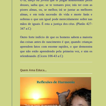
Ó tu, moço ou jovem que te julgas abandonado pelos
deuses, saiba que, se te tornares pior, irás ter com as
piores almas, ou, se melhor, irá se juntar as melhores
almas, e em toda sucessão de vida e morte farás e
sofreras o que um igual pode merecidamente sofrer nas
mãos de iguais. É esta a justiça dos céus. (Platão 427-
347 a.C)
Outro forte indício de que os homens sabem a maioria
das coisas antes do nascimento é que, quando crianças
aprendem fatos com enorme rapidez, o que demonstra
que não estão aprendendo pela primeira vez, e sim os
relembrando. (Cícero 106-43 a.C)
Quem Ama Educa...