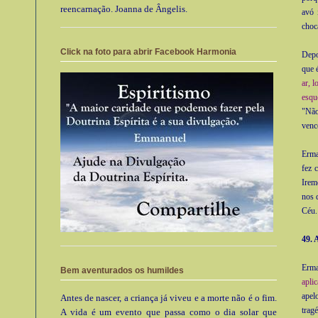
reencarnação. Joanna de Ângelis.
avó 
choc
Click na foto para abrir Facebook Harmonia
Depo
que 
ar, 
esqu
"Não
venc
Erma
fez 
Irem
nos 
Céu.
49. 
Erma
Bem aventurados os humildes
aplic
apel
Antes de nascer, a criança já viveu e a morte não é o fim.
tragé
A vida é um evento que passa como o dia solar que