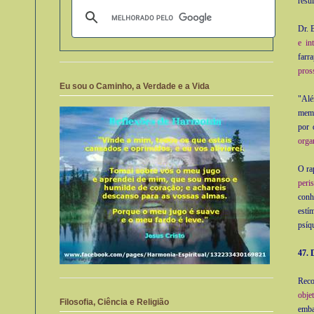
resu
Dr. 
e in
farr
pros
Eu sou o Caminho, a Verdade e a Vida
"Alé
memó
por 
orga
O ra
peris
conh
estí
psíq
47. 
Rec
ob­j
Filosofia, Ciência e Religião
emba