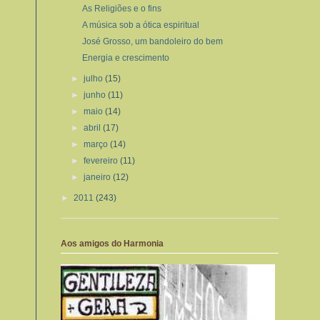
As Religiões e o fins
A música sob a ótica espiritual
José Grosso, um bandoleiro do bem
Energia e crescimento
►
julho
(15)
►
junho
(11)
►
maio
(14)
►
abril
(17)
►
março
(14)
►
fevereiro
(11)
►
janeiro
(12)
►
2011
(243)
Aos amigos do Harmonia