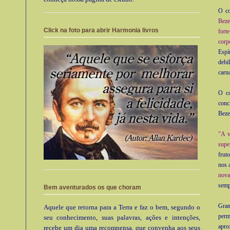
O co
Beze
Click na foto para abrir Harmonia livros
fort
corp
Espí
debi
carna
O co
conc
Beze
"A v
supe
frut
nos 
nova
semp
Bem aventurados os que choram
Gran
Aquele que retorna para a Terra e faz o bem, segundo o
perm
seu conhecimento, suas palavras, ações e intenções,
apro
recebe um dia uma recompensa, que convenha aos seus