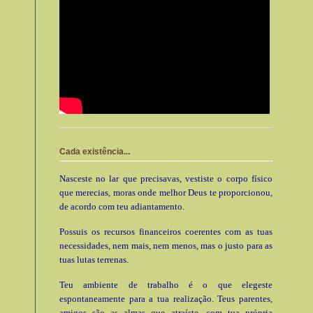
Cada existência...
Nasceste no lar que precisavas, vestiste o corpo físico
que merecias, moras onde melhor Deus te proporcionou,
de acordo com teu adiantamento.
Possuis os recursos financeiros coerentes com as tuas
necessidades, nem mais, nem menos, mas o justo para as
tuas lutas terrenas.
Teu ambiente de trabalho é o que elegeste
espontaneamente para a tua realização. Teus parentes,
amigos são as almas que atraíste, com tua própria