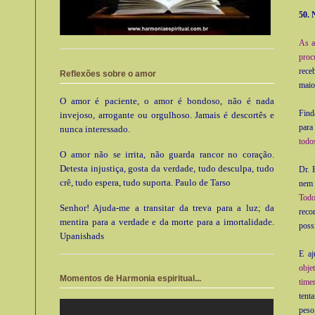
50. 
As a
proc
re­c
Reflexões sobre o amor
maio
O amor é paciente, o amor é bondoso, não é nada
Find
invejoso, arrogante ou orgulhoso. Jamais é descortês e
para
nunca interessado.
todo
O amor não se irrita, não guarda rancor no coração.
Detesta injustiça, gosta da verdade, tudo desculpa, tudo
Dr. 
crê, tudo espera, tudo suporta. Paulo de Tarso
nem 
Todo
Senhor! Ajuda-me a transitar da treva para a luz; da
reco
mentira para a verdade e da morte para a imortalidade.
poss
Upanishads
E aj
obje
Momentos de Harmonia espiritual...
time
tent
peso