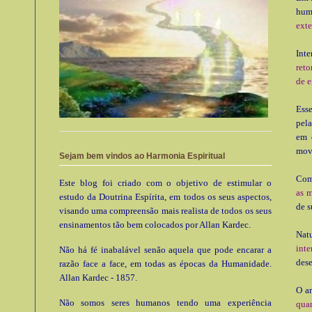
hum
exte
Inte
reto
de e
Ess
pela
em 
movi
Sejam bem vindos ao Harmonia Espiritual
Com
Este blog foi criado com o objetivo de estimular o
as m
estudo da Doutrina Espírita, em todos os seus aspectos,
de s
visando uma compreensão mais realista de todos os seus
ensinamentos tão bem colocados por Allan Kardec.
Nat
inte
Não há fé inabalável senão aquela que pode encarar a
dese
razão face a face, em todas as épocas da Humanidade.
Allan Kardec - 1857.
O a
Não somos seres humanos tendo uma experiência
qua