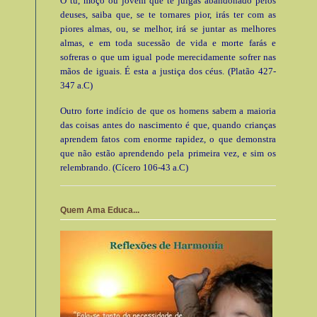
Ó tu, moço ou jovem que te julgas abandonado pelos
deuses, saiba que, se te tornares pior, irás ter com as
piores almas, ou, se melhor, irá se juntar as melhores
almas, e em toda sucessão de vida e morte farás e
sofreras o que um igual pode merecidamente sofrer nas
mãos de iguais. É esta a justiça dos céus. (Platão 427-
347 a.C)
Outro forte indício de que os homens sabem a maioria
das coisas antes do nascimento é que, quando crianças
aprendem fatos com enorme rapidez, o que demonstra
que não estão aprendendo pela primeira vez, e sim os
relembrando. (Cícero 106-43 a.C)
Quem Ama Educa...