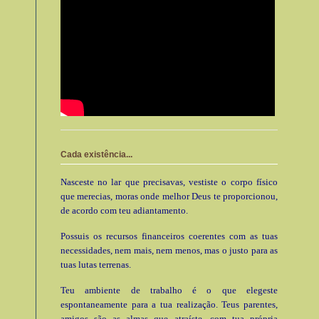
Cada existência...
Nasceste no lar que precisavas, vestiste o corpo físico
que merecias, moras onde melhor Deus te proporcionou,
de acordo com teu adiantamento.
Possuis os recursos financeiros coerentes com as tuas
necessidades, nem mais, nem menos, mas o justo para as
tuas lutas terrenas.
Teu ambiente de trabalho é o que elegeste
espontaneamente para a tua realização. Teus parentes,
amigos são as almas que atraíste, com tua própria