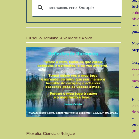
Se,
lúci
e do
níve
por
paix
Eu sou o Caminho, a Verdade e a Vida
Nes
prep
Graç
cada
se 
men
“plu
Enf
estr
de 
sob
outr
prom
Filosofia, Ciência e Religião