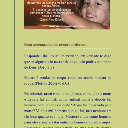
Bem aventurados os misericordiosos
Respondeu-lhe Jesus: Em verdade, em verdade te digo
que se alguém não nascer de novo, não pode ver o reino
de Deus. (João 3:3)
Morrer é mudar de corpo como os atores mudam de
roupa. (Plotino 205-270 d.C)
Fui mineral, morri e me tornei planta, como planta morri
e depois fui animal, como animal morri e depois fui
homem, porque teria eu medo? Acaso fui rebaixado pela
morte? Vi dois mil homens que eu fui, mas nenhum era
tão bom quanto sou hoje. Morrerei ainda como homem,
para elevar-me e estar entre os bem-aventurados anjos.
Entretanto, mesmo esse estado de anjo terei de deixar.