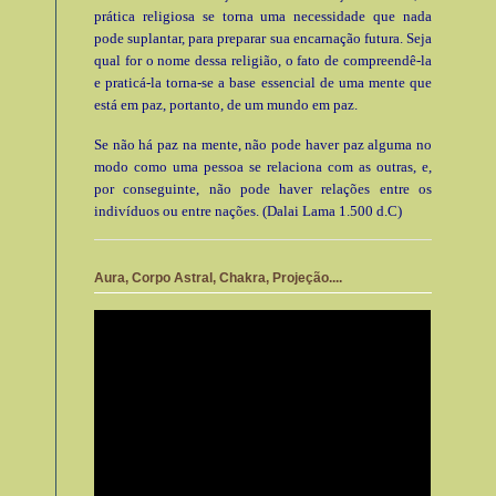
prática religiosa se torna uma necessidade que nada
pode suplantar, para preparar sua encarnação futura. Seja
qual for o nome dessa religião, o fato de compreendê-la
e praticá-la torna-se a base essencial de uma mente que
está em paz, portanto, de um mundo em paz.
Se não há paz na mente, não pode haver paz alguma no
modo como uma pessoa se relaciona com as outras, e,
por conseguinte, não pode haver relações entre os
indivíduos ou entre nações. (Dalai Lama 1.500 d.C)
Aura, Corpo Astral, Chakra, Projeção....