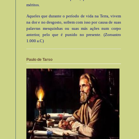
méritos.
Aqueles que durante o período de vida na Terra, vivem
na dor e no desgosto, sofrem com isso por causa de suas
palavras mesquinhas ou suas más ações num corpo
anterior, pelo que é punido no presente. (Zoroastro
1.000 a.C)
Paulo de Tarso