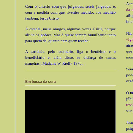
A te
Com o critério com que julgardes, sereis julgados; e,
da t
com a medida com que tiverdes medido, vos medirão
afli
também. Jesus Cristo
inte
A esmola, meus amigos, algumas vezes é útil, porque
Não
alivia os pobres. Mas é quase sempre humilhante tanto
vig
para quem dá, quanto para quem recebe.
atr
que
A caridade, pelo contrário, liga o benfeitor e o
mom
beneficiário e, além disso, se disfarça de tantas
maneiras!. Madame W. Krell - 1875.
Sem
pode
orgâ
Em busca da cura
O m
júbi
resp
se e
Jes
psiq