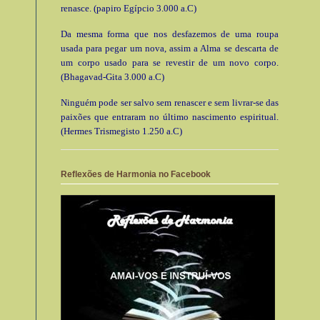
renasce. (papiro Egípcio 3.000 a.C)
Da mesma forma que nos desfazemos de uma roupa
usada para pegar um nova, assim a Alma se descarta de
um corpo usado para se revestir de um novo corpo.
(Bhagavad-Gita 3.000 a.C)
Ninguém pode ser salvo sem renascer e sem livrar-se das
paixões que entraram no último nascimento espiritual.
(Hermes Trismegisto 1.250 a.C)
Reflexões de Harmonia no Facebook