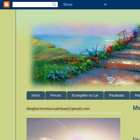
Início
Preces
Evangelho no Lar
Parábolas
Ha
Me
blogharmoniaespiritual@gmail.com
Em a