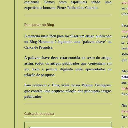
espiritual. Somos seres espirituais tendo uma
vibr
experiência humana. Pierre Teilhard de Chardin.
ao 
vibr
Pesquisar no Blog
Faç
impu
A maneira mais fácil para localizar um artigo publicado
pred
no Blog Harmonia é digitando uma “palavra-chave” na
se 
Caixa de Pesquisa.
lent
solo
A palavra chave deve estar contida no texto do artigo,
que 
assim, todos os artigos publicados que contenham em
seu texto a palavra digitada serão apresentados na
Aten
relação de pesquisa.
para
aos 
Para conhecer o Blog visite nossa Página: Postagens,
inst
que contém uma pequena relação dos principais artigos
fixa
publicados.
Nas
fixa
Caixa de pesquisa
Deo