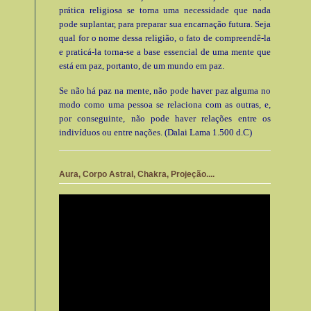
prática religiosa se torna uma necessidade que nada
pode suplantar, para preparar sua encarnação futura. Seja
qual for o nome dessa religião, o fato de compreendê-la
e praticá-la torna-se a base essencial de uma mente que
está em paz, portanto, de um mundo em paz.
Se não há paz na mente, não pode haver paz alguma no
modo como uma pessoa se relaciona com as outras, e,
por conseguinte, não pode haver relações entre os
indivíduos ou entre nações. (Dalai Lama 1.500 d.C)
Aura, Corpo Astral, Chakra, Projeção....