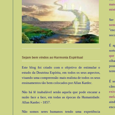
mate
misé
Ser 
nem
"en
soco
É a
sort
que 
Sejam bem vindos ao Harmonia Espiritual
olh
poss
Este blog foi criado com o objetivo de estimular o
terr
estudo da Doutrina Espírita, em todos os seus aspectos,
visando uma compreensão mais realista de todos os seus
É se
ensinamentos tão bem colocados por Allan Kardec.
cânc
exi
Não há fé inabalável senão aquela que pode encarar a
mel
razão face a face, em todas as épocas da Humanidade.
ain
Allan Kardec - 1857.
enco
Não somos seres humanos tendo uma experiência