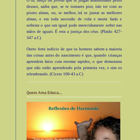
Ó tu, moço ou jovem que te julgas abandonado pelos
deuses, saiba que, se te tornares pior, irás ter com as
piores almas, ou, se melhor, irá se juntar as melhores
almas, e em toda sucessão de vida e morte farás e
sofreras o que um igual pode merecidamente sofrer nas
mãos de iguais. É esta a justiça dos céus. (Platão 427-
347 a.C)
Outro forte indício de que os homens sabem a maioria
das coisas antes do nascimento é que, quando crianças
aprendem fatos com enorme rapidez, o que demonstra
que não estão aprendendo pela primeira vez, e sim os
relembrando. (Cícero 106-43 a.C)
Quem Ama Educa...