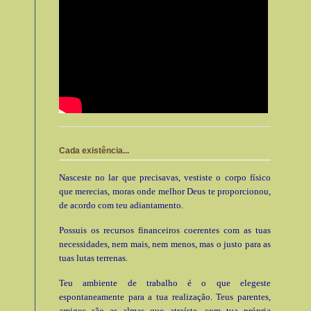
Cada existência...
Nasceste no lar que precisavas, vestiste o corpo físico
que merecias, moras onde melhor Deus te proporcionou,
de acordo com teu adiantamento.
Possuis os recursos financeiros coerentes com as tuas
necessidades, nem mais, nem menos, mas o justo para as
tuas lutas terrenas.
Teu ambiente de trabalho é o que elegeste
espontaneamente para a tua realização. Teus parentes,
amigos são as almas que atraíste, com tua própria