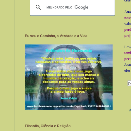
cele
Atr
nos
val
per
prej
Eu sou o Caminho, a Verdade e a Vida
Lev
tam
pec
Jesu
eles
P
Filosofia, Ciência e Religião