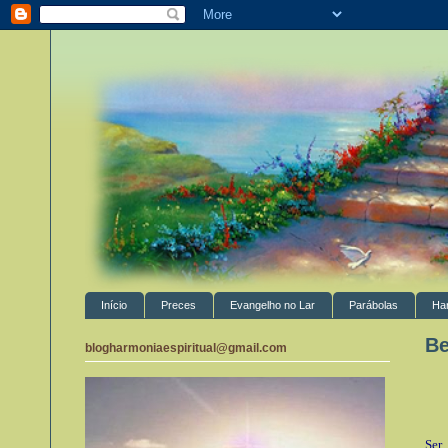
Início
Preces
Evangelho no Lar
Parábolas
Ha
Be
blogharmoniaespiritual@gmail.com
Ser