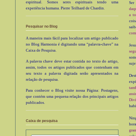
espiritual. Somos seres espirituais tendo uma
Ser
experiência humana. Pierre Teilhard de Chardin.
daqu
a t
cois
Pesquisar no Blog
sai
comp
A maneira mais fácil para localizar um artigo publicado
no Blog Harmonia é digitando uma “palavra-chave” na
Jesu
Caixa de Pesquisa.
segu
som
A palavra chave deve estar contida no texto do artigo,
suje
assim, todos os artigos publicados que contenham em
seu texto a palavra digitada serão apresentados na
Des
relação de pesquisa.
expi
tam
Para conhecer o Blog visite nossa Página: Postagens,
assi
que contém uma pequena relação dos principais artigos
Div
publicados.
habi
Nin
Caixa de pesquisa
hor
gra