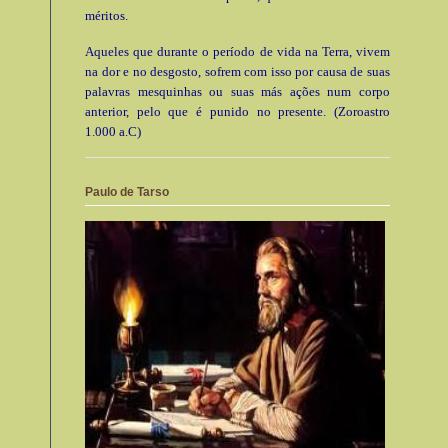
méritos.
Aqueles que durante o período de vida na Terra, vivem
na dor e no desgosto, sofrem com isso por causa de suas
palavras mesquinhas ou suas más ações num corpo
anterior, pelo que é punido no presente. (Zoroastro
1.000 a.C)
Paulo de Tarso