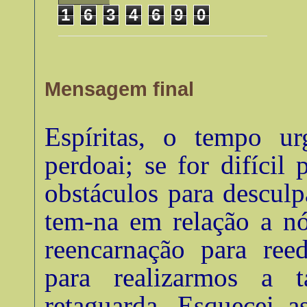
1
6
3
4
6
9
0
Mensagem final
Espíritas, o tempo u
perdoai; se for difícil 
obstáculos para descul
tem-na em relação a nó
reencarnação para ree
para realizarmos a t
retaguarda. Esquecei a