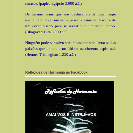
renasce. (papiro Egípcio 3.000 a.C)
Da mesma forma que nos desfazemos de uma roupa
usada para pegar um nova, assim a Alma se descarta de
um corpo usado para se revestir de um novo corpo.
(Bhagavad-Gita 3.000 a.C)
Ninguém pode ser salvo sem renascer e sem livrar-se das
paixões que entraram no último nascimento espiritual.
(Hermes Trismegisto 1.250 a.C)
Reflexões de Harmonia no Facebook