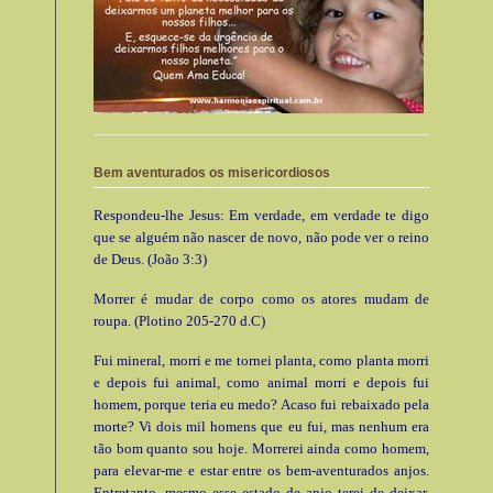
Bem aventurados os misericordiosos
Respondeu-lhe Jesus: Em verdade, em verdade te digo
que se alguém não nascer de novo, não pode ver o reino
de Deus. (João 3:3)
Morrer é mudar de corpo como os atores mudam de
roupa. (Plotino 205-270 d.C)
Fui mineral, morri e me tornei planta, como planta morri
e depois fui animal, como animal morri e depois fui
homem, porque teria eu medo? Acaso fui rebaixado pela
morte? Vi dois mil homens que eu fui, mas nenhum era
tão bom quanto sou hoje. Morrerei ainda como homem,
para elevar-me e estar entre os bem-aventurados anjos.
Entretanto, mesmo esse estado de anjo terei de deixar.