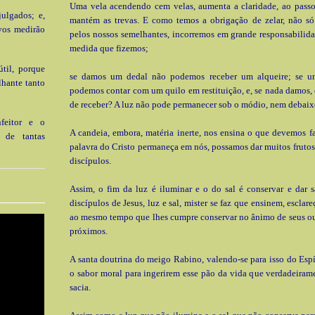
Uma vela acendendo cem velas, aumenta a claridade, ao passo
julgados; e,
mantém as trevas. E como temos a obrigação de zelar, não s
vos medirão
pelos nossos semelhantes, incorremos em grande responsabilid
medida que fizemos;
til, porque
se damos um dedal não podemos receber um alqueire; se um
lhante tanto
podemos contar com um quilo em restituição, e, se nada damos
de receber? A luz não pode permanecer sob o módio, nem debaix
nfeitor e o
A candeia, embora, matéria inerte, nos ensina o que devemos fa
a de tantas
palavra do Cristo permaneça em nós, possamos dar muitos frutos
discípulos.
Assim, o fim da luz é iluminar e o do sal é conservar e dar 
discípulos de Jesus, luz e sal, mister se faz que ensinem, escla
ao mesmo tempo que lhes cumpre conservar no ânimo de seus ou
próximos.
A santa doutrina do meigo Rabino, valendo-se para isso do Espí
o sabor moral para ingerirem esse pão da vida que verdadeiram
sacia.