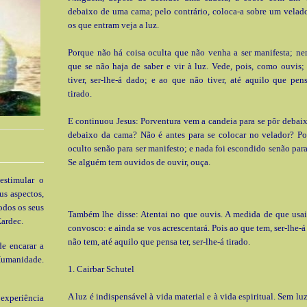
debaixo de uma cama; pelo contrário, coloca-a sobre um velado
os que entram veja a luz.
Porque não há coisa oculta que não venha a ser manifesta; ne
que se não haja de saber e vir à luz. Vede, pois, como ouvis
tiver, ser-lhe-á dado; e ao que não tiver, até aquilo que pensa
tirado.
E continuou Jesus: Porventura vem a candeia para se pôr deba
debaixo da cama? Não é antes para se colocar no velador? Po
oculto senão para ser manifesto; e nada foi escondido senão para
Se alguém tem ouvidos de ouvir, ouça.
estimular o
us aspectos,
odos os seus
Também lhe disse: Atentai no que ouvis. A medida de que usai
ardec.
convosco: e ainda se vos acrescentará. Pois ao que tem, ser-lhe-
não tem, até aquilo que pensa ter, ser-lhe-á tirado.
e encarar a
Humanidade.
1. Cairbar Schutel
A luz é indispensável à vida material e à vida espiritual. Sem lu
xperiência