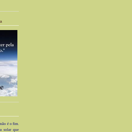
ia
 não é o fim.
a solar que