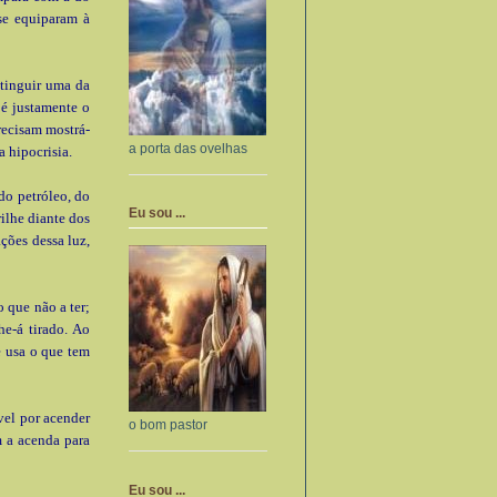
se equiparam à
stinguir uma da
 é justamente o
recisam mostrá-
a porta das ovelhas
a hipocrisia.
 do petróleo, do
Eu sou ...
ilhe diante dos
ções dessa luz,
o que não a ter;
he-á tirado. Ao
e usa o que tem
vel por acender
o bom pastor
 a acenda para
Eu sou ...