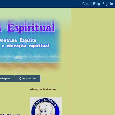
ostagens
Quem somos
Abraços fraternos
vaso ou a põe