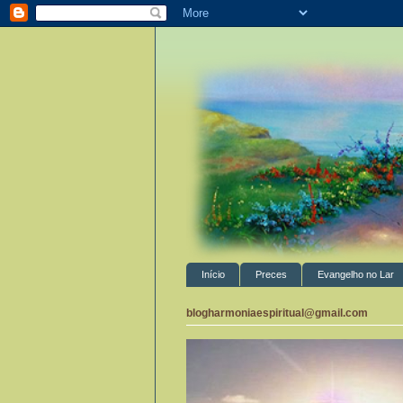
Início
Preces
Evangelho no Lar
blogharmoniaespiritual@gmail.com