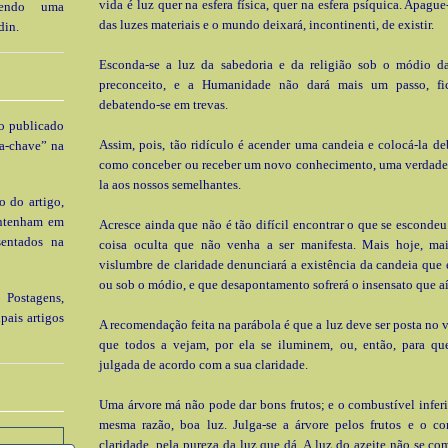
vida é luz quer na esfera física, quer na esfera psíquica. Apague
 tendo uma
das luzes materiais e o mundo deixará, incontinenti, de existir.
din.
Esconda-se a luz da sabedoria e da religião sob o módio 
preconceito, e a Humanidade não dará mais um passo, fica
debatendo-se em trevas.
go publicado
Assim, pois, tão ridículo é acender uma candeia e colocá-la d
a-chave” na
como conceber ou receber um novo conhecimento, uma verdade 
la aos nossos semelhantes.
o do artigo,
ontenham em
Acresce ainda que não é tão difícil encontrar o que se esconde
sentados na
coisa oculta que não venha a ser manifesta. Mais hoje, m
vislumbre de claridade denunciará a existência da candeia que e
ou sob o módio, e que desapontamento sofrerá o insensato que a
 Postagens,
pais artigos
A recomendação feita na parábola é que a luz deve ser posta no v
que todos a vejam, por ela se iluminem, ou, então, para que
julgada de acordo com a sua claridade.
Uma árvore má não pode dar bons frutos; e o combustível inferi
mesma razão, boa luz. Julga-se a árvore pelos frutos e o co
claridade, pela pureza da luz que dá. A luz do azeite não se c