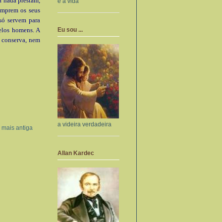
a nada prestam,
e a vida
umprem os seus
só servem para
Eu sou ...
elos homens. A
o conserva, nem
a videira verdadeira
mais antiga
Allan Kardec