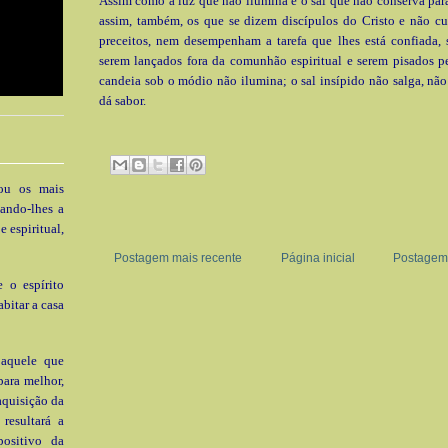
Assim como a luz que não ilumina e o sal que não conserva par
assim, também, os que se dizem discípulos do Cristo e não c
preceitos, nem desempenham a tarefa que lhes está confiada, 
serem lançados fora da comunhão espiritual e serem pisados p
candeia sob o módio não ilumina; o sal insípido não salga, nã
dá sabor
.
rou os mais
dando-lhes a
 espiritual,
Postagem mais recente
Página inicial
Postagem 
 o espírito
abitar a casa
 aquele que
para melhor,
aquisição da
resultará a
positivo da