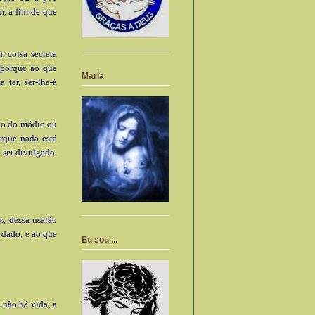
r, a fim de que
m coisa secreta
; porque ao que
Maria
 ter, ser-lhe-á
ixo do módio ou
rque nada está
 ser divulgado.
s, dessa usarão
á dado; e ao que
Eu sou ...
z não há vida; a