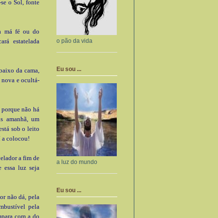
-se o Sol, fonte
da má fé ou do
o pão da vida
rá estatelada
Eu sou ...
ebaixo da cama,
nova e ocultá-
u porque não há
ais amanhã, um
stá sob o leito
í a colocou!
elador a fim de
a luz do mundo
 essa luz seja
Eu sou ...
or não dá, pela
mbustível pela
ompara com a do