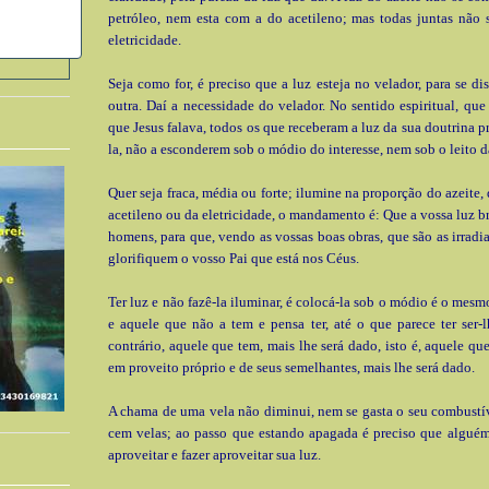
petróleo, nem esta com a do acetileno; mas todas juntas não 
eletricidade.
Seja como for, é preciso que a luz esteja no velador, para se di
outra. Daí a necessidade do velador. No sentido espiritual, que
que Jesus falava, todos os que receberam a luz da sua doutrina p
la, não a esconderem sob o módio do interesse, nem sob o leito d
Quer seja fraca, média ou forte; ilumine na proporção do azeite,
acetileno ou da eletricidade, o mandamento é: Que a vossa luz br
homens, para que, vendo as vossas boas obras, que são as irradia
glorifiquem o vosso Pai que está nos Céus.
Ter luz e não fazê-la iluminar, é colocá-la sob o módio é o mesm
e aquele que não a tem e pensa ter, até o que parece ter ser-l
contrário, aquele que tem, mais lhe será dado, isto é, aquele qu
em proveito próprio e de seus semelhantes, mais lhe será dado.
A chama de uma vela não diminui, nem se gasta o seu combustí
cem velas; ao passo que estando apagada é preciso que alguém
aproveitar e fazer aproveitar sua luz.