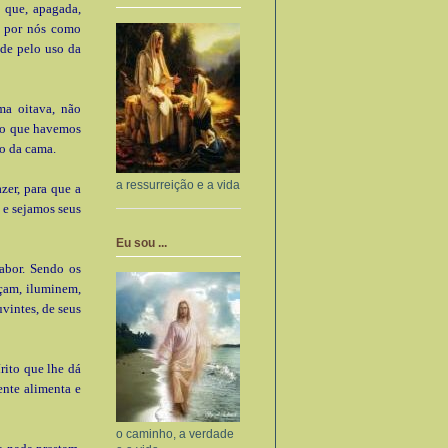
 que, apagada,
ó por nós como
ade pelo uso da
a oitava, não
, o que havemos
o da cama.
a ressurreição e a vida
zer, para que a
 e sejamos seus
Eu sou ...
sabor. Sendo os
reçam, iluminem,
vintes, de seus
rito que lhe dá
ente alimenta e
o caminho, a verdade