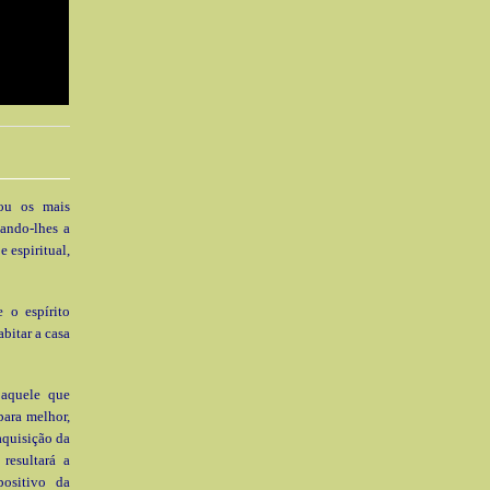
rou os mais
dando-lhes a
 espiritual,
 o espírito
abitar a casa
 aquele que
para melhor,
aquisição da
resultará a
positivo da