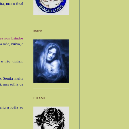
ta, mas o final
Maria
ea nos Estados
a mãe, viúva, e
m e não tinham
e. Sentia muita
, mas sofria de
Eu sou ...
riu a idéia ao