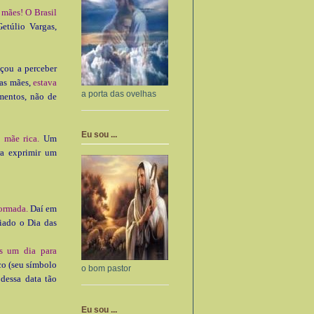
 mães! O Brasil
Getúlio Vargas,
çou a perceber
 as mães,
estava
a porta das ovelhas
mentos, não de
Eu sou ...
 mãe rica.
Um
ra exprimir um
formada.
Daí em
riado o Dia das
s um dia para
co (seu símbolo
o bom pastor
dessa data tão
Eu sou ...