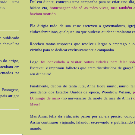
Daí em diante, começou uma campanha para se criar esse dia
 tendo uma
básico era,
homenagear não só as mães vivas, mas também a
din.
haviam morrido.
Ela dirigia tudo de sua casa: escreveu a governadores, igreja
clubes femininos, qualquer um que pudesse ajudar a implantar es
go publicado
a-chave” na
Recebeu tantas respostas que resolveu largar o emprego e 
vizinha para se dedicar exclusivamente a campanha.
o do artigo,
Logo
foi convidada a visitar outras cidades para falar sob
ontenham em
Escreveu e imprimiu folhetos que eram distribuídos de graça!
sentados na
seu dinheiro!
Finalmente, depois de tanta luta, Anna ficou muito, muito fe
 Postagens,
presidente dos Estados Unidos da época, Woodrow Wilson,
p
pais artigos
Domingo de maio
(no aniversário da morte da mãe de Anna)
c
Mães!
Mas Anna, feliz da vida, não parou por aí: era preciso conqu
Assim continuou viajando, falando, escrevendo e publicando f
mundo.