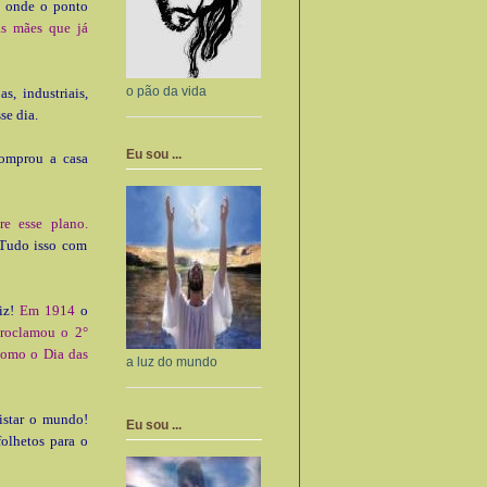
, onde o ponto
s mães que já
o pão da vida
s, industriais,
se dia.
Eu sou ...
comprou a casa
re esse plano.
 Tudo isso com
liz!
Em 1914
o
roclamou o 2°
omo o Dia das
a luz do mundo
istar o mundo!
Eu sou ...
olhetos para o