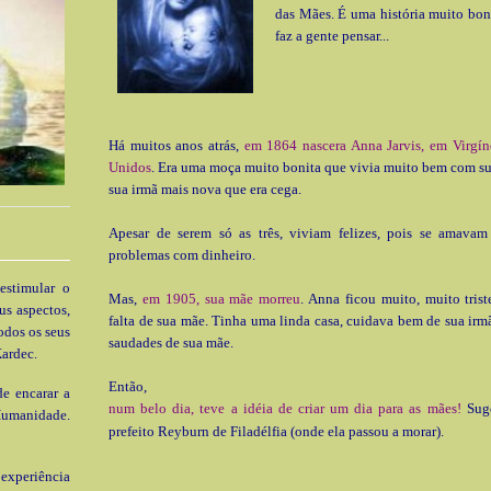
das Mães. É uma história muito boni
faz a gente pensar...
Há muitos anos atrás,
em 1864 nascera Anna Jarvis, em Virgín
Unidos
. Era uma moça muito bonita que vivia muito bem com su
sua irmã mais nova que era cega.
Apesar de serem só as três, viviam felizes, pois se amava
problemas com dinheiro.
estimular o
Mas,
em 1905, sua mãe morreu
. Anna ficou muito, muito trist
us aspectos,
falta de sua mãe. Tinha uma linda casa, cuidava bem de sua irmã
odos os seus
saudades de sua mãe.
ardec.
Então,
e encarar a
num belo dia, teve a idéia de criar um dia para as mães!
Suge
Humanidade.
prefeito Reyburn de Filadélfia (onde ela passou a morar).
xperiência