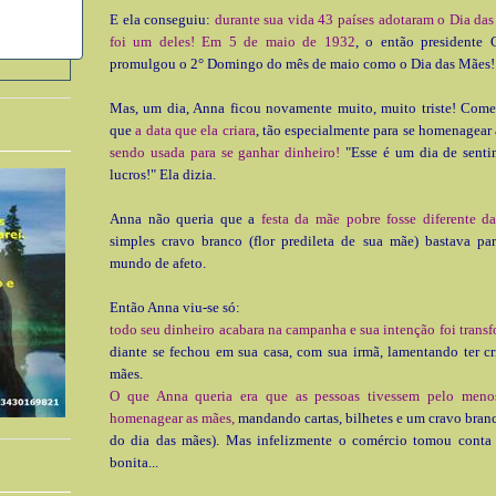
E ela conseguiu:
durante sua vida 43 países adotaram o Dia das
foi um deles! Em 5 de maio de 1932
, o então presidente 
promulgou o 2° Domingo do mês de maio como o Dia das Mães!
Mas, um dia, Anna ficou novamente muito, muito triste! Come
que
a data que ela criara
, tão especialmente para se homenagear
sendo usada para se ganhar dinheiro!
"Esse é um dia de senti
lucros!" Ela dizia.
Anna não queria que a
festa da mãe pobre fosse diferente da
simples cravo branco (flor predileta de sua mãe) bastava pa
mundo de afeto.
Então Anna viu-se só:
todo seu dinheiro acabara na campanha e sua intenção foi trans
diante se fechou em sua casa, com sua irmã, lamentando ter c
mães.
O que Anna queria era que as pessoas tivessem pelo meno
homenagear as mães,
mandando cartas, bilhetes e um cravo bran
do dia das mães). Mas infelizmente o comércio tomou conta 
bonita...