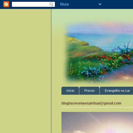
Início
Preces
Evangelho no Lar
blogharmoniaespiritual@gmail.com