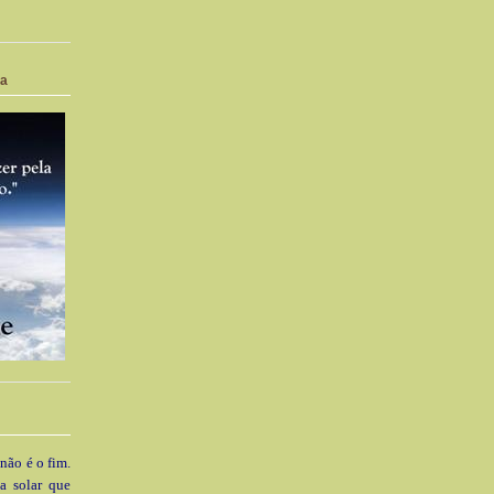
ia
 não é o fim.
a solar que