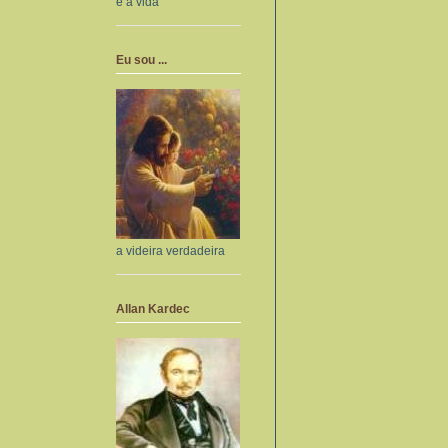
e a vida
Eu sou ...
a videira verdadeira
Allan Kardec