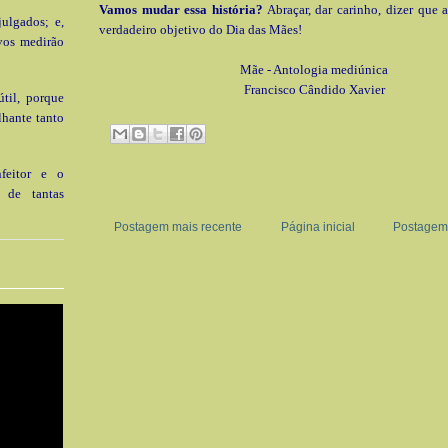
Vamos mudar essa história?
Abraçar, dar carinho, dizer que 
julgados; e,
verdadeiro objetivo do Dia das Mães!
vos medirão
Mãe - Antologia mediúnica
Francisco Cândido Xavier
til, porque
lhante tanto
nfeitor e o
a de tantas
Postagem mais recente
Página inicial
Postagem 