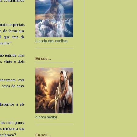
al, contrariando
muito especiais
re, de forma que
al que traz de
a porta das ovelhas
amília”.
não regride, mas
Eu sou ...
, vinte e dois
encarnam está
, cerca de nove
Espíritos a ele
o bom pastor
cias com pouca
os tenham a sua
recíproco?
Eu sou ...