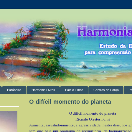
Parábolas
Harmonia Livros
Pais e Filhos
Centros de Força
P
O difícil momento do planeta
O difícil momento do planeta
Ricardo Orestes Forni
Aumenta, assustadoramente, a agressividade, nestes dias, nos 
sem que haja um programa de reequilíbrio, de harmonização