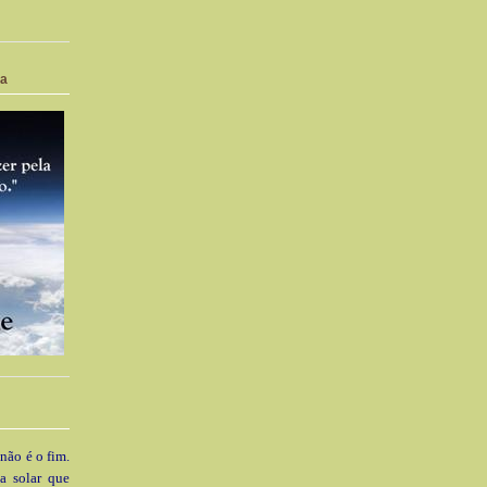
ia
 não é o fim.
a solar que