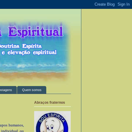
ostagens
Quem somos
Abraços fraternos
grupos humanos,
 individual ou