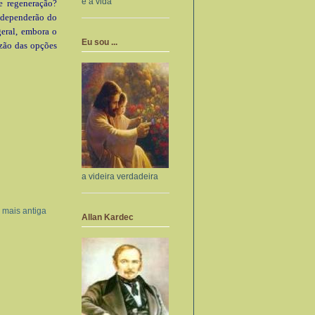
e a vida
e regeneração?
 dependerão do
geral, embora o
Eu sou ...
azão das opções
a videira verdadeira
mais antiga
Allan Kardec