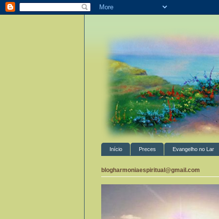
Início
Preces
Evangelho no Lar
blogharmoniaespiritual@gmail.com