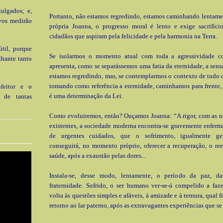
julgados; e,
Portanto, não estamos regredindo, estamos caminhando lentame
vos medirão
própria Joanna, o progresso moral é lento e exige sacrifíci
cidadãos que aspiram pela felicidade e pela harmonia na Terra.
til, porque
Se isolarmos o momento atual com toda a agressividade c
lhante tanto
apresenta, como se separássemos uma fatia da eternidade, a sens
estamos regredindo, mas, se contemplarmos o contexto de tudo 
tomando como referência a eternidade, caminhamos para frente,
nfeitor e o
é uma determinação da Lei.
a de tantas
Como evoluiremos, então? Ouçamos Joanna: “A rigor, com as n
existentes, a sociedade moderna encontra-se gravemente enferm
de urgentes cuidados, que o sofrimento, igualmente gene
conseguirá, no momento próprio, oferecer a recuperação, o re
saúde, após a exaustão pelas dores...
Instala-se, desse modo, lentamente, o período da paz, da
fraternidade. Sofrido, o ser humano ver-se-á compelido a faz
volta às questões simples e afáveis, à amizade e à ternura, qual 
retorno ao lar paterno, após as extravagantes experiências que se