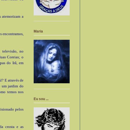
os atemorizam a
Maria
os encontramos,
 televisão, no
uas Coreias; o
spas do Irã, em
l? E através de
e um jardim do
como temos nos
Eu sou ...
isionado pelos
da crosta e as