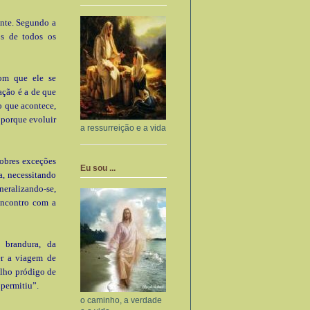
nte. Segundo a
os de todos os
om que ele se
ação é a de que
o que acontece,
 porque evoluir
a ressurreição e a vida
obres exceções
Eu sou ...
a, necessitando
ralizando-se,
encontro com a
 brandura, da
er a viagem de
filho pródigo de
 permitiu”.
o caminho, a verdade