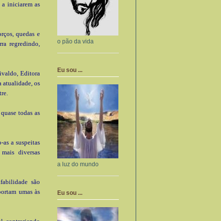
 a iniciarem as
orços, quedas e
o pão da vida
rra regredindo,
Eu sou ...
ivaldo, Editora
 atualidade, os
tre.
 quase todas as
-as a suspeitas
mais diversas
a luz do mundo
fabilidade são
portam umas às
Eu sou ...