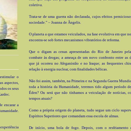
coletiva.
Trata-se de uma guerra não declarada, cujos efeitos pernicios
sociedade.” – Joanna de Ângelis.
O planeta a que estamos veiculados, na fase evolutiva em que n
encontra-se sob fortes mecanismos vibratórios de reforma.
Que o digam as cenas apresentadas do Rio de Janeiro pela
combate às drogas; a ameaça de um novo confronto entre as d
que já ocorreu no Afeganistão e no Iraque; as frequentes chi
relação à energia nuclear, com finalidades bélicas.
estimular o
Não foi assim, também, na Primeira e na Segunda Guerra Mundia
us aspectos,
toda a história da Humanidade, teremos tido algum período d
odos os seus
Éden? Ou será que não tínhamos a veiculação de notícias, 
ardec.
tempos atuais?
e encarar a
Como a própria origem do planeta, tudo segue um ciclo superv
Humanidade.
Espíritos Superiores que comandam essa escola de almas.
xperiência
De início, uma bola de fogo. Depois, com o resfriamento 