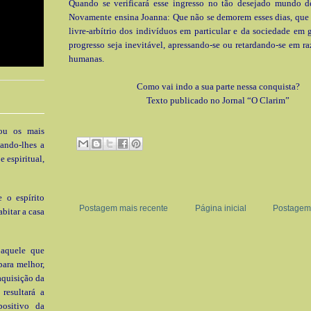
Quando se verificará esse ingresso no tão desejado mundo d
Novamente ensina Joanna: Que não se demorem esses dias, que
livre-arbítrio dos indivíduos em particular e da sociedade em 
progresso seja inevitável, apressando-se ou retardando-se em r
humanas.
Como vai indo a sua parte nessa conquista?
Texto publicado no Jornal “O Clarim”
rou os mais
dando-lhes a
 espiritual,
 o espírito
Postagem mais recente
Página inicial
Postagem 
abitar a casa
 aquele que
para melhor,
aquisição da
resultará a
positivo da