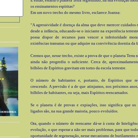
E então, estaria o planeta Terra regredindo, na sua evolução mor
os ensinamentos espíritas?
Em um novo trecho do mesmo livro, esclarece Joanna:
“A agressividade é doença da alma que deve merecer cuidados 
desde a infância, educando-se o iniciante na experiência terrest
possa dispor de recursos para vencer a inferioridade mor
existências transatas ou que adquire na convivência doentia da f
Cremos que, nesse trecho, existe a prova de que o planeta Terra 
ainda não progrediu o suficiente. Cerca de, aproximadamente
bilhões de Espíritos gravitam em torno da escola terrestre.
O número de habitantes e, portanto, de Espíritos que re
crescendo. A previsão é a de que atinjamos, nos próximos anos
bilhões de habitantes, ou seja, mais Espíritos reencarnados.
Se o planeta é de provas e expiações, isso significa que os 
ligados são, na sua grande maioria, pouco evoluídos.
Ora, quando o número de reencarne dá-se à custa de Inteligên
evolução, o que esperar a não ser mais problemas, para que tod
oportunidade de regeneração, nesse mecanismo de burilamento 