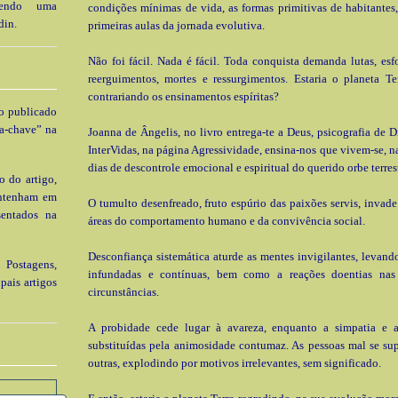
 tendo uma
condições mínimas de vida, as formas primitivas de habitantes,
din.
primeiras aulas da jornada evolutiva.
Não foi fácil. Nada é fácil. Toda conquista demanda lutas, esf
reerguimentos, mortes e ressurgimentos. Estaria o planeta Te
contrariando os ensinamentos espíritas?
go publicado
a-chave” na
Joanna de Ângelis, no livro entrega-te a Deus, psicografia de D
InterVidas, na página Agressividade, ensina-nos que vivem-se, na
dias de descontrole emocional e espiritual do querido orbe terres
o do artigo,
ontenham em
O tumulto desenfreado, fruto espúrio das paixões servis, invade
sentados na
áreas do comportamento humano e da convivência social.
Desconfiança sistemática aturde as mentes invigilantes, levando
 Postagens,
infundadas e contínuas, bem como a reações doentias nas 
pais artigos
circunstâncias.
A probidade cede lugar à avareza, enquanto a simpatia e a
substituídas pela animosidade contumaz. As pessoas mal se su
outras, explodindo por motivos irrelevantes, sem significado.