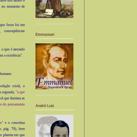
tasse dos lábios o
do, no momento de
 que Jesus foi um
, conseqüências
Emmanuel
,
o que é atestado
m a existência".
o humano.
elação cristã, o
 a segunda,
"a que
sol que ilumina as
ção do pensamento
André Luiz
ão"
e o conceitua
o, pág. 79), bem
do planeta em que