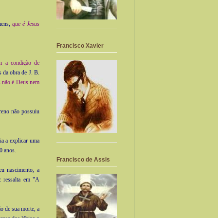
mens,
que é Jesus
Francisco Xavier
am a condição de
s da obra de J. B.
s não é Deus nem
areno não possuiu
ria a explicar uma
0 anos.
Francisco de Assis
eu nascimento, a
c ressalta em "A
ão de sua morte, a