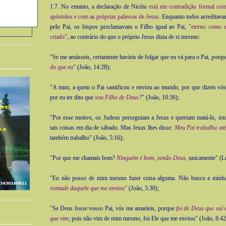
1.7. No entanto, a declaração de Nicéia
está em contradição formal com
apóstolos e com as próprias palavras de Jesus.
Enquanto todos acreditava
pelo Pai, os bispos proclamavam o Filho igual ao Pai,
"eterno como e
criado"
, ao contrário do que o próprio Jesus dizia de si mesmo:
"Se me amásseis, certamente havíeis de folgar que eu vá para o Pai, porq
do que eu
" (João, 14:28);
"A mim, a quem o Pai santificou e enviou ao mundo, por que dizeis vó
por eu ter dito que
sou Filho de Deus?
" (João, 10:36);
"Por esse motivo, os Judeus perseguiam a Jesus e queriam matá-lo, isto
tais coisas em dia de sábado. Mas Jesus lhes disse:
Meu Pai trabalha até
também trabalho" (João, 5:16);
"Por que me chamais bom?
Ninguém é bom, senão Deus
,
unicamente" (Lu
"Eu não posso de mim mesmo fazer coisa alguma. Não busco a minh
vontade daquele que me enviou
"
(João, 5:30);
"Se Deus fosse vosso Pai, vós me amaríeis, porque
foi de Deus que saí 
que vim
; pois não vim de mim mesmo, foi Ele que me enviou" (João, 8:42