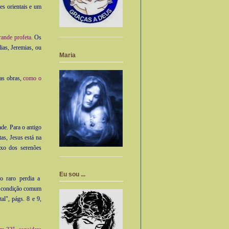
ões orientais e um
ande profeta.
Os
lias, Jeremias, ou
Maria
uas obras,
como o
de. Para o antigo
as, Jesus está na
ixo dos serenões
Eu sou ...
o raro perdia a
a, condição comum
al", págs. 8 e 9,