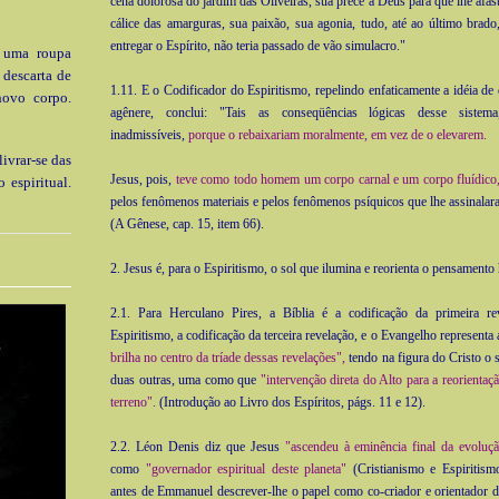
cena dolorosa do jardim das Oliveiras, sua prece a Deus para que lhe afas
cálice das amarguras, sua paixão, sua agonia, tudo, até ao último bra
entregar o Espírito, não teria passado de vão simulacro."
 uma roupa
 descarta de
1.11. E o Codificador do Espiritismo, repelindo enfaticamente a idéia de
novo corpo.
agênere, conclui: "Tais as conseqüências lógicas desse sistema
inadmissíveis,
porque o rebaixariam moralmente, em vez de o elevarem.
ivrar-se das
Jesus, pois,
teve como todo homem um corpo carnal e um corpo fluídico
 espiritual.
pelos fenômenos materiais e pelos fenômenos psíquicos que lhe assinalara
(A Gênese, cap. 15, item 66).
2. Jesus é, para o Espiritismo, o sol que ilumina e reorienta o pensament
2.1. Para Herculano Pires, a Bíblia é a codificação da primeira rev
Espiritismo, a codificação da terceira revelação, e o Evangelho representa
brilha no centro da tríade dessas revelações",
tendo na figura do Cristo o 
duas outras, uma como que
"intervenção direta do Alto para a reorienta
terreno".
(Introdução ao Livro dos Espíritos, págs. 11 e 12).
2.2. Léon Denis diz que Jesus
"ascendeu à eminência final da evoluç
como
"governador espiritual deste planeta"
(Cristianismo e Espiritism
antes de Emmanuel descrever-lhe o papel como co-criador e orientador 