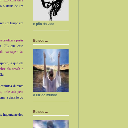
 em 325, considera
to o status de um
ouve um tempo em
o pão da vida
 católica a partir
Eu sou ...
g. 73) que essa
nde vantagem às
pírito, a que ela
bre ela recaía e
éia.
espíritos durante
s, ordenada pelo
a luz do mundo
onar a decisão do
Eu sou ...
s importante dos