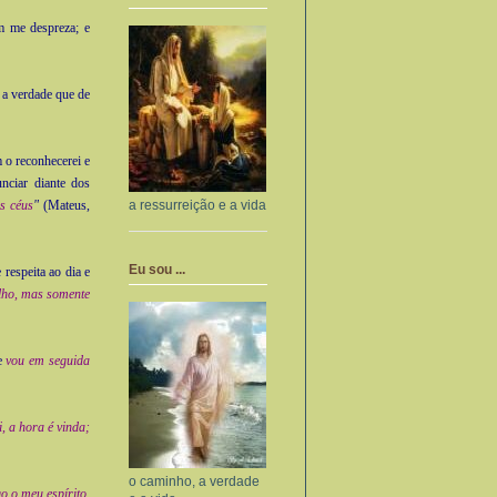
m me despreza; e
 a verdade que de
 o reconhecerei e
nciar diante dos
a ressurreição e a vida
s céus
"
(Mateus,
Eu sou ...
respeita ao dia e
ho, mas somente
 e
vou em seguida
, a hora é vinda;
o caminho, a verdade
o o meu espírito
.