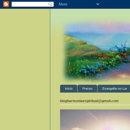
Início
Preces
Evangelho no Lar
blogharmoniaespiritual@gmail.com