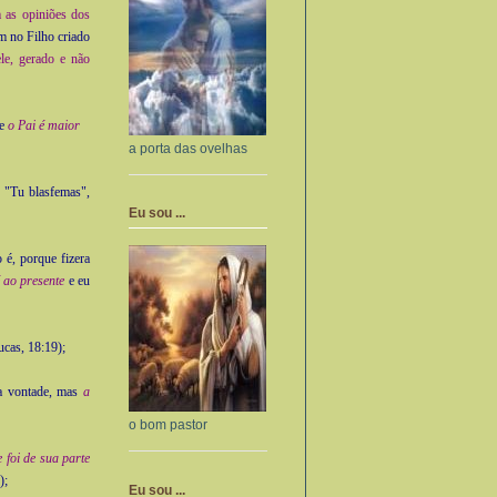
 as opiniões dos
m no Filho criado
le, gerado e não
ue
o Pai é maior
a porta das ovelhas
s "Tu blasfemas",
Eu sou ...
 é, porque fizera
 ao presente
e eu
cas, 18:19);
a vontade, mas
a
o bom pastor
e foi de sua parte
);
Eu sou ...