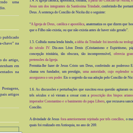
1.4. A Igreja católica, apostólica, romana,
a partir do Concílio de Nicéia,
 tendo uma
Jesus um dos integrantes da Santíssima Trindade,
conferindo-lhe portan
din.
Deus. A sentença do Concílio de Nicéia diz o seguinte:
“
A Igreja de Deus, católica e apostólica
, anatematiza os que dizem que h
que o Filho não existia, ou que não existia antes de haver sido gerado”.
go publicado
1.5. Colhida numa lenda hindu,
a idéia da Trindade foi inserida na teologia
a-chave” na
do século IV.
Diz-nos Léon Denis (Cristianismo e Espiritismo, pá
concepção trinitária, tão obscura, tão incompreensível,
oferecia gra
o do artigo,
pretensões da Igreja.
ontenham em
Permitia-lhe fazer de Jesus Cristo um Deus, conferindo ao poderoso Es
sentados na
chama seu fundador, um prestígio,
uma autoridade, cujo esplendor so
assegurava o seu poder.
Eis o segredo da sua adoção pelo Concílio de Nic
 Postagens,
1.6. As discussões e perturbações que suscitou essa questão agitaram os 
pais artigos
três séculos e só vieram a cessar com a
proscrição dos bispos ariano
imperador Constantino e o banimento do papa Líbero
, que recusava sanci
Concílio.
A divindade de Jesus
fora anteriormente rejeitada por três concílios,
o mai
quais foi realizado em Antioquia, no ano de 269.