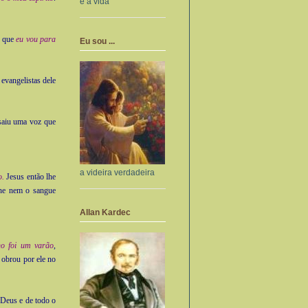
e a vida
s que
eu vou para
Eu sou ...
 evangelistas dele
saiu uma voz que
a videira verdadeira
o.
Jesus então lhe
rne nem o sangue
Allan Kardec
no foi um varão
,
 obrou por ele no
 Deus e de todo o