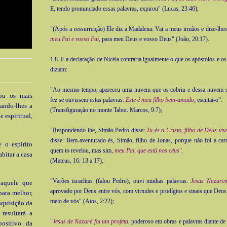
E, tendo pronunciado essas palavras, expirou" (Lucas, 23:46);
"(Após a ressurreição) Ele diz a Madalena: Vai a meus irmãos e dize-lhe
meu Pai e vosso Pai
, para meu Deus e vosso Deus" (João, 20:17).
1.8. E a declaração de Nicéia contraria igualmente o que os apóstolos e os
diziam:
"Ao mesmo tempo, apareceu uma nuvem que os cobriu e dessa nuvem 
rou os mais
fez se ouvissem estas palavras:
Este é meu filho bem-amado
; escutai-o".
dando-lhes a
(Transfiguração no monte Tabor. Marcos, 9:7);
 espiritual,
"Respondendo-lhe, Simão Pedro disse:
Tu és o Cristo, filho de Deus viv
disse: Bem-aventurado és, Simão, filho de Jonas, porque não foi a ca
 o espírito
quem to revelou, mas sim,
meu Pai, que está nos céus
".
abitar a casa
(Mateus, 16:
13 a
17);
"Varões israelitas (falou Pedro), ouvi minhas palavras.
Jesus Nazare
 aquele que
aprovado por Deus entre vós, com virtudes e prodígios e sinais que Deus
para melhor,
meio de vós" (Atos, 2:22);
aquisição da
resultará a
"
Jesus de Nazaré foi um profeta
, poderoso em obras e palavras diante de
positivo da