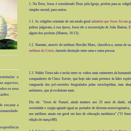
1. Na Terra, Jesus é considerado Deus pela Igreja, profeta para as religi
simples mortal, para outros.
1.1. As religiões orientais de um modo geral
admitem que Jesus foi um gr
judeus julgavam, à sua época, fosse ele a ressurreição de João Batista, E
algum dos profetas (Mateus, 16:13).
1.2. Ramatis, através do médium Hercílio Maes, classifica-o, numa de s
médium do Cristo
, fazendo distinção entre uma e outra pessoa.
1.3. Waldo Vieira não o inclui entre os vultos mais eminentes da humanida
estimular o
companheiro de Chico Xavier, que hoje não mais pertence às lides espírit
us aspectos,
vanguarda dos pré-serenões biografados pelas enciclopédias, mas aba
odos os seus
anônimos, que já evoluíram mais.
ardec.
Diz ele: "Jesus de Nazaré, ainda imaturo aos 33 anos de idade, nã
e encarar a
serenidade e surgia agitado igual ao portador de distonia neurovegetativ
Humanidade.
aos médiuns atuais em geral em fase de educação mediúnica" ("O Imort
edição de março/88).
xperiência