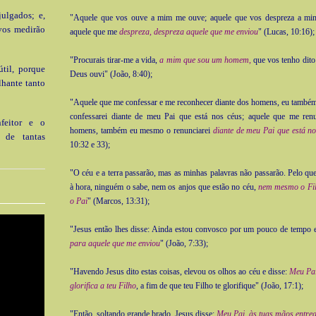
julgados; e,
"Aquele que vos ouve a mim me ouve; aquele que vos despreza a mi
vos medirão
aquele que me
despreza, despreza aquele que me enviou
" (Lucas, 10:16);
"Procurais tirar-me a vida,
a mim que sou um homem
,
que vos tenho dito
til, porque
Deus ouvi" (João, 8:40);
lhante tanto
"Aquele que me confessar e me reconhecer diante dos homens, eu também
confessarei diante de meu Pai que está nos céus; aquele que me renu
nfeitor e o
homens, também eu mesmo o renunciarei
diante de meu Pai que está no
a de tantas
10:32 e 33);
"O céu e a terra passarão, mas as minhas palavras não passarão. Pelo que 
à hora, ninguém o sabe, nem os anjos que estão no céu,
nem mesmo o Fil
o Pai
" (Marcos, 13:31);
"Jesus então lhes disse: Ainda estou convosco por um pouco de tempo
para aquele que me enviou
" (João, 7:33);
"Havendo Jesus dito estas coisas, elevou os olhos ao céu e disse:
Meu Pai
glorifica a teu Filho
, a fim de que teu Filho te glorifique" (João, 17:1);
"Então, soltando grande brado, Jesus disse:
Meu Pai, às tuas mãos entreg