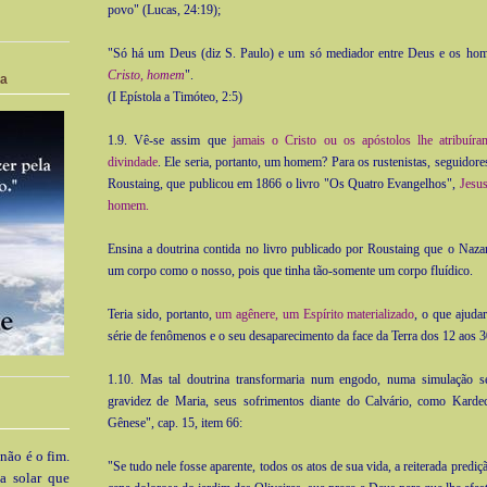
povo" (Lucas, 24:19);
"Só há um Deus (diz S. Paulo) e um só mediador entre Deus e os ho
Cristo, homem
".
ia
(I Epístola a Timóteo, 2:5)
1.9. Vê-se assim que
jamais o Cristo ou os apóstolos lhe atribuír
divindade
. Ele seria, portanto, um homem? Para os rustenistas, seguidore
Roustaing, que publicou em 1866 o livro "Os Quatro Evangelhos",
Jesu
homem.
Ensina a doutrina contida no livro publicado por Roustaing que o Naz
um corpo como o nosso, pois que tinha tão-somente um corpo fluídico.
Teria sido, portanto,
um agênere, um Espírito materializado
, o que ajuda
série de fenômenos e o seu desaparecimento da face da Terra dos 12 aos 3
1.10. Mas tal doutrina transformaria num engodo, numa simulação s
gravidez de Maria, seus sofrimentos diante do Calvário, como Karde
Gênese", cap. 15, item 66:
 não é o fim.
"Se tudo nele fosse aparente, todos os atos de sua vida, a reiterada prediç
a solar que